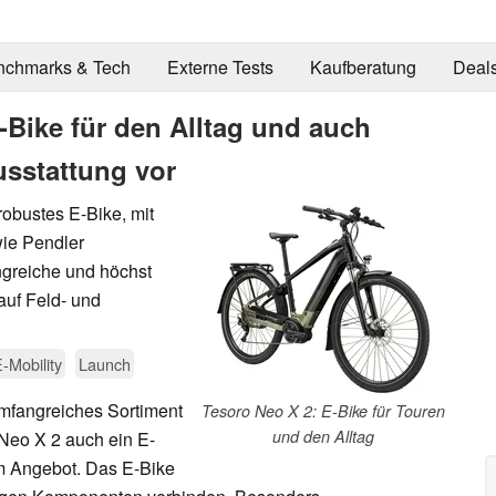
nchmarks & Tech
Externe Tests
Kaufberatung
Deal
-Bike für den Alltag und auch
usstattung vor
robustes E-Bike, mit
ie Pendler
ngreiche und höchst
auf Feld- und
-Mobility
Launch
umfangreiches Sortiment
Tesoro Neo X 2: E-Bike für Touren
und den Alltag
Neo X 2 auch ein E-
im Angebot. Das E-Bike