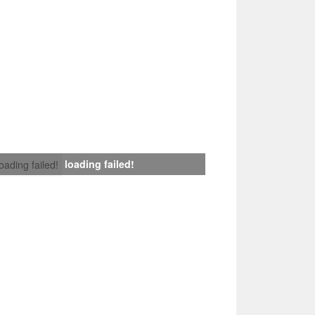
loading failed!
loading failed!