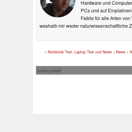
Hardware und ComputerBa
PCs und auf Einplatinen
Faible für alle Arten vo
weshalb mir weder naturwissenschaftliche 
>
Notebook Test, Laptop Test und News
>
News
>
N
loading failed!
Impress
* Beim Kauf über ein