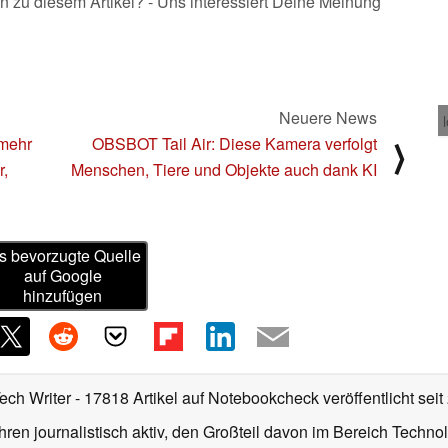
n zu diesem Artikel? - Uns interessiert Deine Meinung
Neuere News
mehr
OBSBOT Tail Air: Diese Kamera verfolgt
⟩
r,
Menschen, Tiere und Objekte auch dank KI
s bevorzugte Quelle
auf Google
hinzufügen
Tech Writer
- 17818 Artikel auf Notebookcheck veröffentlicht
seit
ahren journalistisch aktiv, den Großteil davon im Bereich Techn