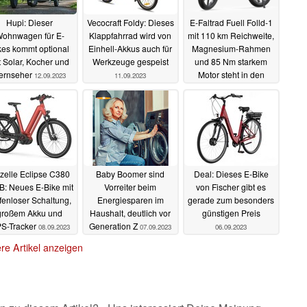
Hupi: Dieser
Vecocraft Foldy: Dieses
E-Faltrad Fuell Folld-1
ohnwagen für E-
Klappfahrrad wird von
mit 110 km Reichweite,
kes kommt optional
Einhell-Akkus auch für
Magnesium-Rahmen
t Solar, Kocher und
Werkzeuge gespeist
und 85 Nm starkem
ernseher
Motor steht in den
12.09.2023
11.09.2023
Startlöchern
10.09.2023
zelle Eclipse C380
Baby Boomer sind
Deal: Dieses E-Bike
: Neues E-Bike mit
Vorreiter beim
von Fischer gibt es
fenloser Schaltung,
Energiesparen im
gerade zum besonders
großem Akku und
Haushalt, deutlich vor
günstigen Preis
S-Tracker
Generation Z
08.09.2023
07.09.2023
06.09.2023
re Artikel anzeigen