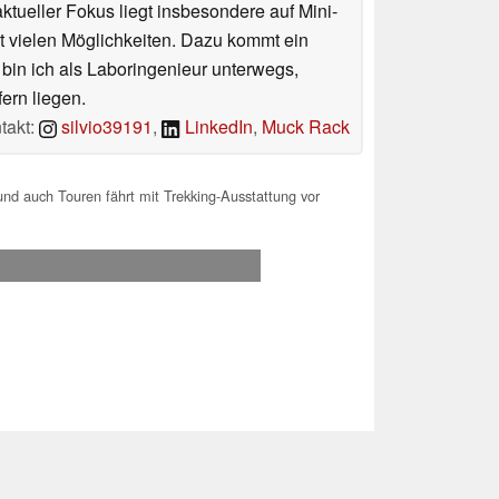
tueller Fokus liegt insbesondere auf Mini-
 vielen Möglichkeiten. Dazu kommt ein
 bin ich als Laboringenieur unterwegs,
ern liegen.
takt:
silvio39191
,
LinkedIn
,
Muck Rack
nd auch Touren fährt mit Trekking-Ausstattung vor
.2026 08:25
 Ihre Unterstützung!.