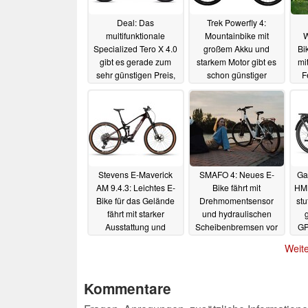
Deal: Das
Trek Powerfly 4:
multifunktionale
Mountainbike mit
W
Specialized Tero X 4.0
großem Akku und
Bi
gibt es gerade zum
starkem Motor gibt es
mi
sehr günstigen Preis,
schon günstiger
F
mit Vollfederung und
14.09.2023
starker Ausstattung
10.10.2023
Stevens E-Maverick
SMAFO 4: Neues E-
Ga
AM 9.4.3: Leichtes E-
Bike fährt mit
HMB
Bike für das Gelände
Drehmomentsensor
stu
fährt mit starker
und hydraulischen
Ausstattung und
Scheibenbremsen vor
GP
geringem Gewicht vor
09.09.2023
Weite
10.09.2023
Kommentare