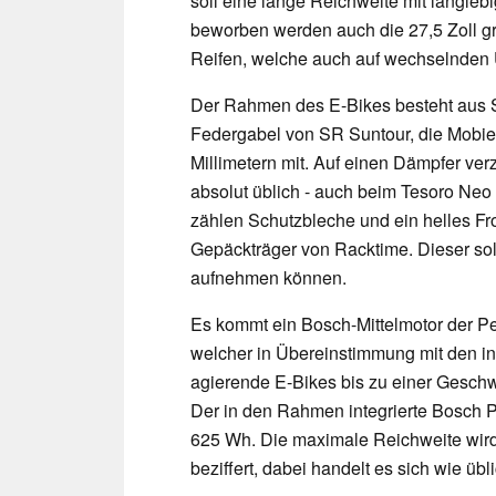
soll eine lange Reichweite mit langl
beworben werden auch die 27,5 Zoll g
Reifen, welche auch auf wechselnden U
Der Rahmen des E-Bikes besteht aus S
Federgabel von SR Suntour, die Mobie
Millimetern mit. Auf einen Dämpfer ver
absolut üblich - auch beim Tesoro Neo 
zählen Schutzbleche und ein helles Fr
Gepäckträger von Racktime. Dieser sol
aufnehmen können.
Es kommt ein Bosch-Mittelmotor der P
welcher in Übereinstimmung mit den in
agierende E-Bikes bis zu einer Geschwi
Der in den Rahmen integrierte Bosch P
625 Wh. Die maximale Reichweite wird
beziffert, dabei handelt es sich wie üb