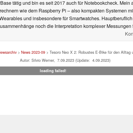
se tätig und bin es seit 2017 auch für Notebookcheck. Mein ak
rechnern wie dem Raspberry Pi – also kompakten Systemen mit
n Wearables und insbesondere für Smartwatches. Hauptberuflich
Zusammenhänge noch die Interpretation komplexer Messungen f
Kon
ewsarchiv
>
News 2023-09
> Tesoro Neo X 2: Robustes E-Bike für den Alltag u
Autor: Silvio Werner, 7.09.2023 (Update: 4.09.2023)
loading failed!
um
|
Team
|
Datenschutz
|
Kontakt
|
Cookie Einstellungen
| 07.08
en Affiliate-Link kann Notebookcheck eine Vergütung erhalten. Vielen Dank für