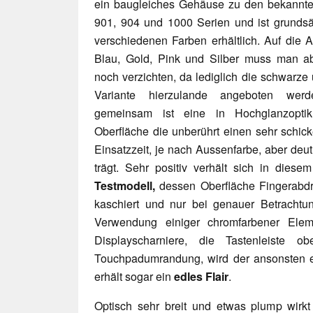
ein baugleiches Gehäuse zu den bekannt
901, 904 und 1000 Serien und ist grundsät
verschiedenen Farben erhältlich. Auf die A
Blau, Gold, Pink und Silber muss man ab
noch verzichten, da lediglich die schwarze
Variante hierzulande angeboten werd
gemeinsam ist eine in Hochglanzoptik 
Oberfläche die unberührt einen sehr schic
Einsatzzeit, je nach Aussenfarbe, aber de
trägt. Sehr positiv verhält sich in di
Testmodell,
dessen Oberfläche Fingerabdr
kaschiert und nur bei genauer Betrachtun
Verwendung einiger chromfarbener Ele
Displayscharniere, die Tastenleiste o
Touchpadumrandung, wird der ansonsten ei
erhält sogar ein
edles Flair
.
Optisch sehr breit und etwas plump wirkt