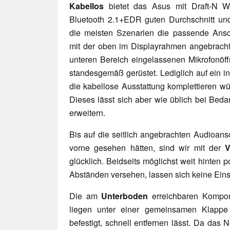
Kabellos
bietet das Asus mit Draft-N 
Bluetooth 2.1+EDR guten Durchschnitt und
die meisten Szenarien die passende Ansch
mit der oben im Displayrahmen angebrac
unteren Bereich eingelassenen Mikrofonöf
standesgemäß gerüstet. Lediglich auf ein 
die kabellose Ausstattung komplettieren w
Dieses lässt sich aber wie üblich bei Beda
erweitern.
Bis auf die seitlich angebrachten Audioansc
vorne gesehen hätten, sind wir mit der
V
glücklich. Beidseits möglichst weit hinten p
Abständen versehen, lassen sich keine Ei
Die am
Unterboden
erreichbaren Kompon
liegen unter einer gemeinsamen Klappe
befestigt, schnell entfernen lässt. Da das