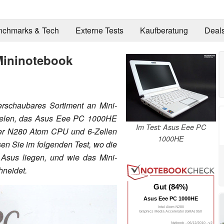
nchmarks & Tech
Externe Tests
Kaufberatung
Deal
Mininotebook
erschaubares Sortiment an Mini-
Vielen, das Asus Eee PC 1000HE
Im Test: Asus Eee PC
erter N280 Atom CPU und 6-Zellen
1000HE
sen Sie im folgenden Test, wo die
 Asus liegen, und wie das Mini-
hneidet.
Gut (84%)
Asus Eee PC 1000HE
Intel Atom N280
Graphics Media Accelerator (GMA) 950
Netbook - 06/12/2010 - v2