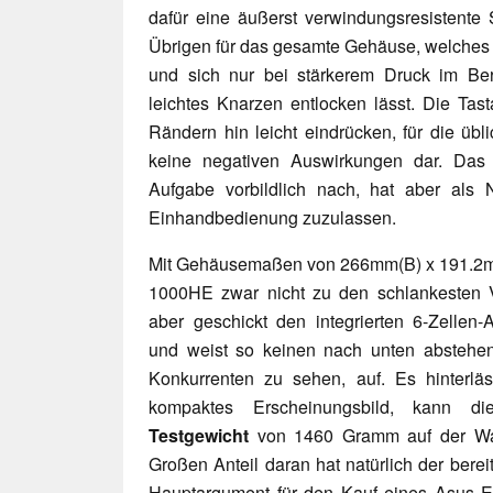
dafür eine äußerst verwindungsresistente S
Übrigen für das gesamte Gehäuse, welches a
und sich nur bei stärkerem Druck im Be
leichtes Knarzen entlocken lässt. Die Tas
Rändern hin leicht eindrücken, für die übl
keine negativen Auswirkungen dar. Das 
Aufgabe vorbildlich nach, hat aber als 
Einhandbedienung zuzulassen.
Mit Gehäusemaßen von 266mm(B) x 191.2m
1000HE zwar nicht zu den schlankesten Ver
aber geschickt den integrierten 6-Zellen-
und weist so keinen nach unten abstehe
Konkurrenten zu sehen, auf. Es hinterläs
kompaktes Erscheinungsbild, kann d
Testgewicht
von 1460 Gramm auf der Waa
Großen Anteil daran hat natürlich der bere
Hauptargument für den Kauf eines Asus E