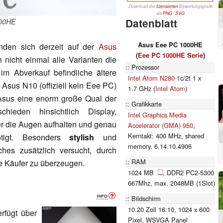
Download der
lizensierten
Bewertungsgrafik
als
PNG
/
SVG
Datenblatt
00HE
Asus Eee PC 1000HE
nden sich derzeit auf der
Asus
(
Eee PC 1000HE Serie
)
 nicht einmal alle Varianten die
Prozessor
 Abverkauf befindliche ältere
Intel Atom N280
1c/2t 1 x
 Asus N10 (offiziell kein Eee PC)
1.7 GHz (
Intel Atom
)
i Asus eine enorm große Qual der
Grafikkarte
chieden hinsichtlich Display,
Intel Graphics Media
er die Augen aufhalten und genau
Accelerator (GMA) 950
,
Kerntakt: 400 MHz, shared
tigt. Besonders
stylish
und
memory, 6.14.10.4906
es zusätzlich versucht, durch
RAM
 Käufer zu überzeugen.
1024 MB
, DDR2 PC2-5300
667Mhz, max. 2048MB (1Slot)
Bildschirm
10.20 Zoll 16:10, 1024 x 600
rfügt über
Pixel, WSVGA Panel