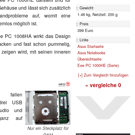
 Gehäuse und lässt sich zusätzlich
Gewicht
1.46 kg, Netzteil: 200 g
tandprobleme auf, womit eine
mlos möglich ist.
Preis
399 Euro
e PC 1008HA wirkt das Design
Links
acken und fast schon pummelig,
Asus Startseite
 zeigen wird, mit seinen inneren
Asus Notebooks
Übersichtseite
Eee PC 1000HE (Serie)
[+] Zum Vergleich hinzufügen
» vergleiche
0
allen
 drei USB
udio und
ganz auf
Nur ein Steckplatz für
RAM