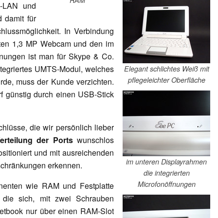
W-LAN und
 damit für
lussmöglichkeit. In Verbindung
hten 1,3 MP Webcam und den im
fnungen ist man für Skype & Co.
integriertes UMTS-Modul, welches
Elegant schlichtes Weiß mit
pflegeleichter Oberfläche
ürde, muss der Kunde verzichten.
rf günstig durch einen USB-Stick
hlüsse, die wir persönlich lieber
erteilung der Ports
wunschlos
ositioniert und mit ausreichenden
im unteren Displayrahmen
nschränkungen erkennen.
die integrierten
Microfonöffnungen
enten wie RAM und Festplatte
 die sich, mit zwei Schrauben
 Netbook nur über einen RAM-Slot