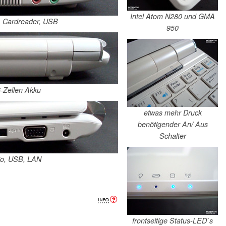
Intel Atom N280 und GMA
A, Cardreader, USB
950
6-Zellen Akku
etwas mehr Druck
benötigender An/ Aus
Schalter
io, USB, LAN
frontseitige Status-LED`s