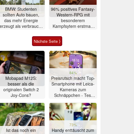
BMW: Studenten
96% positives Fantasy-
sollten Auto bauen,
Western-RPG mit
das mehr Energie
besonderem
erzeugt als verbraucht
Kampfsytem erstmals
– zwei Jahre später ist
rund 7 Euro auf Steam
es gelungen
Nächste Seite ⟩
84%
Mobapad M12S:
Preisrutsch macht Top-
besser als die
Smartphone mit Leica-
originalen Switch 2
Kameras zum
Joy-Cons?
Schnäppchen - Test
Xiaomi 17T
73%
Ist das noch ein
Handy enttäuscht zum