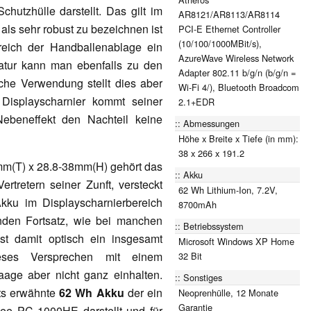
chutzhülle darstellt. Das gilt im
AR8121/AR8113/AR8114
ls sehr robust zu bezeichnen ist
PCI-E Ethernet Controller
(10/100/1000MBit/s),
reich der Handballenablage ein
AzureWave Wireless Network
tatur kann man ebenfalls zu den
Adapter 802.11 b/g/n (b/g/n =
iche Verwendung stellt dies aber
Wi-Fi 4/), Bluetooth Broadcom
Displayscharnier kommt seiner
2.1+EDR
Nebeneffekt den Nachteil keine
Abmessungen
Höhe x Breite x Tiefe (in mm):
38 x 266 x 191.2
m(T) x 28.8-38mm(H) gehört das
Akku
tretern seiner Zunft, versteckt
62 Wh Lithium-Ion, 7.2V,
Akku im Displayscharnierbereich
8700mAh
nden Fortsatz, wie bei manchen
Betriebssystem
st damit optisch ein insgesamt
Microsoft Windows XP Home
ieses Versprechen mit einem
32 Bit
ge aber nicht ganz einhalten.
Sonstiges
its erwähnte
62 Wh Akku
der ein
Neoprenhülle, 12 Monate
Garantie
ee PC 1000HE darstellt und für