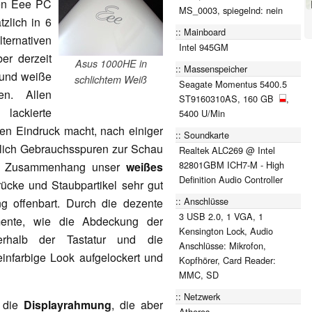
en Eee PC
MS_0003, spiegelnd: nein
zlich in 6
Mainboard
lternativen
Intel 945GM
er derzeit
Asus 1000HE in
Massenspeicher
 und weiße
schlichtem Weiß
Seagate Momentus 5400.5
en. Allen
ST9160310AS, 160 GB
,
lackierte
5400 U/Min
ken Eindruck macht, nach einiger
Soundkarte
utlich Gebrauchsspuren zur Schau
Realtek ALC269 @ Intel
82801GBM ICH7-M - High
esem Zusammenhang unser
weißes
Definition Audio Controller
ücke und Staubpartikel sehr gut
Anschlüsse
g offenbart. Durch die dezente
3 USB 2.0, 1 VGA, 1
mente, wie die Abdeckung der
Kensington Lock, Audio
berhalb der Tastatur und die
Anschlüsse: Mikrofon,
nfarbige Look aufgelockert und
Kopfhörer, Card Reader:
MMC, SD
Netzwerk
 die
Displayrahmung
, die aber
Atheros