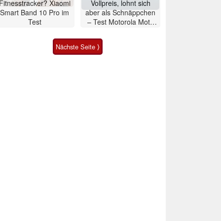
Fitnesstracker? Xiaomi
Vollpreis, lohnt sich
Smart Band 10 Pro im
aber als Schnäppchen
Test
– Test Motorola Moto
G47 Smartphone
Nächste Seite ⟩