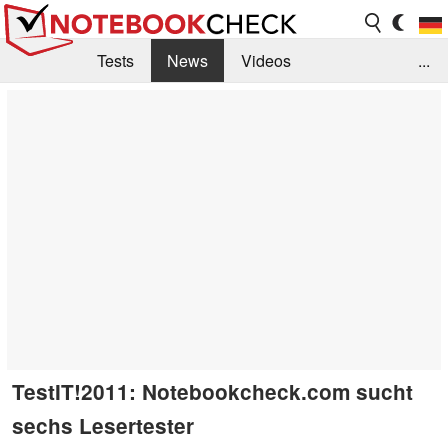
Tests
News
Videos
...
Benchmarks & Tech
Externe Tests
Kaufberatung
Deals
Suche
Jobs
Forum
TestIT!2011: Notebookcheck.com sucht
sechs Lesertester