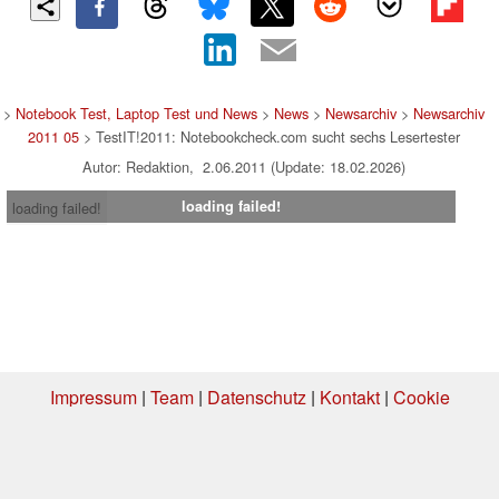
>
Notebook Test, Laptop Test und News
>
News
>
Newsarchiv
>
Newsarchiv
2011 05
> TestIT!2011: Notebookcheck.com sucht sechs Lesertester
Autor: Redaktion, 2.06.2011 (Update: 18.02.2026)
loading failed!
loading failed!
Impressum
|
Team
|
Datenschutz
|
Kontakt
|
Cookie
Einstellungen
| 17.07.2026 20:11
* Beim Kauf über einen Affiliate-Link kann Notebookcheck eine Vergütung
erhalten. Vielen Dank für Ihre Unterstützung!.