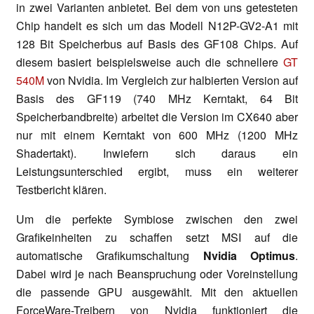
in zwei Varianten anbietet. Bei dem von uns getesteten
Chip handelt es sich um das Modell N12P-GV2-A1 mit
128 Bit Speicherbus auf Basis des GF108 Chips. Auf
diesem basiert beispielsweise auch die schnellere
GT
540M
von Nvidia. Im Vergleich zur halbierten Version auf
Basis des GF119 (740 MHz Kerntakt, 64 Bit
Speicherbandbreite) arbeitet die Version im CX640 aber
nur mit einem Kerntakt von 600 MHz (1200 MHz
Shadertakt). Inwiefern sich daraus ein
Leistungsunterschied ergibt, muss ein weiterer
Testbericht klären.
Um die perfekte Symbiose zwischen den zwei
Grafikeinheiten zu schaffen setzt MSI auf die
automatische Grafikumschaltung
Nvidia Optimus
.
Dabei wird je nach Beanspruchung oder Voreinstellung
die passende GPU ausgewählt. Mit den aktuellen
ForceWare-Treibern von Nvidia funktioniert die