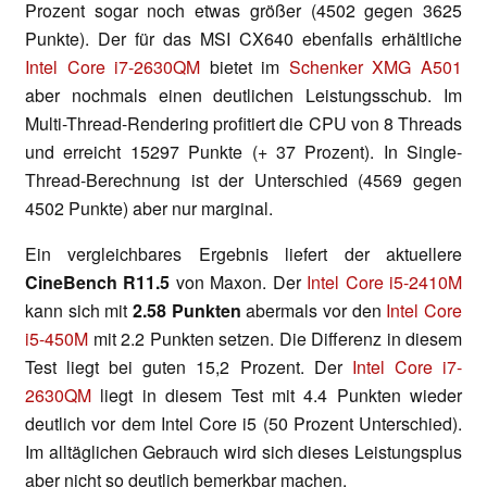
Prozent sogar noch etwas größer (4502 gegen 3625
Punkte). Der für das MSI CX640 ebenfalls erhältliche
Intel Core i7-2630QM
bietet im
Schenker XMG A501
aber nochmals einen deutlichen Leistungsschub. Im
Multi-Thread-Rendering profitiert die CPU von 8 Threads
und erreicht 15297 Punkte (+ 37 Prozent). In Single-
Thread-Berechnung ist der Unterschied (4569 gegen
4502 Punkte) aber nur marginal.
Ein vergleichbares Ergebnis liefert der aktuellere
CineBench R11.5
von Maxon. Der
Intel Core i5-2410M
kann sich mit
2.58 Punkten
abermals vor den
Intel Core
i5-450M
mit 2.2 Punkten setzen. Die Differenz in diesem
Test liegt bei guten 15,2 Prozent. Der
Intel Core i7-
2630QM
liegt in diesem Test mit 4.4 Punkten wieder
deutlich vor dem Intel Core i5 (50 Prozent Unterschied).
Im alltäglichen Gebrauch wird sich dieses Leistungsplus
aber nicht so deutlich bemerkbar machen.