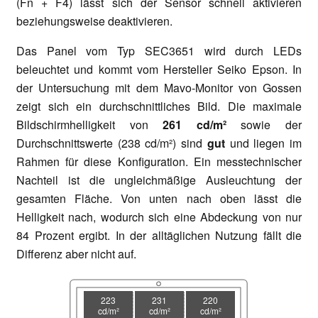
(Fn + F4) lässt sich der Sensor schnell aktivieren
beziehungsweise deaktivieren.
Das Panel vom Typ
SEC3651 wird durch LEDs
beleuchtet und kommt vom Hersteller Seiko Epson. In
der Untersuchung mit dem Mavo-Monitor von Gossen
zeigt sich ein durchschnittliches Bild. Die maximale
Bildschirmhelligkeit von
261 cd/m²
sowie der
Durchschnittswerte (238 cd/m²) sind
gut
und liegen im
Rahmen für diese Konfiguration. Ein messtechnischer
Nachteil ist die ungleichmäßige Ausleuchtung der
gesamten Fläche. Von unten nach oben lässt die
Helligkeit nach, wodurch sich eine Abdeckung von nur
84 Prozent ergibt. In der alltäglichen Nutzung fällt die
Differenz aber nicht auf.
223
231
220
cd/m²
cd/m²
cd/m²