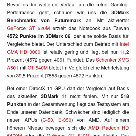
Bevor es im weiteren Verlauf an die reine Gaming-
Performance geht, schauen wir uns die
3DMark
Benchmarks von Futuremark
an. Mit aktivierter
GeForce GT 520M
erzielt das Notebook aus Taiwan
4572 Punkte im 3DMark 06
, der eine solide Basis für
Vergleiche bietet. Der Unterschied zum Betrieb mit
Intel
GMA HD 3000
ist relativ gering und liegt bei nur 11,2
Prozent (4572 gegen 4061 Punkte). Das
Schenker XMG
A501
mit
GT 540M
bietet im Vergleich eine Mehrleistung
von 39,5 Prozent (7558 gegen 4572 Punkte).
Bei einer DirectX 11 GPU darf der Vergleich auf Basis
des aktuellen
3DMark 11
nicht fehlen. Mit nur
518
Punkten
in der Gesamtwertung liegt das Testsystem am
Ende unserer Datenbank. Schwächer sind lediglich die
neuen APUs (
C-50
,
E-350
) von AMD. Auf einem
höheren Niveau bewegen sich die
AMD Radeon HD
6470M
oder die
GeForce GT 540M
von Nvidia. Der