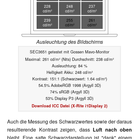
228
248
237
cd/m²
cd/m²
cd/m²
239
255
261
cd/m²
cd/m²
cd/m²
Ausleuchtung des Bildschirms
SEC3651 getestet mit Gossen Mavo-Monitor
Maximal: 261 cd/m² (Nits) Durchschnitt: 238 cd/m²
Ausleuchtung: 84 %
Helligkeit Akku: 248 cd/m²
Kontrast: 151:1 (Schwarzwert: 1.64 cd/m²)
54.5% AdobeRGB 1998 (Argyll 3D)
74% sRGB (Argyll 3D)
53% Display P3 (Argyll 3D)
Download ICC Datei (X-Rite i1Display 2)
Auch die Messung des Schwarzwertes sowie der daraus
resultierende Kontrast zeigen, dass
Luft nach oben
bleibt. Eine satte Schwarzdarstellung ist "dank" einem