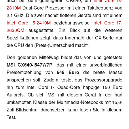
auch bei dem günstigeren CR640, ein
Intel Core i3-
2310M
Dual-Core Prozessor mit einer Taktfrequenz von
2,1 GHz. Die zwei nächst flotteren Geräte sind mit einem
Intel Core i5-2410M
beziehungsweise
Intel Core i7-
2630QM
ausgestattet. Ein Blick auf die weiteren
Spezifikationen zeigt, dass innerhalb der CX-Serie nur
die CPU den (Preis-)Unterschied macht.
Den goldenen Mittelweg bildet das von uns getestete
MSI CX640-i547W7P
, das mit einer unverbindlichen
Preisempfehlung von
649 Euro
die breite Masse
ansprechen soll. Zudem kostet das Prozessorupgrade
hin zum Intel Core i7 Quad-Core happige 150 Euro
Aufpreis. Ob sich MSI mit diesem Gerät in der hart
umkämpften Klasse der Multimedia-Notebooks mit 15,6-
Zoll-Bildschirm, durchsetzen kann lesen Sie in diesem
Test.