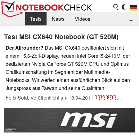
Tests
News
Videos
...
Benchmarks & Tech
Externe Tests
Test MSI CX640 Notebook (GT 520M)
Kaufberatung
Deals
Suche
Jobs
Der Allrounder?
Das MSI CX640 positioniert sich mit
einem 15,6-Zoll-Display, neuem Intel Core i5-2410M, der
Forum
dedizierten Nvidia GeForce GT 520M GPU und Optimus
Grafikumschaltung im Segment der Multimedia-
Notebooks. Wir werfen einen ausführlichen Blick auf den
Jungspross aus Taiwan und seine Qualitäten.
Felix Sold,
Veröffentlicht am
18.04.2011
🇺🇸
🇷🇺
...