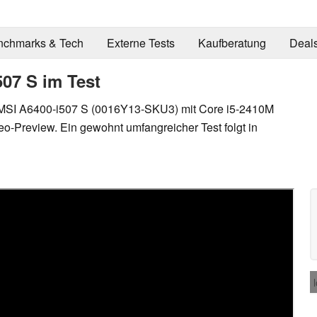
nchmarks & Tech
Externe Tests
Kaufberatung
Deal
07 S im Test
s MSI A6400-i507 S (0016Y13-SKU3) mit Core i5-2410M
o-Preview. Ein gewohnt umfangreicher Test folgt in