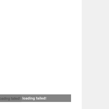
loading failed!
loading failed!