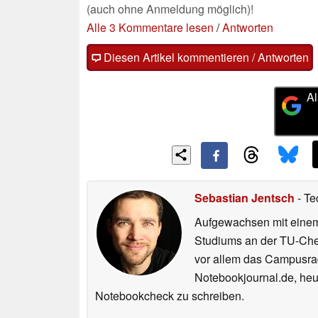
(auch ohne Anmeldung möglich)!
Alle 3 Kommentare lesen
/
Antworten
Diesen Artikel kommentieren / Antworten
Al
Sebastian Jentsch
- Te
Aufgewachsen mit einem
Studiums an der TU-Chem
vor allem das Campusrad
Notebookjournal.de, heut
Notebookcheck zu schreiben.