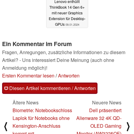
Lenovo enthüllt
ThinkBook 14 Gen 6+
mit neuer Graphics
Extension für Desktop-
GPUs
09.01.2024
Ein Kommentar im Forum
Fragen, Anregungen, zusätzliche Informationen zu diesem
Artikel? - Uns interessiert Deine Meinung (auch ohne
Anmeldung möglich)!
Ersten Kommentar lesen
/
Antworten
Diesen Artikel kommentieren / Antworten
Ältere News
Neuere News
Biometrie: Notebookschloss
Dell präsentiert
Laplok für Notebooks ohne
Alienware 32 4K QD-
⟨
⟩
Kensington-Anschluss
OLED Gaming
kommt mit
Monitor (AW3225QF)