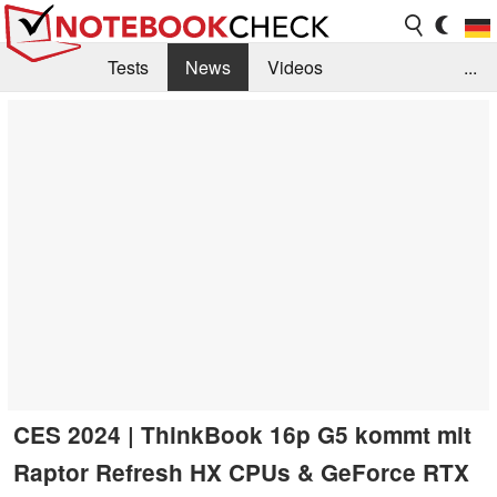
Tests
News
Videos
...
Benchmarks & Tech
Externe Tests
Kaufberatung
Deals
Suche
Jobs
Forum
CES 2024 | ThinkBook 16p G5 kommt mit
Raptor Refresh HX CPUs & GeForce RTX