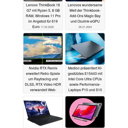
Lenovo ThinkBook 16
Lenovos wundersame
G7 mit Ryzen 5, 8 GB
Welt der Thinkbook-
RAM, Windows 11 Pro
Add-Ons Magic Bay
im Angebot für 619
und Oculink-eGPU
Euro
17.03.2025
29.01.2024
Nvidia RTX Remix
Medion präsentiert KI-
erweitert Retro-Spiele
gestütztes E15443 mit
um Raytracing und
Intel Core Ultra CPUs
DLSS, RTX Video HDR
sowie Performance-
verwandelt Web-
Laptops P10 und S10
Videos per AI in HDR
09.01.2024
24.01.2024