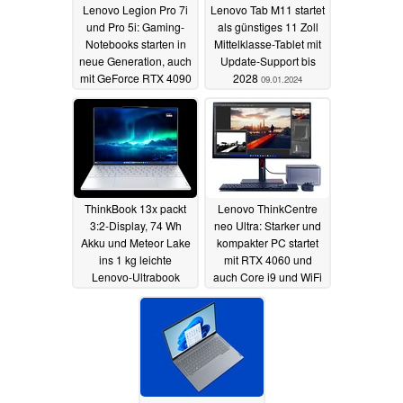
Lenovo Legion Pro 7i
Lenovo Tab M11 startet
und Pro 5i: Gaming-
als günstiges 11 Zoll
Notebooks starten in
Mittelklasse-Tablet mit
neue Generation, auch
Update-Support bis
mit GeForce RTX 4090
2028
09.01.2024
mit 175 Watt
09.01.2024
ThinkBook 13x packt
Lenovo ThinkCentre
3:2-Display, 74 Wh
neo Ultra: Starker und
Akku und Meteor Lake
kompakter PC startet
ins 1 kg leichte
mit RTX 4060 und
Lenovo-Ultrabook
auch Core i9 und WiFi
7
09.01.2024
09.01.2024