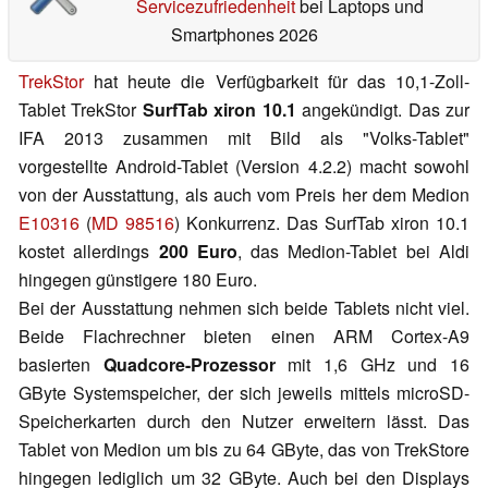
Servicezufriedenheit
bei Laptops und
Smartphones 2026
TrekStor
hat heute die Verfügbarkeit für das 10,1-Zoll-
Tablet TrekStor
SurfTab xiron 10.1
angekündigt. Das zur
IFA 2013 zusammen mit Bild als "Volks-Tablet"
vorgestellte Android-Tablet (Version 4.2.2) macht sowohl
von der Ausstattung, als auch vom Preis her dem Medion
E10316
(
MD 98516
) Konkurrenz. Das SurfTab xiron 10.1
kostet allerdings
200 Euro
, das Medion-Tablet bei Aldi
hingegen günstigere 180 Euro.
Bei der Ausstattung nehmen sich beide Tablets nicht viel.
Beide Flachrechner bieten einen ARM Cortex-A9
basierten
Quadcore-Prozessor
mit 1,6 GHz und 16
GByte Systemspeicher, der sich jeweils mittels microSD-
Speicherkarten durch den Nutzer erweitern lässt. Das
Tablet von Medion um bis zu 64 GByte, das von TrekStore
hingegen lediglich um 32 GByte. Auch bei den Displays