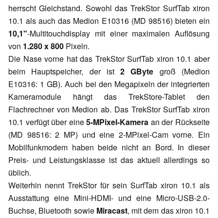
herrscht Gleichstand. Sowohl das TrekStor SurfTab xiron
10.1 als auch das Medion E10316 (MD 98516) bieten ein
10,1"
-Multitouchdisplay mit einer maximalen Auflösung
von
1.280 x 800
Pixeln.
Die Nase vorne hat das TrekStor SurfTab xiron 10.1 aber
beim Hauptspeicher, der ist
2 GByte
groß (Medion
E10316: 1 GB). Auch bei den Megapixeln der integrierten
Kameramodule hängt das TrekStore-Tablet den
Flachrechner von Medion ab. Das TrekStor SurfTab xiron
10.1 verfügt über eine
5-MPixel-Kamera
an der Rückseite
(MD 98516: 2 MP) und eine 2-MPixel-Cam vorne. Ein
Mobilfunkmodem haben beide nicht an Bord. In dieser
Preis- und Leistungsklasse ist das aktuell allerdings so
üblich.
Weiterhin nennt TrekStor für sein SurfTab xiron 10.1 als
Ausstattung eine Mini-HDMI- und eine Micro-USB-2.0-
Buchse, Bluetooth sowie
Miracast
, mit dem das xiron 10.1