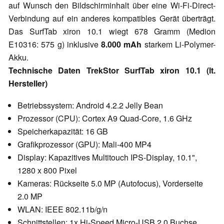
auf Wunsch den Bildschirminhalt über eine Wi-Fi-Direct-
Verbindung auf ein anderes kompatibles Gerät überträgt.
Das SurfTab xiron 10.1 wiegt 678 Gramm (Medion
E10316: 575 g) inklusive
8.000 mAh
starkem Li-Polymer-
Akku.
Technische Daten TrekStor SurfTab xiron 10.1 (lt.
Hersteller)
Betriebssystem: Android 4.2.2 Jelly Bean
Prozessor (CPU): Cortex A9 Quad-Core, 1.6 GHz
Speicherkapazität: 16 GB
Grafikprozessor (GPU): Mali-400 MP4
Display: Kapazitives Multitouch IPS-Display, 10.1",
1280 x 800 Pixel
Kameras: Rückseite 5.0 MP (Autofocus), Vorderseite
2.0 MP
WLAN: IEEE 802.11b/g/n
Schnittstellen: 1x Hi-Speed Micro-USB 2.0 Buchse,