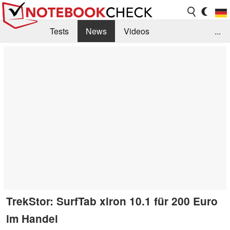
Tests
News
Videos
...
Benchmarks & Tech
Externe Tests
Kaufberatung
Deals
Suche
Jobs
Forum
TrekStor: SurfTab xiron 10.1 für 200 Euro
im Handel