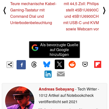
Teure mechanische Kabel-
mit 44,5 Zoll: Philips
⟨
⟩
Gaming-Tastatur mit
stellt 45B1U6900C
Command Dial und
und 45B1U6900CH
Unterbodenbeleuchtung
mit USB-C und KVM
sowie Webcam vor
Als bevorzugte Quelle
auf Google
hinzufügen
Andreas Sebayang
- Tech Writer
-
1012 Artikel auf Notebookcheck
veröffentlicht
seit 2021