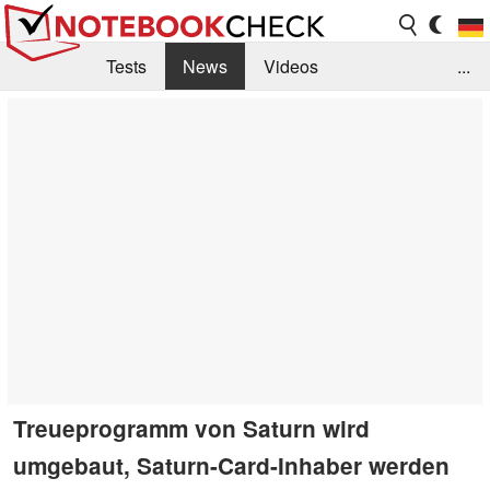
Tests
News
Videos
...
Benchmarks & Tech
Externe Tests
Kaufberatung
Deals
Suche
Jobs
Forum
Treueprogramm von Saturn wird
umgebaut, Saturn-Card-Inhaber werden