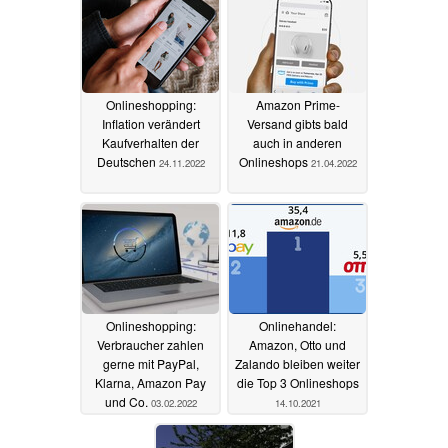
Onlineshopping:
Amazon Prime-
Inflation verändert
Versand gibts bald
Kaufverhalten der
auch in anderen
Deutschen
Onlineshops
24.11.2022
21.04.2022
Onlineshopping:
Onlinehandel:
Verbraucher zahlen
Amazon, Otto und
gerne mit PayPal,
Zalando bleiben weiter
Klarna, Amazon Pay
die Top 3 Onlineshops
und Co.
03.02.2022
14.10.2021