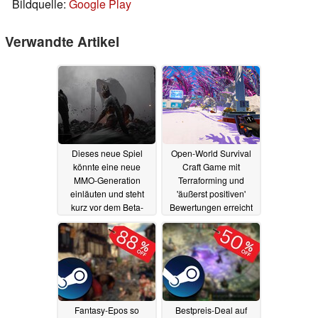
Bildquelle:
Google Play
Verwandte Artikel
Dieses neue Spiel
Open-World Survival
könnte eine neue
Craft Game mit
MMO-Generation
Terraforming und
einläuten und steht
'äußerst positiven'
kurz vor dem Beta-
Bewertungen erreicht
Release
Rekord-Tiefpreis bei
24.05.2025
Steam
23.05.2025
Fantasy-Epos so
Bestpreis-Deal auf