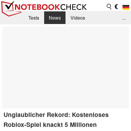
Tests
News
Videos
...
Benchmarks & Tech
Externe Tests
Kaufberatung
Deals
Suche
Jobs
Forum
Unglaublicher Rekord: Kostenloses
Roblox-Spiel knackt 5 Millionen