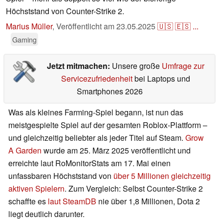
Höchststand von Counter-Strike 2.
Marius Müller
,
Veröffentlicht am
23.05.2025
🇺🇸
🇪🇸
...
Gaming
Jetzt mitmachen:
Unsere große
Umfrage zur
Servicezufriedenheit
bei Laptops und
Smartphones 2026
Was als kleines Farming-Spiel begann, ist nun das
meistgespielte Spiel auf der gesamten Roblox-Plattform –
und gleichzeitig beliebter als jeder Titel auf Steam.
Grow
A Garden
wurde am 25. März 2025 veröffentlicht und
erreichte laut RoMonitorStats am 17. Mai einen
unfassbaren Höchststand von
über 5 Millionen gleichzeitig
aktiven Spielern
. Zum Vergleich: Selbst Counter-Strike 2
schaffte es
laut SteamDB
nie über 1,8 Millionen, Dota 2
liegt deutlich darunter.