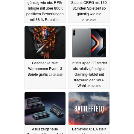
günstig wie nie: RPG-
Steam: CRPG mit 130
Trilogie mit über 800K
Stunden Spielzeit so
positiven Bewertungen
günstig wie nie
mit 88 % Rabatt im
23.05.2025
Steam Sale
23.05.2025
Geschenke zum
Infinix Xpad GT startet
Warhammer-Event: 3
als relativ günstiges
Spiele gratis
Gaming-Tablet mit
23.05.2025
fragwürdiger SoC-
Wahl
22.05.2025
Asus zeigt neue
Battlefield 6: EA stellt