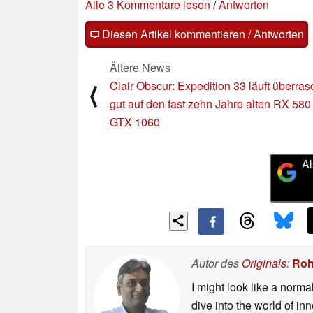
Alle 3 Kommentare lesen
/
Antworten
Diesen Artikel kommentieren / Antworten
Ältere News
Clair Obscur: Expedition 33 läuft überra
⟨
gut auf den fast zehn Jahre alten RX 580
GTX 1060
Al
Autor des
Originals
:
Roh
I might look like a norma
dive into the world of i