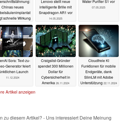
erschnittslähmung:
Lenovo stellt neue
Water Purifier S1 vor
Chinas neues
intelligente Brille mit
07.05.2025
belsäulenimplantat
Snapdragon AR1 vor
gt schnelle Wirkung
14.05.2025
26.05.2025
enAI Sora: Text-zu-
Craigslist-Gründer
Cloudfreie KI
eo-Generator feiert
spendet 300 Millionen
Funktionen für mobile
ünktlichen Launch
Dollar für
Endgeräte, dank
Cybersicherheit in
SlimLM mit Adobe
11.12.2024
Amerika
Unterstützung
26.11.2024
22.11.2024
re Artikel anzeigen
n zu diesem Artikel? - Uns interessiert Deine Meinung