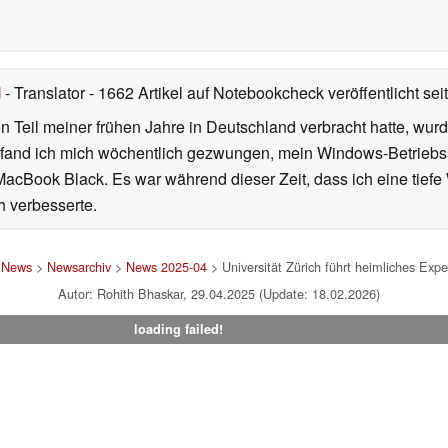
l
- Translator
- 1662 Artikel auf Notebookcheck veröffentlicht
sei
 Teil meiner frühen Jahre in Deutschland verbracht hatte, wur
7 fand ich mich wöchentlich gezwungen, mein Windows-Betriebssy
MacBook Black. Es war während dieser Zeit, dass ich eine tiefe
h verbesserte.
>
News
>
Newsarchiv
>
News 2025-04
> Universität Zürich führt heimliches Ex
Autor: Rohith Bhaskar, 29.04.2025 (Update: 18.02.2026)
loading failed!