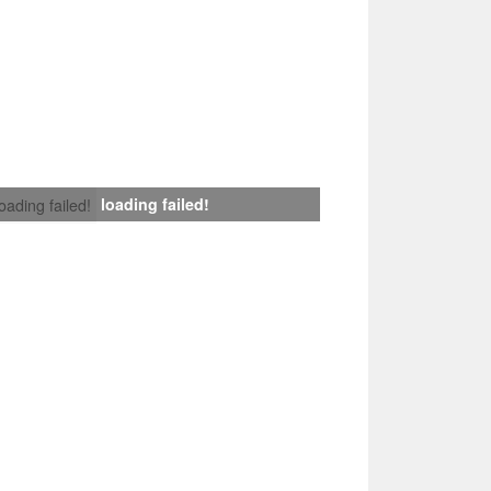
loading failed!
loading failed!