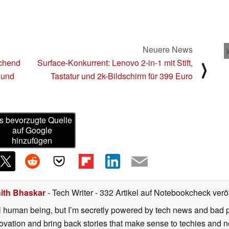
Neuere News
schend
Surface-Konkurrent: Lenovo 2-in-1 mit Stift,
⟩
 und
Tastatur und 2k-Bildschirm für 399 Euro
s bevorzugte Quelle
auf Google
hinzufügen
ith Bhaskar
- Tech Writer
- 332 Artikel auf Notebookcheck veröf
l human being, but I’m secretly powered by tech news and bad puns
nnovation and bring back stories that make sense to techies and 