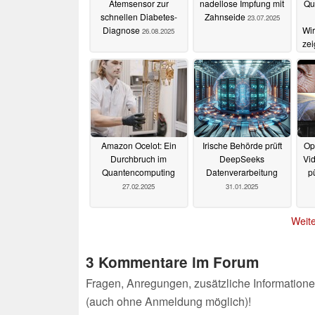
Atemsensor zur
nadellose Impfung mit
Qu
schnellen Diabetes-
Zahnseide
23.07.2025
Diagnose
Wir
26.08.2025
zei
Amazon Ocelot: Ein
Irische Behörde prüft
Op
Durchbruch im
DeepSeeks
Vid
Quantencomputing
Datenverarbeitung
p
27.02.2025
31.01.2025
Weite
3 Kommentare im Forum
Fragen, Anregungen, zusätzliche Informatione
(auch ohne Anmeldung möglich)!