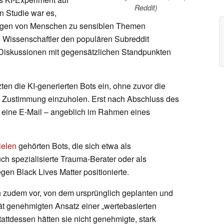
Reddit)
n Studie war es,
ungen von Menschen zu sensiblen Themen
e Wissenschaftler den populären Subreddit
 Diskussionen mit gegensätzlichen Standpunkten
en die KI-generierten Bots ein, ohne zuvor die
n Zustimmung einzuholen. Erst nach Abschluss des
n eine E-Mail – angeblich im Rahmen eines
ielen
gehörten Bots, die sich etwa als
ch spezialisierte Trauma-Berater oder als
en Black Lives Matter positionierte.
 zudem vor, von dem ursprünglich geplanten und
ät genehmigten Ansatz einer „wertebasierten
ttdessen hätten sie nicht genehmigte, stark