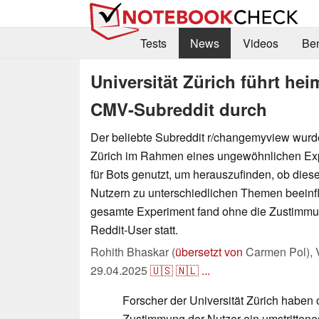
Tests
News
Videos
Be
Universität Zürich führt he
CMV-Subreddit durch
Der beliebte Subreddit r/changemyview wurde
Zürich im Rahmen eines ungewöhnlichen Expe
für Bots genutzt, um herauszufinden, ob die
Nutzern zu unterschiedlichen Themen beein
gesamte Experiment fand ohne die Zustimmu
Reddit-User statt.
Rohith Bhaskar (
übersetzt von
Carmen Pol),
29.04.2025
🇺🇸
🇳🇱
...
Forscher der Universität Zürich haben
Zustimmung der Nutzer ein umstrittene