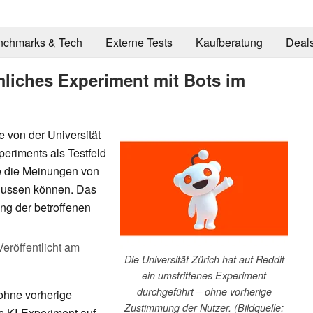
nchmarks & Tech
Externe Tests
Kaufberatung
Deal
imliches Experiment mit Bots im
 von der Universität
riments als Testfeld
se die Meinungen von
flussen können. Das
ng der betroffenen
Veröffentlicht am
Die Universität Zürich hat auf Reddit
ein umstrittenes Experiment
durchgeführt – ohne vorherige
 ohne vorherige
Zustimmung der Nutzer. (Bildquelle:
s KI-Experiment auf