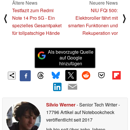
Ältere News
Neuere News
Testfazit zum Redmi
NIU FQi 500:
⟨
⟩
Note 14 Pro 5G - Ein
Elektroroller fährt mit
spezielles Gesamtpaket
smarten Funktionen und
für tollpatschige Hände
Rekuperation vor
Als bevorzugte Quelle
auf Google
hinzufügen
Silvio Werner
- Senior Tech Writer
-
17796 Artikel auf Notebookcheck
veröffentlicht
seit 2017
Ich bin seit über zehn Jahren