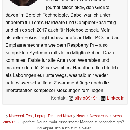
journalistisch aktiv, den Großteil
davon im Bereich Technologie. Dabei war ich unter
anderem für Tom's Hardware und ComputerBase tätig
und bin es seit 2017 auch für Notebookcheck. Mein
aktueller Fokus liegt insbesondere auf Mini-PCs und auf
Einplatinenrechnern wie dem Raspberry Pi – also
kompakten Systemen mit vielen Möglichkeiten. Dazu
kommt ein Faible für alle Arten von Wearables und
insbesondere für Smartwatches. Hauptberuflich bin ich
als Laboringenieur unterwegs, weshalb mir weder
naturwissenschaftliche Zusammenhänge noch die
Interpretation komplexer Messungen fern liegen.
Kontakt:
silvio39191
,
LinkedIn
>
Notebook Test, Laptop Test und News
>
News
>
Newsarchiv
>
News
2025-02
> Uperfect: Neuer, mobil einsetzbarer Monitor ist besonders groß
und eignet sich auch zum Spielen