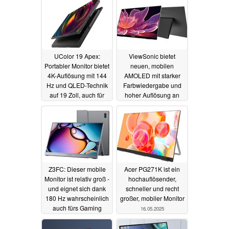
UColor 19 Apex:
ViewSonic bietet
Portabler Monitor bietet
neuen, mobilen
4K-Auflösung mit 144
AMOLED mit starker
Hz und QLED-Technik
Farbwiedergabe und
auf 19 Zoll, auch für
hoher Auflösung an
PS5 und Co.
04.01.2026
19.09.2025
Z3FC: Dieser mobile
Acer PG271K ist ein
Monitor ist relativ groß -
hochauflösender,
und eignet sich dank
schneller und recht
180 Hz wahrscheinlich
großer, mobiler Monitor
auch fürs Gaming
16.05.2025
25.08.2025