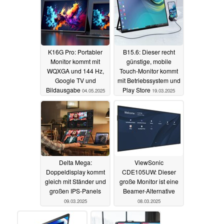
K16G Pro: Portabler
B15.6: Dieser recht
Monitor kommt mit
günstige, mobile
WQXGA und 144 Hz,
Touch-Monitor kommt
Google TV und
mit Betriebssystem und
Bildausgabe
Play Store
04.05.2025
19.03.2025
Delta Mega:
ViewSonic
Doppeldisplay kommt
CDE105UW: Dieser
gleich mit Ständer und
große Monitor ist eine
großen IPS-Panels
Beamer-Alternative
09.03.2025
08.03.2025