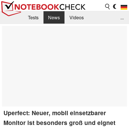
Tests
News
Videos
...
Benchmarks & Tech
Externe Tests
Kaufberatung
Deals
Suche
Jobs
Forum
Uperfect: Neuer, mobil einsetzbarer
Monitor ist besonders groß und eignet