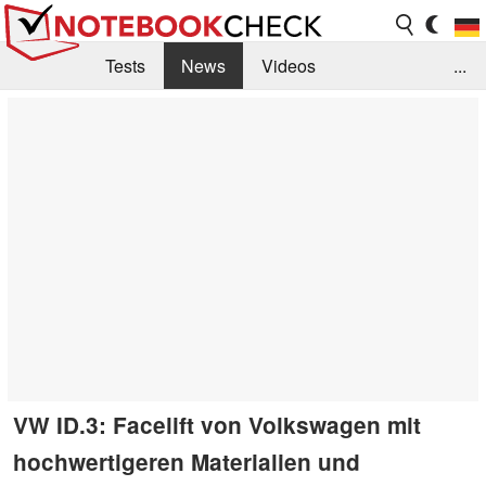
Tests
News
Videos
...
Benchmarks & Tech
Externe Tests
Kaufberatung
Deals
Suche
Jobs
Forum
VW ID.3: Facelift von Volkswagen mit
hochwertigeren Materialien und