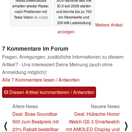
Teslas Elektroautos
SUV-Variante des VW
erhalten wieder Radar,
ID.3 soll 2026 starten
nach Problemen mit
und könnte bis zu 700
Tesla Vision
km Reichweite und
08.12.2022
200 kW Ladeleistung
Weitere Artikel
bieten
07.12.2022
anzeigen
7 Kommentare im Forum
Fragen, Anregungen, zusätzliche Informationen zu diesem
Artikel? - Uns interessiert Deine Meinung (auch ohne
Anmeldung möglich)!
Alle 7 Kommentare lesen
/
Antworten
Diesen Artikel kommentieren / Antworten
Ältere News
Neuere News
Deal: Bose Soundbar
Deal: Hübsche Honor
500 zum Bestpreis mit
Watch GS 3 Smartwatch
⟨
⟩
23% Rabatt bestellbar
mit AMOLED-Display und