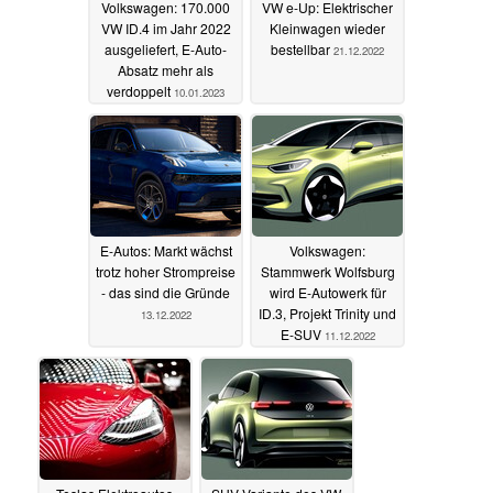
Volkswagen: 170.000
VW e-Up: Elektrischer
VW ID.4 im Jahr 2022
Kleinwagen wieder
ausgeliefert, E-Auto-
bestellbar
21.12.2022
Absatz mehr als
verdoppelt
10.01.2023
E-Autos: Markt wächst
Volkswagen:
trotz hoher Strompreise
Stammwerk Wolfsburg
- das sind die Gründe
wird E-Autowerk für
ID.3, Projekt Trinity und
13.12.2022
E-SUV
11.12.2022