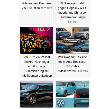
Volkswagen: Der neue
Volkswagen geht
VW ID.3 ist da
gegen illegale VW ID-
01.03.2023
Importe aus China vor,
Händlern droht Ärger
20.01.2023
VW ID.7: VW Passat
Volkswagen: Das sind
Elektro-Nachfolger
die E-Auto-Bestseller
erhält smarte
(BEV) des
Klimatisierung mit
Autokonzerns
14.01.2023
intelligenten Luftdüsen
19.01.2023