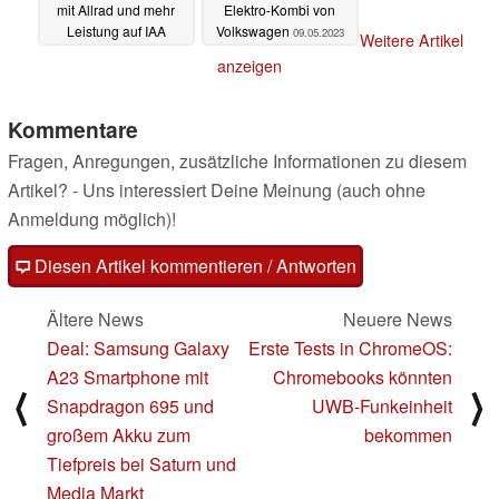
mit Allrad und mehr
Elektro-Kombi von
Leistung auf IAA
Volkswagen
09.05.2023
Weitere Artikel
11.05.2023
anzeigen
Kommentare
Fragen, Anregungen, zusätzliche Informationen zu diesem
Artikel? - Uns interessiert Deine Meinung (auch ohne
Anmeldung möglich)!
Diesen Artikel kommentieren / Antworten
Ältere News
Neuere News
Deal: Samsung Galaxy
Erste Tests in ChromeOS:
A23 Smartphone mit
Chromebooks könnten
⟨
⟩
Snapdragon 695 und
UWB-Funkeinheit
großem Akku zum
bekommen
Tiefpreis bei Saturn und
Media Markt