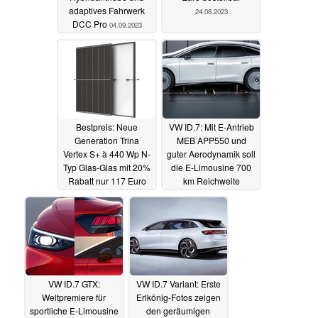
adaptives Fahrwerk
24.08.2023
DCC Pro
04.09.2023
Bestpreis: Neue
VW ID.7: Mit E-Antrieb
Generation Trina
MEB APP550 und
Vertex S+ à 440 Wp N-
guter Aerodynamik soll
Typ Glas-Glas mit 20%
die E-Limousine 700
Rabatt nur 117 Euro
km Reichweite
inklusive Versand, ab 3
schaffen
14.06.2023
Stück
23.08.2023
VW ID.7 GTX:
VW ID.7 Variant: Erste
Weltpremiere für
Erlkönig-Fotos zeigen
sportliche E-Limousine
den geräumigen