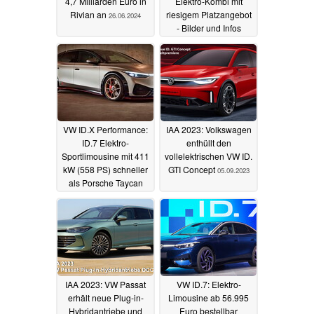
4,7 Milliarden Euro in
Elektro-Kombi mit
Rivian an
riesigem Platzangebot
26.06.2024
- Bilder und Infos
22.02.2024
VW ID.X Performance:
IAA 2023: Volkswagen
ID.7 Elektro-
enthüllt den
Sportlimousine mit 411
vollelektrischen VW ID.
kW (558 PS) schneller
GTI Concept
05.09.2023
als Porsche Taycan
und Tesla Model S?
11.09.2023
IAA 2023: VW Passat
VW ID.7: Elektro-
erhält neue Plug-in-
Limousine ab 56.995
Hybridantriebe und
Euro bestellbar