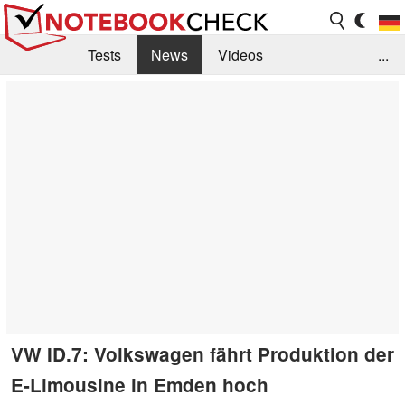
Tests
News
Videos
...
Benchmarks & Tech
Externe Tests
Kaufberatung
Deals
Suche
Jobs
Forum
VW ID.7: Volkswagen fährt Produktion der
E-Limousine in Emden hoch