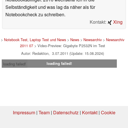
Selbständigkeit und was lag da näher als für
Notebookcheck zu schreiben.
Kontakt:
Xing
>
Notebook Test, Laptop Test und News
>
News
>
Newsarchiv
>
Newsarchiv
2011 07
> Video-Preview: Gigabyte P2532N im Test
Autor: Redaktion, 3.07.2011 (Update: 15.08.2024)
loading failed!
loading failed!
Impressum
|
Team
|
Datenschutz
|
Kontakt
|
Cookie
Einstellungen
| 19.07.2026 04:07
* Beim Kauf über einen Affiliate-Link kann Notebookcheck eine Vergütung