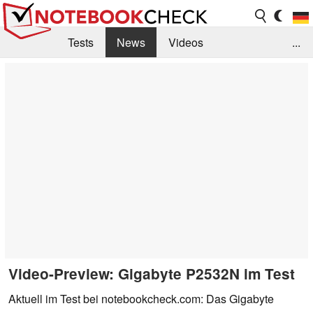
Tests
News
Videos
...
Benchmarks & Tech
Externe Tests
Kaufberatung
Deals
Suche
Jobs
Forum
Video-Preview: Gigabyte P2532N im Test
Aktuell im Test bei notebookcheck.com: Das Gigabyte