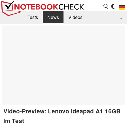
Tests
News
Videos
...
Benchmarks & Tech
Externe Tests
Kaufberatung
Deals
Suche
Jobs
Forum
Video-Preview: Lenovo Ideapad A1 16GB
im Test