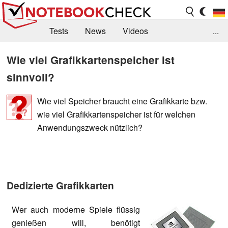
Tests
News
Videos
...
Benchmarks & Tech
Externe Tests
Wie viel Grafikkartenspeicher ist
sinnvoll?
Kaufberatung
Deals
Suche
Jobs
Forum
Wie viel Speicher braucht eine Grafikkarte bzw.
wie viel Grafikkartenspeicher ist für welchen
Anwendungszweck nützlich?
Dedizierte Grafikkarten
Wer auch moderne Spiele flüssig
genießen will, benötigt