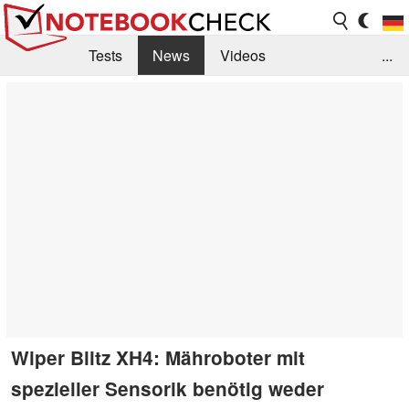
Tests
News
Videos
...
Benchmarks & Tech
Externe Tests
Kaufberatung
Deals
Suche
Jobs
Forum
Wiper Blitz XH4: Mähroboter mit
spezieller Sensorik benötig weder