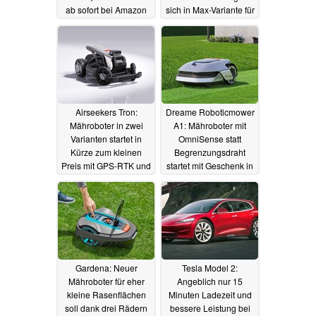
ab sofort bei Amazon
sich in Max-Variante für
erhältlich
bis zu 5.000 m²
30.04.2024
18.04.2024
Airseekers Tron:
Dreame Roboticmower
Mähroboter in zwei
A1: Mähroboter mit
Varianten startet in
OmniSense statt
Kürze zum kleinen
Begrenzungsdraht
Preis mit GPS-RTK und
startet mit Geschenk in
optischer Sensorik für
den Verkauf
04.04.2024
bis zu 6.000 m²
07.04.2024
Gardena: Neuer
Tesla Model 2:
Mähroboter für eher
Angeblich nur 15
kleine Rasenflächen
Minuten Ladezeit und
soll dank drei Rädern
bessere Leistung bei