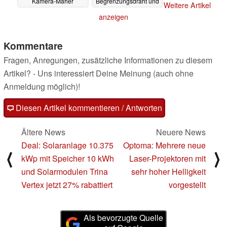
Kamera-Mäher
Begrenzungsdraht und
Weitere Artikel
enttäuschen
eignet sich für große
26.03.2024
anzeigen
Flächen
25.03.2024
Kommentare
Fragen, Anregungen, zusätzliche Informationen zu diesem
Artikel? - Uns interessiert Deine Meinung (auch ohne
Anmeldung möglich)!
Diesen Artikel kommentieren / Antworten
Ältere News
Neuere News
Deal: Solaranlage 10.375
Optoma: Mehrere neue
⟨
⟩
kWp mit Speicher 10 kWh
Laser-Projektoren mit
und Solarmodulen Trina
sehr hoher Helligkeit
Vertex jetzt 27% rabattiert
vorgestellt
Als bevorzugte Quelle