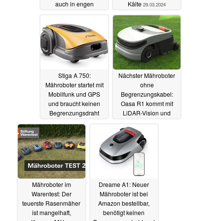
auch in engen
Kälte
29.03.2024
Bereichen gut
klarkommen
04.04.2024
Stiga A 750:
Nächster Mähroboter
Mähroboter startet mit
ohne
Mobilfunk und GPS
Begrenzungskabel:
und braucht keinen
Oasa R1 kommt mit
Begrenzungsdraht
LiDAR-Vision und
weiteren
27.03.2024
Besonderheiten
26.03.2024
Mähroboter im
Dreame A1: Neuer
Warentest: Der
Mähroboter ist bei
teuerste Rasenmäher
Amazon bestellbar,
ist mangelhaft,
benötigt keinen