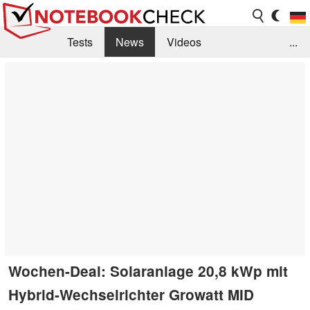
Tests
News
Videos
...
Benchmarks & Tech
Externe Tests
Kaufberatung
Deals
Suche
Jobs
Forum
Wochen-Deal: Solaranlage 20,8 kWp mit
Hybrid-Wechselrichter Growatt MID