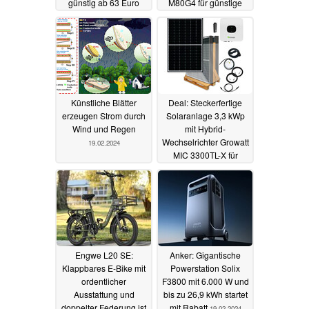
günstig ab 63 Euro
M80G4 für günstige
269 Euro, lokal
20.02.2024
19.02.2024
Künstliche Blätter
Deal: Steckerfertige
erzeugen Strom durch
Solaranlage 3,3 kWp
Wind und Regen
mit Hybrid-
Wechselrichter Growatt
19.02.2024
MIC 3300TL-X für
günstige 1.324 Euro
dank 33% Rabatt
19.02.2024
Engwe L20 SE:
Anker: Gigantische
Klappbares E-Bike mit
Powerstation Solix
ordentlicher
F3800 mit 6.000 W und
Ausstattung und
bis zu 26,9 kWh startet
doppelter Federung ist
mit Rabatt
19.02.2024