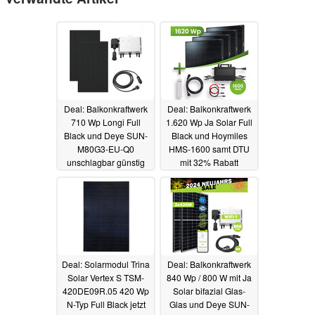
Deal: Balkonkraftwerk
Deal: Balkonkraftwerk
710 Wp Longi Full
1.620 Wp Ja Solar Full
Black und Deye SUN-
Black und Hoymiles
M80G3-EU-Q0
HMS-1600 samt DTU
unschlagbar günstig
mit 32% Rabatt
für 199 Euro, lokal
20.02.2024
22.02.2024
Deal: Solarmodul Trina
Deal: Balkonkraftwerk
Solar Vertex S TSM-
840 Wp / 800 W mit Ja
420DE09R.05 420 Wp
Solar bifazial Glas-
N-Typ Full Black jetzt
Glas und Deye SUN-