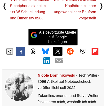
⟨
⟩
Smartphone startet mit
Kopfhörer mit eher
120W Schnellladung
ungewöhnlicher Bauform
und Dimensity 8200
vorgestellt
Als bevorzugte Quelle
auf Google
hinzufügen
Nicole Dominikowski
- Tech Writer
-
3096 Artikel auf Notebookcheck
veröffentlicht
seit 2022
Zukunftsszenarien und fiktive Welten
faszinieren mich, weshalb ich mich