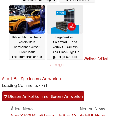
auf Amazon erhältlich
19.02.2024
Rückschlag für Tesla:
Lagerverkauf:
Vorerst kein
Solarmodul Trina
Verbrenner-Verbot,
Vertex S+ 440 Wp
Biden baut
Glas-Glas N-Typ für
Ladeinfrastruktur aus
günstige 69 Euro
Weitere Artikel
Stückpreis bei
18.02.2024
anzeigen
Palettenabnahme,
optional Einzelverkauf
18.02.2024
Alle 1 Beträge lesen
/
Antworten
Loading Comments
Diesen Artikel kommentieren / Antworten
Ältere News
Neuere News
Vivo Y100t Mittelklasse-
Edifier Comfo Fit II: Neue