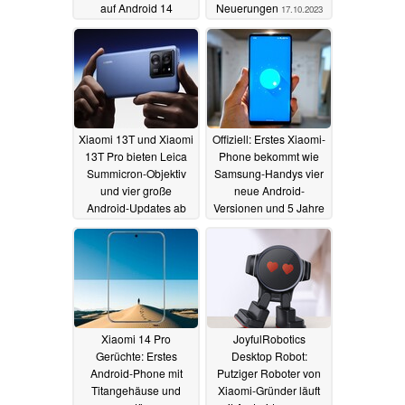
auf Android 14
Neuerungen
17.10.2023
14.11.2023
Xiaomi 13T und Xiaomi
Offiziell: Erstes Xiaomi-
13T Pro bieten Leica
Phone bekommt wie
Summicron-Objektiv
Samsung-Handys vier
und vier große
neue Android-
Android-Updates ab
Versionen und 5 Jahre
649 Euro
Sicherheitsupdates
26.09.2023
22.08.2023
Xiaomi 14 Pro
JoyfulRobotics
Gerüchte: Erstes
Desktop Robot:
Android-Phone mit
Putziger Roboter von
Titangehäuse und
Xiaomi-Gründer läuft