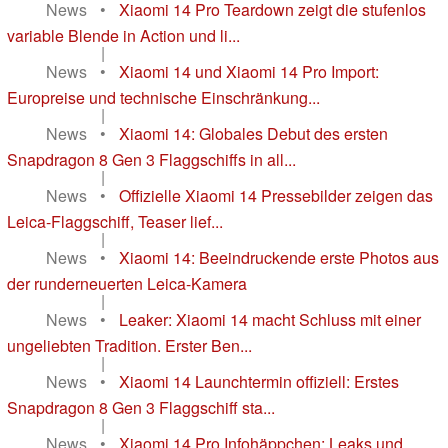
News
•
Xiaomi 14 Pro Teardown zeigt die stufenlos
variable Blende in Action und li...
|
News
•
Xiaomi 14 und Xiaomi 14 Pro Import:
Europreise und technische Einschränkung...
|
News
•
Xiaomi 14: Globales Debut des ersten
Snapdragon 8 Gen 3 Flaggschiffs in all...
|
News
•
Offizielle Xiaomi 14 Pressebilder zeigen das
Leica-Flaggschiff, Teaser lief...
|
News
•
Xiaomi 14: Beeindruckende erste Photos aus
der runderneuerten Leica-Kamera
|
News
•
Leaker: Xiaomi 14 macht Schluss mit einer
ungeliebten Tradition. Erster Ben...
|
News
•
Xiaomi 14 Launchtermin offiziell: Erstes
Snapdragon 8 Gen 3 Flaggschiff sta...
|
News
•
Xiaomi 14 Pro Infohäppchen: Leaks und