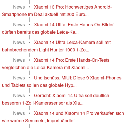
|
News
•
Xiaomi 13 Pro: Hochwertiges Android-
Smartphone im Deal aktuell mit 200 Euro...
|
News
•
Xiaomi 14 Ultra: Erste Hands-On-Bilder
dürften bereits das globale Leica-Ka...
|
News
•
Xiaomi 14 Ultra Leica-Kamera soll mit
bahnbrechendem Light Hunter 1000 1-Zo...
|
News
•
Xiaomi 14 Pro: Erste Hands-On-Tests
vergleichen die Leica-Kamera mit Xiaomi...
|
News
•
Und tschüss, MIUI: Diese 9 Xiaomi-Phones
und Tablets sollen das globale Hyp...
|
News
•
Gerücht: Xiaomi 14 Ultra soll deutlich
besseren 1-Zoll-Kamerasensor als Xia...
|
News
•
Xiaomi 14 und Xiaomi 14 Pro verkaufen sich
wie warme Semmeln, Importhändler...
|