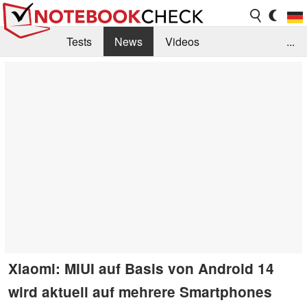
Tests
News
Videos
...
Benchmarks & Tech
Externe Tests
Kaufberatung
Deals
Suche
Jobs
Forum
Xiaomi: MIUI auf Basis von Android 14
wird aktuell auf mehrere Smartphones