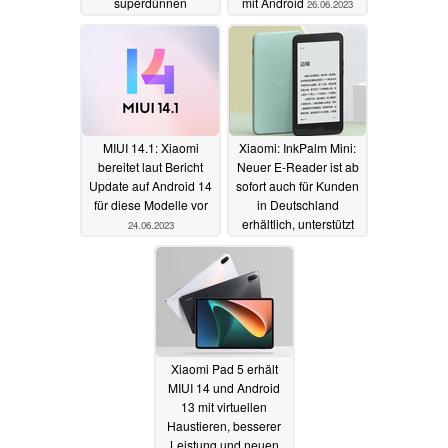
superdünnen
mit Android
26.06.2023
Displayrändern
01.08.2023
MIUI 14.1: Xiaomi
Xiaomi: InkPalm Mini:
bereitet laut Bericht
Neuer E-Reader ist ab
Update auf Android 14
sofort auch für Kunden
für diese Modelle vor
in Deutschland
erhältlich, unterstützt
24.06.2023
Android-Apps
22.04.2023
Xiaomi Pad 5 erhält
MIUI 14 und Android
13 mit virtuellen
Haustieren, besserer
Leistung und neuen