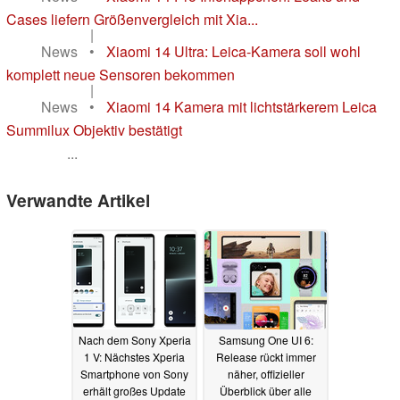
Cases liefern Größenvergleich mit Xia...
|
News
•
Xiaomi 14 Ultra: Leica-Kamera soll wohl
komplett neue Sensoren bekommen
|
News
•
Xiaomi 14 Kamera mit lichtstärkerem Leica
Summilux Objektiv bestätigt
...
Verwandte Artikel
Nach dem Sony Xperia
Samsung One UI 6:
1 V: Nächstes Xperia
Release rückt immer
Smartphone von Sony
näher, offizieller
erhält großes Update
Überblick über alle