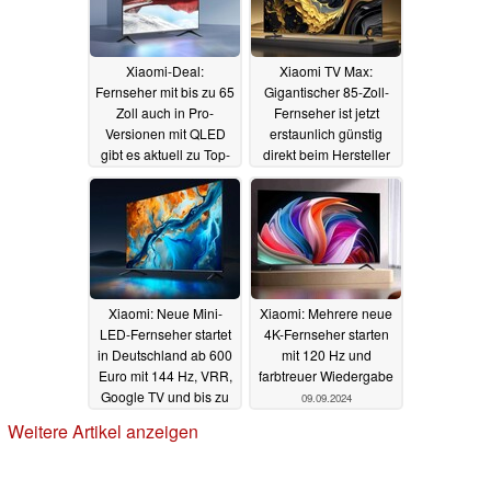
Xiaomi-Deal:
Xiaomi TV Max:
Fernseher mit bis zu 65
Gigantischer 85-Zoll-
Zoll auch in Pro-
Fernseher ist jetzt
Versionen mit QLED
erstaunlich günstig
gibt es aktuell zu Top-
direkt beim Hersteller
Preisen, los geht es für
13.12.2024
237 Euro
15.12.2024
Xiaomi: Neue Mini-
Xiaomi: Mehrere neue
LED-Fernseher startet
4K-Fernseher starten
in Deutschland ab 600
mit 120 Hz und
Euro mit 144 Hz, VRR,
farbtreuer Wiedergabe
Google TV und bis zu
09.09.2024
75 Zoll
27.10.2024
Weitere Artikel anzeigen