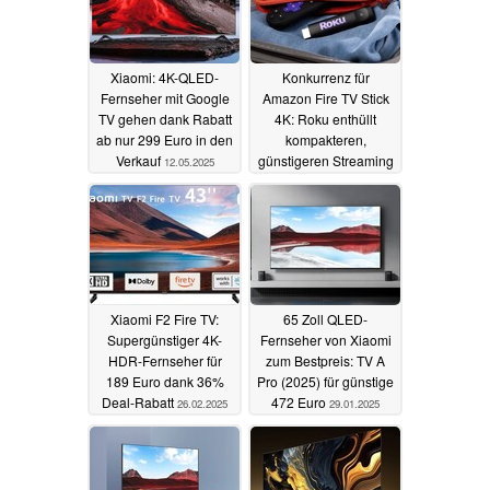
Xiaomi: 4K-QLED-
Konkurrenz für
Fernseher mit Google
Amazon Fire TV Stick
TV gehen dank Rabatt
4K: Roku enthüllt
ab nur 299 Euro in den
kompakteren,
Verkauf
günstigeren Streaming
12.05.2025
Stick (Plus)
23.04.2025
Xiaomi F2 Fire TV:
65 Zoll QLED-
Supergünstiger 4K-
Fernseher von Xiaomi
HDR-Fernseher für
zum Bestpreis: TV A
189 Euro dank 36%
Pro (2025) für günstige
Deal-Rabatt
472 Euro
26.02.2025
29.01.2025