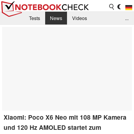
Tests
News
Videos
...
Benchmarks & Tech
Externe Tests
Kaufberatung
Deals
Suche
Jobs
Forum
Xiaomi: Poco X6 Neo mit 108 MP Kamera
und 120 Hz AMOLED startet zum