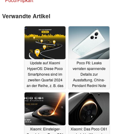
Poco/Flipkart
Verwandte Artikel
Update auf Xiaomi
Poco F6: Leaks
HyperOS: Diese Poco
verraten spannende
Smartphones sind im
Details zur
zweiten Quartal 2024
Ausstattung, China-
an der Reihe, z. B. das
Pendant Redmi Note
Poco F4
13 Turbo zeigt sich
03.04.2024
vorab
27.03.2024
Xiaomi: Einsteiger-
Xiaomi: Das Poco C61