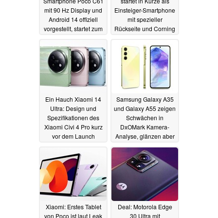
Smartphone Poco C61
startet in Kürze als
mit 90 Hz Display und
Einsteiger-Smartphone
Android 14 offiziell
mit spezieller
vorgestellt, startet zum
Rückseite und Corning
kleinen Preis
Gorilla Glass 3
26.03.2024
23.03.2024
Ein Hauch Xiaomi 14
Samsung Galaxy A35
Ultra: Design und
und Galaxy A55 zeigen
Spezifikationen des
Schwächen in
Xiaomi Civi 4 Pro kurz
DxOMark Kamera-
vor dem Launch
Analyse, glänzen aber
enthüllt
im Display-Test
19.03.2024
18.03.2024
Xiaomi: Erstes Tablet
Deal: Motorola Edge
von Poco ist laut Leak
30 Ultra mit