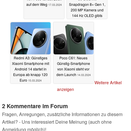
auf dem Weg
Snapdragon 8+ Gen 1,
17.03.2024
200 MP Kamera und
144 Hz OLED gibts
jetzt für nur 429 Euro
15.03.2024
Redmi A3: Günstiges
Poco C61: Neues
Xiaomi Smartphone mit
Günstig-Smartphone
Android 14 startet in
von Xiaomi steht vor
Europa ab knapp 120
dem Launch
14.03.2024
Euro
15.03.2024
Weitere Artikel
anzeigen
2 Kommentare im Forum
Fragen, Anregungen, zusätzliche Informationen zu diesem
Artikel? - Uns interessiert Deine Meinung (auch ohne
Anmeldung möglich)!