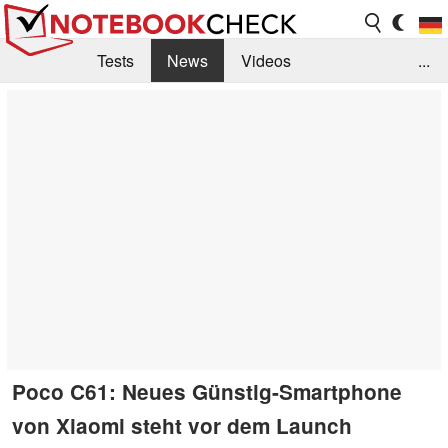
Tests
News
Videos
...
Benchmarks & Tech
Externe Tests
Kaufberatung
Deals
Suche
Jobs
Forum
Poco C61: Neues Günstig-Smartphone
von Xiaomi steht vor dem Launch