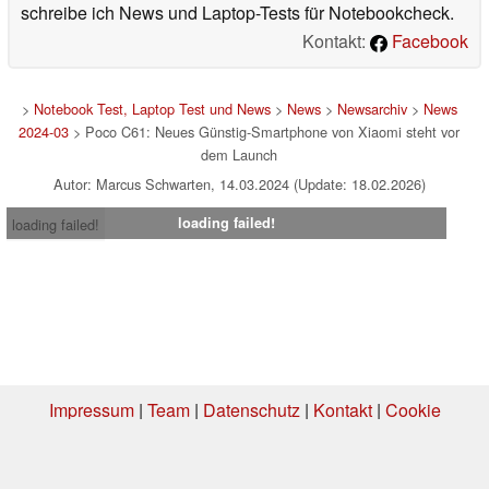
schreibe ich News und Laptop-Tests für Notebookcheck.
Kontakt:
Facebook
>
Notebook Test, Laptop Test und News
>
News
>
Newsarchiv
>
News
2024-03
> Poco C61: Neues Günstig-Smartphone von Xiaomi steht vor
dem Launch
Autor: Marcus Schwarten, 14.03.2024 (Update: 18.02.2026)
loading failed!
loading failed!
Impressum
|
Team
|
Datenschutz
|
Kontakt
|
Cookie
Einstellungen
| 05.08.2026 21:42
* Beim Kauf über einen Affiliate-Link kann Notebookcheck eine Vergütung
erhalten. Vielen Dank für Ihre Unterstützung!.