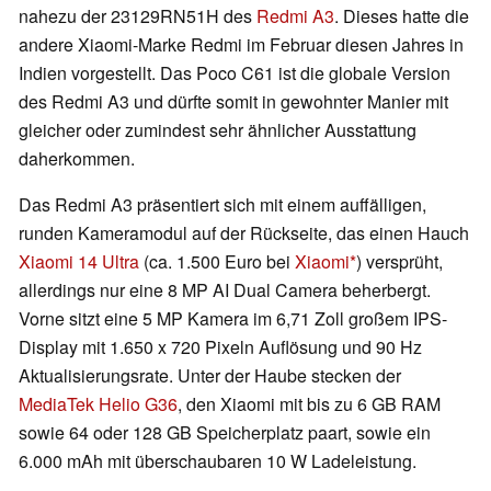
nahezu der 23129RN51H des
Redmi A3
. Dieses hatte die
andere Xiaomi-Marke Redmi im Februar diesen Jahres in
Indien vorgestellt. Das Poco C61 ist die globale Version
des Redmi A3 und dürfte somit in gewohnter Manier mit
gleicher oder zumindest sehr ähnlicher Ausstattung
daherkommen.
Das Redmi A3 präsentiert sich mit einem auffälligen,
runden Kameramodul auf der Rückseite, das einen Hauch
Xiaomi 14 Ultra
(ca. 1.500 Euro bei
Xiaomi
) versprüht,
allerdings nur eine 8 MP AI Dual Camera beherbergt.
Vorne sitzt eine 5 MP Kamera im 6,71 Zoll großem IPS-
Display mit 1.650 x 720 Pixeln Auflösung und 90 Hz
Aktualisierungsrate. Unter der Haube stecken der
MediaTek Helio G36
, den Xiaomi mit bis zu 6 GB RAM
sowie 64 oder 128 GB Speicherplatz paart, sowie ein
6.000 mAh mit überschaubaren 10 W Ladeleistung.