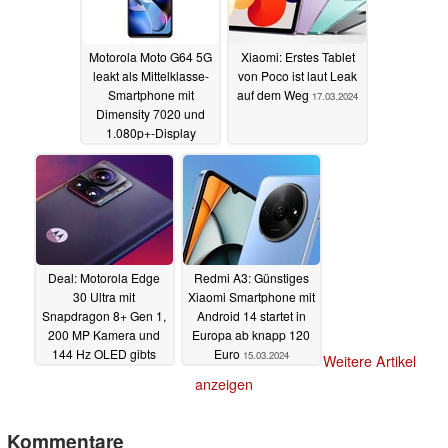
Motorola Moto G64 5G
Xiaomi: Erstes Tablet
leakt als Mittelklasse-
von Poco ist laut Leak
Smartphone mit
auf dem Weg
17.03.2024
Dimensity 7020 und
1.080p+-Display
18.03.2024
Deal: Motorola Edge
Redmi A3: Günstiges
30 Ultra mit
Xiaomi Smartphone mit
Snapdragon 8+ Gen 1,
Android 14 startet in
200 MP Kamera und
Europa ab knapp 120
144 Hz OLED gibts
Euro
15.03.2024
Weitere Artikel
jetzt für nur 429 Euro
anzeigen
15.03.2024
Kommentare