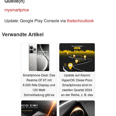
Quelle(n)
mysmartprice
Update: Google Play Console via
thetechoutlook
Verwandte Artikel
Smartphone-Deal: Das
Update auf Xiaomi
Realme GT 6T mit
HyperOS: Diese Poco
6.000-Nits-Display und
Smartphones sind im
120 Watt-
zweiten Quartal 2024
Schnellladung gibt es
an der Reihe, z. B. das
aktuell sehr günstig
Poco F4
03.04.2024
20.12.2024