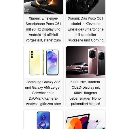
Xiaomi: Einsteiger-
Xiaomi: Das Poco C61
Smartphone Poco C61
startet in Kürze als
mit 90 Hz Display und
Einsteiger-Smartphone
Android 14 offiziell
mit spezieller
vorgestellt, startet zum
Rückseite und Corning
kleinen Preis
Gorilla Glass 3
26.03.2024
23.03.2024
Samsung Galaxy A35
5.000 Nits Tandem-
und Galaxy A55 zeigen
OLED-Display mit
Schwächen in
600% längerer
DxOMark Kamera-
Lebensdauer: Honor
Analyse, glänzen aber
präsentiert Magic6
im Display-Test
RSR Porsche Design
18.03.2024
18.03.2024