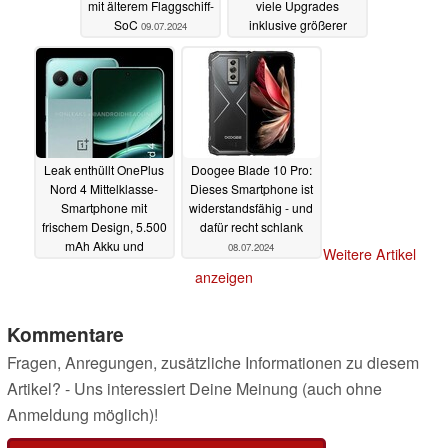
mit älterem Flaggschiff-
viele Upgrades
SoC
inklusive größerer
09.07.2024
Akkus
08.07.2024
Leak enthüllt OnePlus
Doogee Blade 10 Pro:
Nord 4 Mittelklasse-
Dieses Smartphone ist
Smartphone mit
widerstandsfähig - und
frischem Design, 5.500
dafür recht schlank
mAh Akku und
08.07.2024
Weitere Artikel
Snapdragon 7+ Gen 3
anzeigen
08.07.2024
Kommentare
Fragen, Anregungen, zusätzliche Informationen zu diesem
Artikel? - Uns interessiert Deine Meinung (auch ohne
Anmeldung möglich)!