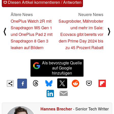
Diesen Artikel kommentieren / Antworten
Ältere News
Neuere News
OnePlus Watch 2R mit
Saugroboter, Mähroboter
Snapdragon W5 Gen 1
und mehr im Sale:
⟨
⟩
und OnePlus Pad 2 mit
Ecovacs gibt bereits vor
Snapdragon 8 Gen 3
dem Prime Day 2024 bis
leaken auf Bildern
zu 45 Prozent Rabatt
Als bevorzugte Quelle
auf Google
hinzufügen
Hannes Brecher
- Senior Tech Writer