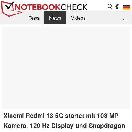
Tests
News
Videos
...
Benchmarks & Tech
Externe Tests
Kaufberatung
Deals
Suche
Jobs
Forum
Xiaomi Redmi 13 5G startet mit 108 MP
Kamera, 120 Hz Display und Snapdragon