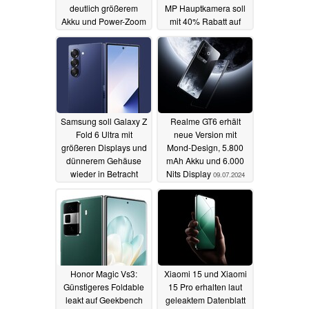
deutlich größerem
MP Hauptkamera soll
Akku und Power-Zoom
mit 40% Rabatt auf
Kickstarter starten
10.07.2024
10.07.2024
Samsung soll Galaxy Z
Realme GT6 erhält
Fold 6 Ultra mit
neue Version mit
größeren Displays und
Mond-Design, 5.800
dünnerem Gehäuse
mAh Akku und 6.000
wieder in Betracht
Nits Display
09.07.2024
ziehen
09.07.2024
Honor Magic Vs3:
Xiaomi 15 und Xiaomi
Günstigeres Foldable
15 Pro erhalten laut
leakt auf Geekbench
geleaktem Datenblatt