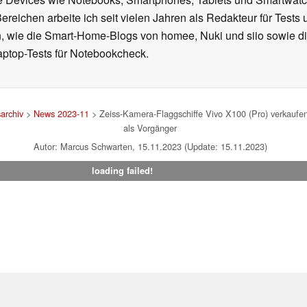
reichen arbeite ich seit vielen Jahren als Redakteur für Tests 
 wie die Smart-Home-Blogs von homee, Nuki und siio sowie di
aptop-Tests für Notebookcheck.
archiv
>
News 2023-11
> Zeiss-Kamera-Flaggschiffe Vivo X100 (Pro) verkaufen
als Vorgänger
Autor: Marcus Schwarten, 15.11.2023 (Update: 15.11.2023)
loading failed!
um
|
Team
|
Datenschutz
|
Kontakt
|
Cookie Einstellungen
| 09.08
en Affiliate-Link kann Notebookcheck eine Vergütung erhalten. Vielen Dank für