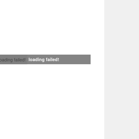
loading failed!
loading failed!