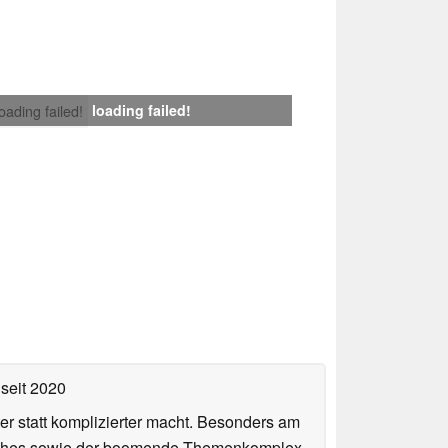
loading failed!
loading failed!
seit 2020
er statt komplizierter macht. Besonders am
atches sowie der boomende Themenkomplex