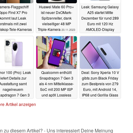
amera-Flaggschiff
Huawei Mate 60 Pro+
Leak: Samsung Galaxy
Oppo Find X7 Pro
ist neuer DxOMark-
A25 startet Mitte
kommt laut Leak
Spitzenreiter, dank
Dezember für rund 289
erstmals mit zwei
vielseitiger 48 MP
Euro mit 120 Hz
iskop-Tele-Kameras
Triple-Kamera
AMOLED-Display
20.11.2023
owie 1 Zoll Sensor
20.11.2023
20.11.2023
or 100 (Pro): Leak
Qualcomm enthüllt
Deal: Sony Xperia 10 V
liefert Details zur
Snapdragon 7 Gen 3
gibts zum Black Friday
Ausstattung samt
als 4 nm Mittelklasse-
zum Bestpreis von 279
nagelneuem
SoC mit 200 MP ISP
Euro, mit Android 14,
apdragon 7 Gen 3
und aptX Lossless
IP68 und Gorilla Glass
Victus
17.11.2023
17.11.2023
17.11.2023
re Artikel anzeigen
n zu diesem Artikel? - Uns interessiert Deine Meinung