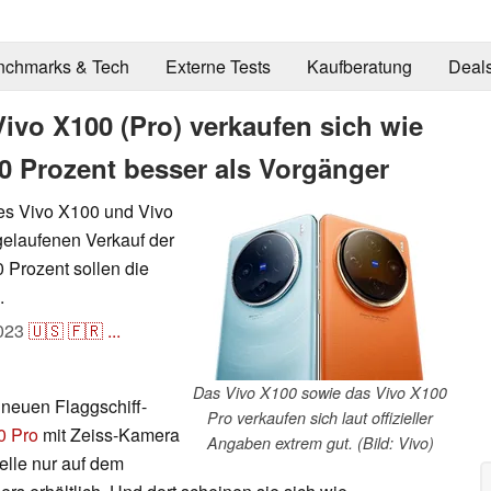
nchmarks & Tech
Externe Tests
Kaufberatung
Deal
ivo X100 (Pro) verkaufen sich wie
0 Prozent besser als Vorgänger
des Vivo X100 und Vivo
elaufenen Verkauf der
Prozent sollen die
.
023
🇺🇸
🇫🇷
...
Das Vivo X100 sowie das Vivo X100
 neuen Flaggschiff-
Pro verkaufen sich laut offizieller
0 Pro
mit Zeiss-Kamera
Angaben extrem gut. (Bild: Vivo)
elle nur auf dem