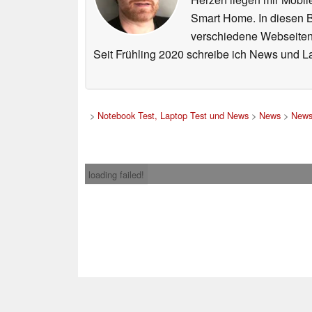
Smart Home. In diesen Be
verschiedene Webseiten,
Seit Frühling 2020 schreibe ich News und L
>
Notebook Test, Laptop Test und News
>
News
>
News
loading failed!
Impress
* Beim Kauf über ein