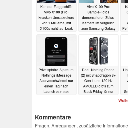
Kamera-Flaggschiffe
Vivo X100 Pro:
K
Vivo X100 (Pro)
Sample-Fotos
knacken Umsatzrekord
demonstrieren Zeiss-
von 1 Milliarde, mit
Kamera im Vergleich
X100s naht laut Leak
zum Samsung Galaxy
Per
ein weiteres Modell
S23 Ultra
s
21.11.2023
23.11.2023
Privatsphäre-Alptraum:
Deal: Nothing Phone
Hon
Nothings iMessage
(2) mit Snapdragon 8+
App verschwindet nur
Gen 1 und 120 Hz
einen Tag nach
AMOLED gibts zum
Launch
Black Friday für nur
Sn
20.11.2023
549 Euro
17.11.2023
Weite
Kommentare
Fragen, Anregungen, zusätzliche Informatione