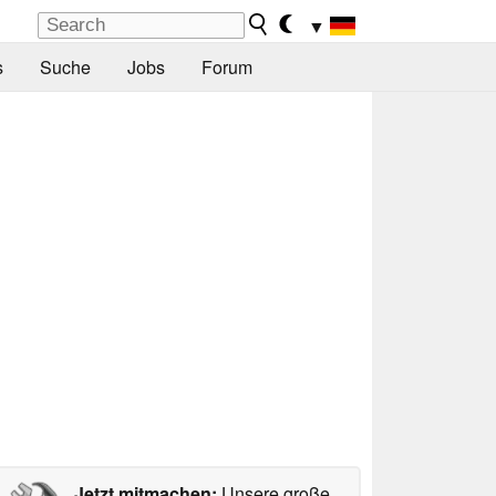
▼
s
Suche
Jobs
Forum
Jetzt mitmachen:
Unsere große