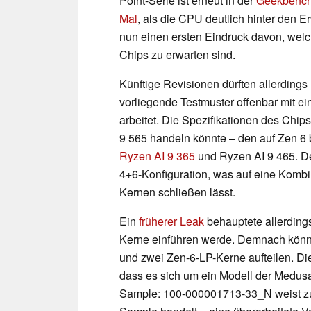
Point-Serie ist erneut in der
Geekbenc
Mal
, als die CPU deutlich hinter den E
nun einen ersten Eindruck davon, wel
Chips zu erwarten sind.
Künftige Revisionen dürften allerdings
vorliegende Testmuster offenbar mit e
arbeitet. Die Spezifikationen des Chip
9 565 handeln könnte – den auf Zen 6 
Ryzen AI 9 365
und Ryzen AI 9 465. D
4+6-Konfiguration, was auf eine Kombi
Kernen schließen lässt.
Ein
früherer Leak
behauptete allerding
Kerne einführen werde. Demnach könnte 
und zwei Zen-6-LP-Kerne aufteilen. D
dass es sich um ein Modell der Medus
Sample: 100-000001713-33_N weist zud