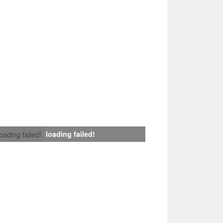
loading failed!
loading failed!