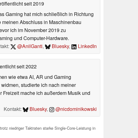
öffentlicht
seit 2019
das Gaming hat mich schließlich in Richtung
abe meinen Abschluss in Maschinenbau
 bevor ich im November 2019 zu
Gaming und Computer-Hardware.
takt:
@AnilGanti
,
Bluesky
,
LinkedIn
entlicht
seit 2022
hemen wie etwa AI, AR und Gaming
 widmen, studierte ich nach meiner
er Freizeit mache ich außerdem Musik und
Kontakt:
Bluesky
,
@nicdominikowski
otz niedriger Taktraten starke Single-Core-Leistung in