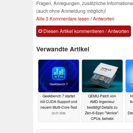
Fragen, Anregungen, zusätzliche Informatione
(auch ohne Anmeldung möglich)!
Alle 3 Kommentare lesen
/
Antworten
Diesen Artikel kommentieren / Antworten
Verwandte Artikel
Geekbench 7 startet
QEMU-Patch von
H
mit CUDA-Support und
AMD-Ingenieur
6
neuem Multi-Core-Test
bestätigt Details zu
Zen-6-Epyc-"Venice"-
Deu
23.07.2026
CPUs, behebt
langjährige
Sicherheitslücke