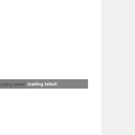
loading failed!
loading failed!