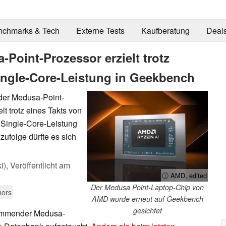
nchmarks & Tech
Externe Tests
Kaufberatung
Deal
Point-Prozessor erzielt trotz
Single-Core-Leistung in Geekbench
er Medusa-Point-
lt trotz eines Takts von
 Single-Core-Leistung
zufolge dürfte es sich
i),
Veröffentlicht am
ⓘ AMD, edited
Der Medusa Point-Laptop-Chip von
mors
AMD wurde erneut auf Geekbench
gesichtet
ommender Medusa-