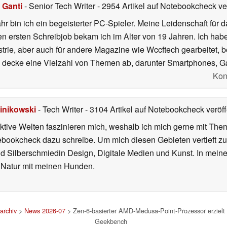
 Ganti
- Senior Tech Writer
- 2954 Artikel auf Notebookcheck ver
r bin ich ein begeisterter PC-Spieler. Meine Leidenschaft für 
en ersten Schreibjob bekam ich im Alter von 19 Jahren. Ich h
strie, aber auch für andere Magazine wie Wccftech gearbeitet,
 decke eine Vielzahl von Themen ab, darunter Smartphones, 
Kon
inikowski
- Tech Writer
- 3104 Artikel auf Notebookcheck veröff
iktive Welten faszinieren mich, weshalb ich mich gerne mit T
ebookcheck dazu schreibe. Um mich diesen Gebieten vertieft zu
nd Silberschmiedin Design, Digitale Medien und Kunst. In mein
er Natur mit meinen Hunden.
archiv
>
News 2026-07
> Zen-6-basierter AMD-Medusa-Point-Prozessor erzielt tr
Geekbench