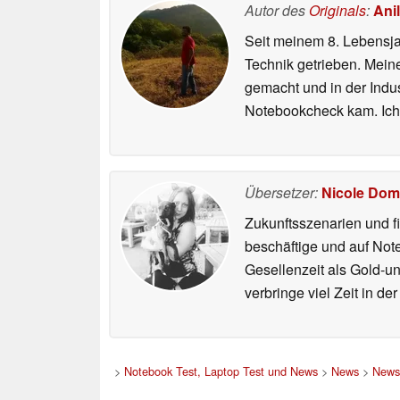
Autor des
Originals
:
Anil
16.07.2026
Seit meinem 8. Lebensjah
Technik getrieben. Mein
gemacht und in der Indu
Notebookcheck kam. Ich
Übersetzer:
Nicole Dom
Zukunftsszenarien und f
beschäftige und auf Not
Gesellenzeit als Gold-u
verbringe viel Zeit in d
>
Notebook Test, Laptop Test und News
>
News
>
News