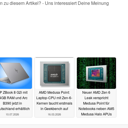
n zu diesem Artikel? - Uns interessiert Deine Meinung
P ZBook 8 G2i mit
AMD Medusa Point:
Neuer AMD Zen 6
4GB RAM und Arc
Laptop-CPU mit Zen-6-
Leak verspricht
B390 jetzt in
Kernen taucht erstmals
Medusa Point für
tschland erhältlich
in Geekbench auf
Notebooks neben AM5
Medusa Halo APUs
10.07.2026
16.03.2026
03.07.2024