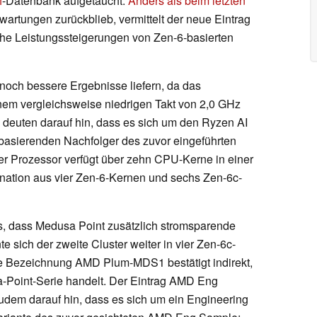
h
-Datenbank aufgetaucht.
Anders als beim letzten
rwartungen zurückblieb, vermittelt der neue Eintrag
che Leistungssteigerungen von Zen-6-basierten
 noch bessere Ergebnisse liefern, da das
inem vergleichsweise niedrigen Takt von 2,0 GHz
s deuten darauf hin, dass es sich um den Ryzen AI
basierenden Nachfolger des zuvor eingeführten
er Prozessor verfügt über zehn CPU-Kerne in einer
nation aus vier Zen-6-Kernen und sechs Zen-6c-
s, dass Medusa Point zusätzlich stromsparende
sich der zweite Cluster weiter in vier Zen-6c-
ie Bezeichnung AMD Plum-MDS1 bestätigt indirekt,
a-Point-Serie handelt. Der Eintrag AMD Eng
em darauf hin, dass es sich um ein Engineering