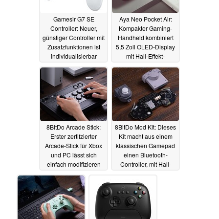
Gamesir G7 SE
Aya Neo Pocket Air:
Controller: Neuer,
Kompakter Gaming-
günstiger Controller mit
Handheld kombiniert
Zusatzfunktionen ist
5,5 Zoll OLED-Display
individualisierbar
mit Hall-Effekt-
Joysticks
19.07.2023
05.07.2023
8BitDo Arcade Stick:
8BitDo Mod Kit: Dieses
Erster zertifzierter
Kit macht aus einem
Arcade-Stick für Xbox
klassischen Gamepad
und PC lässt sich
einen Bluetooth-
einfach modifizieren
Controller, mit Hall-
Joystick
04.06.2023
03.06.2023