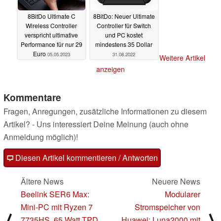
8BitDo Ultimate C
8BitDo: Neuer Ultimate
Wireless Controller
Controller für Switch
verspricht ultimative
und PC kostet
Performance für nur 29
mindestens 35 Dollar
Euro
05.05.2023
31.08.2022
Weitere Artikel
anzeigen
Kommentare
Fragen, Anregungen, zusätzliche Informationen zu diesem
Artikel? - Uns interessiert Deine Meinung (auch ohne
Anmeldung möglich)!
Diesen Artikel kommentieren / Antworten
Ältere News
Neuere News
Beelink SER6 Max:
Modularer
Mini-PC mit Ryzen 7
Stromspeicher von
⟨
⟩
7735HS, 65 Watt TPD,
Huawei: Luna2000 mit