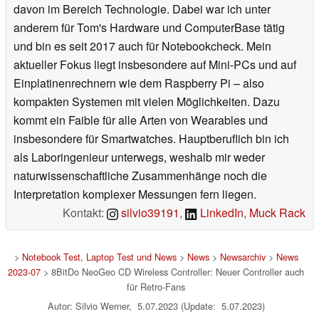
davon im Bereich Technologie. Dabei war ich unter
anderem für Tom's Hardware und ComputerBase tätig
und bin es seit 2017 auch für Notebookcheck. Mein
aktueller Fokus liegt insbesondere auf Mini-PCs und auf
Einplatinenrechnern wie dem Raspberry Pi – also
kompakten Systemen mit vielen Möglichkeiten. Dazu
kommt ein Faible für alle Arten von Wearables und
insbesondere für Smartwatches. Hauptberuflich bin ich
als Laboringenieur unterwegs, weshalb mir weder
naturwissenschaftliche Zusammenhänge noch die
Interpretation komplexer Messungen fern liegen.
Kontakt:
silvio39191
,
LinkedIn
,
Muck Rack
>
Notebook Test, Laptop Test und News
>
News
>
Newsarchiv
>
News
2023-07
> 8BitDo NeoGeo CD Wireless Controller: Neuer Controller auch
für Retro-Fans
Autor: Silvio Werner, 5.07.2023 (Update: 5.07.2023)