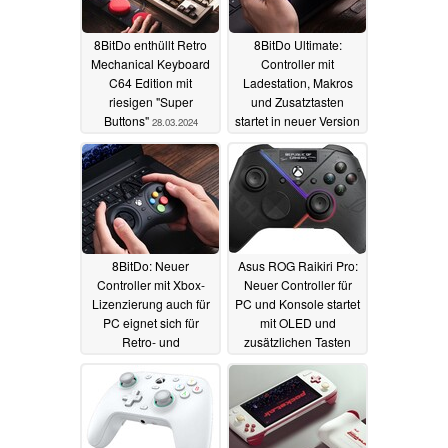
8BitDo enthüllt Retro
8BitDo Ultimate:
Mechanical Keyboard
Controller mit
C64 Edition mit
Ladestation, Makros
riesigen "Super
und Zusatztasten
Buttons"
startet in neuer Version
28.03.2024
und ist an vielen
Plattformen nutzbar
18.01.2024
8BitDo: Neuer
Asus ROG Raikiri Pro:
Controller mit Xbox-
Neuer Controller für
Lizenzierung auch für
PC und Konsole startet
PC eignet sich für
mit OLED und
Retro- und
zusätzlichen Tasten
Kampfspiele
05.12.2023
03.08.2023