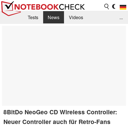
Tests
News
Videos
...
Benchmarks & Tech
Externe Tests
Kaufberatung
Deals
Suche
Jobs
Forum
8BitDo NeoGeo CD Wireless Controller:
Neuer Controller auch für Retro-Fans