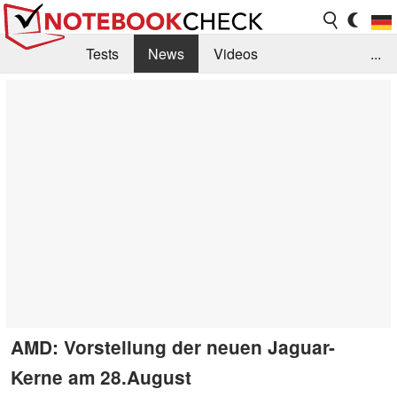
Tests
News
Videos
...
Benchmarks & Tech
Externe Tests
Kaufberatung
Deals
Suche
Jobs
Forum
AMD: Vorstellung der neuen Jaguar-
Kerne am 28.August