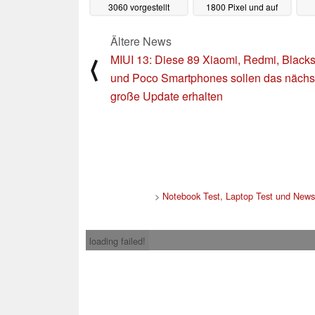
3060 vorgestellt
1800 Pixel und auf
AMD Ryzen 5000H
11.05.2021
05.05.2021
Ältere News
MIUI 13: Diese 89 Xiaomi, Redmi, Black
⟨
und Poco Smartphones sollen das nächs
große Update erhalten
>
Notebook Test, Laptop Test und News
loading failed!