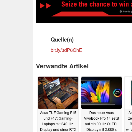
Quelle(n)
bit.ly/3dP6GhE
Verwandte Artikel
Asus TUF Gaming F15
Das neue Asus
As
und F17: Gaming-
VivoBook Pro 14 setzt
ze
Laptops mit 240-Hz-
auf ein 90 Hz OLED-
R
Display und einer RTX
Display mit 2.880 x
wir