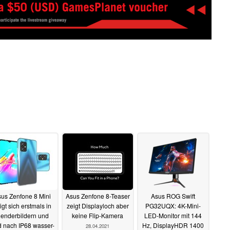
us Zenfone 8 Mini
Asus Zenfone 8-Teaser
Asus ROG Swift
igt sich erstmals in
zeigt Displayloch aber
PG32UQX: 4K-Mini-
enderbildern und
keine Flip-Kamera
LED-Monitor mit 144
d nach IP68 wasser-
Hz, DisplayHDR 1400
28.04.2021