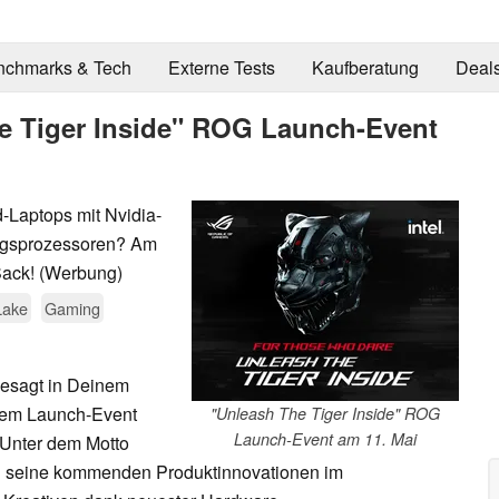
nchmarks & Tech
Externe Tests
Kaufberatung
Deal
e Tiger Inside" ROG Launch-Event
-Laptops mit Nvidia-
ungsprozessoren? Am
Sack! (Werbung)
Lake
Gaming
 gesagt in Deinem
sem Launch-Event
"Unleash The Tiger Inside" ROG
Launch-Event am 11. Mai
 Unter dem Motto
US seine kommenden Produktinnovationen im