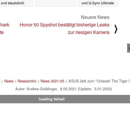
und staubdicht
und G-Sync Ultimate
naht zum
03.05.2021
wahnsinnigen Preis
Neuere News
19.04.2021
shark
Honor 50 Spyshot bestätigt bisherige Leaks
⟩
te
zur riesigen Kamera
>
News
>
Newsarchiv
>
News 2021-05
> ASUS lädt zum "Unleash The Tiger 
Autor: Andrea Grüblinger, 8.05.2021 (Update: 3.01.2023)
loading failed!