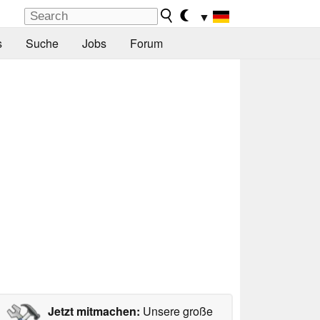
▼
s
Suche
Jobs
Forum
Jetzt mitmachen:
Unsere große