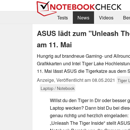
Tests
News
Videos
Be
ASUS lädt zum "Unleash Th
am 11. Mai
Hungrig auf brandneue Gaming- und Allround
Grafikkarten und Intel Tiger Lake Hochleist
11. Mai lässt ASUS die Tigerkatze aus dem 
Anzeige
,
Veröffentlicht am
08.05.2021
Tiger 
Laptop / Notebook
Willst du den Tiger in Dir oder besser
Laptop wecken? Dann bist Du bei die
genau richtig und herzlich eingeladen:
„Unleash The Tiger Inside" stellt AS