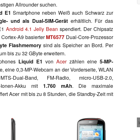
ünstigen Allrounder suchen.
d E1
Smartphone neben Weiß auch Schwarz zur
gle- und als Dual-SIM-Gerät
erhältlich. Für das
 E1
Android 4.1 Jelly Bean
spendiert. Der Chipsatz
 Cortex-A9 basierter
MT6577
Dual-Core-Prozessor
yte Flashmemory
sind als Speicher an Bord. Per
um bis zu 32 GByte erweitern.
rtphones
Liquid E1
von
Acer
zählen eine
5-MP-
te, eine 0,3-MP-Webcam an der Vorderseite, WLAN
MTS-Dual-Band, FM-Radio, micro-USB-2.0,
m-Ionen-Akku mit
1.760 mAh
. Die maximale
fert Acer mit bis zu 8 Stunden, die Standby-Zeit mit