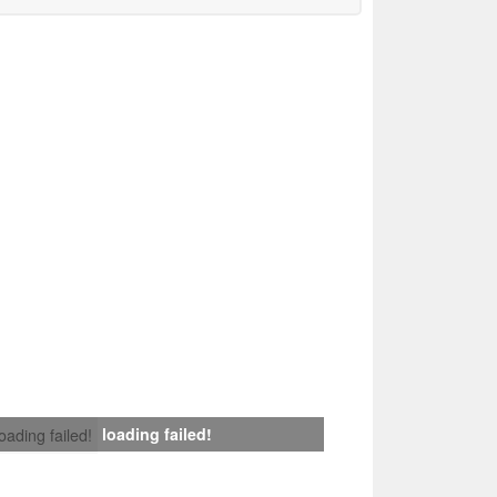
loading failed!
loading failed!