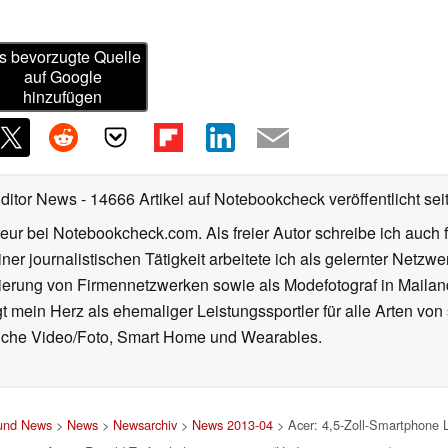
s bevorzugte Quelle
auf Google
hinzufügen
Editor News
- 14666 Artikel auf Notebookcheck veröffentlicht
sei
eur bei Notebookcheck.com. Als freier Autor schreibe ich auch 
ner journalistischen Tätigkeit arbeitete ich als gelernter Netzw
ierung von Firmennetzwerken sowie als Modefotograf in Mailan
 mein Herz als ehemaliger Leistungssportler für alle Arten von
reiche Video/Foto, Smart Home und Wearables.
 und News
>
News
>
Newsarchiv
>
News 2013-04
> Acer: 4,5-Zoll-Smartphone L