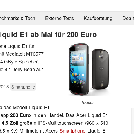
nchmarks & Tech
Externe Tests
Kaufberatung
Deal
iquid E1 ab Mai für 200 Euro
ne Liquid E1 für
mit Mediatek MT6577
4 GByte Speicher,
id 4.1 Jelly Bean auf
2013
Smartphone
Teaser
nd das Modell
Liquid E1
knapp
200 Euro
in den Handel. Das Acer Liquid E1
t
4,5 Zoll
großem IPS-Multitouchscreen (960 x 540
5 x 9,9 Millimetern. Acers
Smartphone
Liquid E1