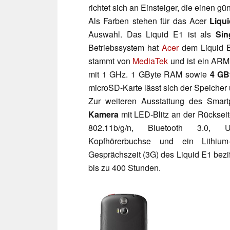
richtet sich an Einsteiger, die einen g
Als Farben stehen für das Acer
Liqui
Auswahl. Das Liquid E1 ist als
Sin
Betriebssystem hat
Acer
dem Liquid
stammt von
MediaTek
und ist ein ARM
mit 1 GHz. 1 GByte RAM sowie
4 GB
microSD-Karte lässt sich der Speicher 
Zur weiteren Ausstattung des Sma
Kamera
mit LED-Blitz an der Rücksei
802.11b/g/n, Bluetooth 3.0, U
Kopfhörerbuchse und ein Lithiu
Gesprächszeit (3G) des Liquid E1 bezif
bis zu 400 Stunden.