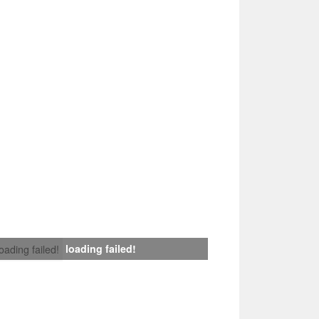
loading failed!
loading failed!