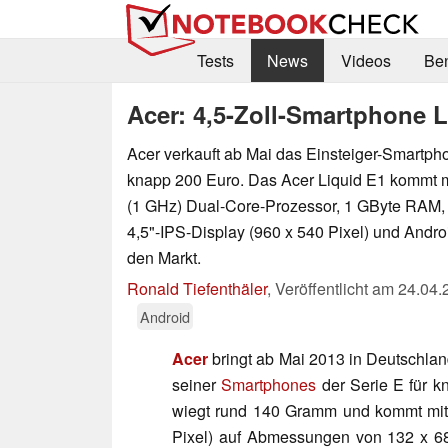
Tests
News
Videos
Be
Acer: 4,5-Zoll-Smartphone L
Acer verkauft ab Mai das Einsteiger-Smartpho
knapp 200 Euro. Das Acer Liquid E1 kommt 
(1 GHz) Dual-Core-Prozessor, 1 GByte RAM, 
4,5"-IPS-Display (960 x 540 Pixel) und Andro
den Markt.
Ronald Tiefenthäler
,
Veröffentlicht am
24.04.
Android
Acer
bringt ab Mai 2013 in Deutschla
seiner
Smartphones
der Serie E für 
wiegt rund 140 Gramm und kommt mi
Pixel) auf Abmessungen von 132 x 68,