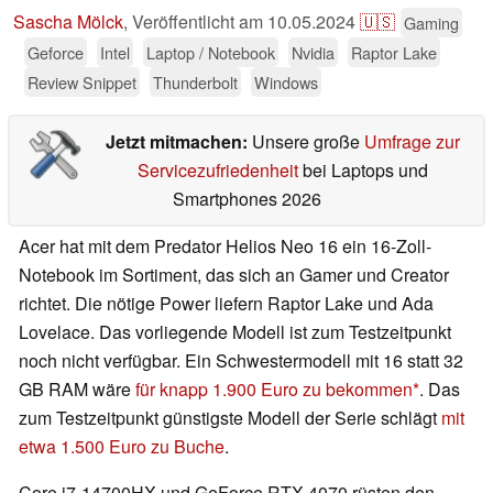
Sascha Mölck
,
Veröffentlicht am
10.05.2024
🇺🇸
Gaming
Geforce
Intel
Laptop / Notebook
Nvidia
Raptor Lake
Review Snippet
Thunderbolt
Windows
Jetzt mitmachen:
Unsere große
Umfrage zur
Servicezufriedenheit
bei Laptops und
Smartphones 2026
Acer hat mit dem Predator Helios Neo 16 ein 16-Zoll-
Notebook im Sortiment, das sich an Gamer und Creator
richtet. Die nötige Power liefern Raptor Lake und Ada
Lovelace. Das vorliegende Modell ist zum Testzeitpunkt
noch nicht verfügbar. Ein Schwestermodell mit 16 statt 32
GB RAM wäre
für knapp 1.900 Euro zu bekommen
. Das
zum Testzeitpunkt günstigste Modell der Serie schlägt
mit
etwa 1.500 Euro zu Buche
.
Core i7-14700HX und GeForce RTX 4070 rüsten den