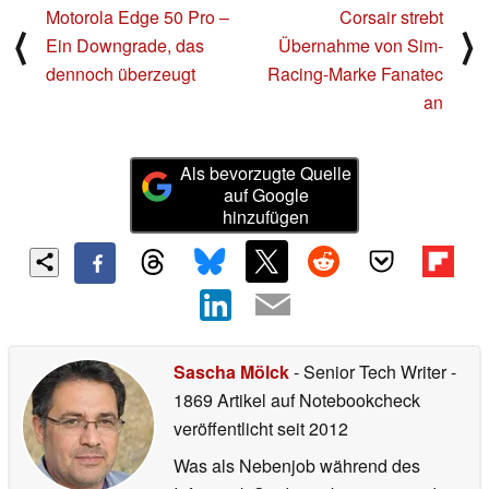
Motorola Edge 50 Pro –
Corsair strebt
⟨
⟩
Ein Downgrade, das
Übernahme von Sim-
dennoch überzeugt
Racing-Marke Fanatec
an
Als bevorzugte Quelle
auf Google
hinzufügen
Sascha Mölck
- Senior Tech Writer
-
1869 Artikel auf Notebookcheck
veröffentlicht
seit 2012
Was als Nebenjob während des