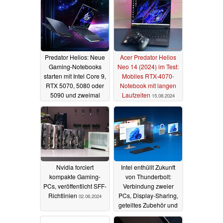
Predator Helios: Neue
Acer Predator Helios
Gaming-Notebooks
Neo 14 (2024) im Test:
starten mit Intel Core 9,
Mobiles RTX-4070-
RTX 5070, 5080 oder
Notebook mit langen
5090 und zweimal
Laufzeiten
15.08.2024
Thunderbolt 5
07.01.2025
Nvidia forciert
Intel enthüllt Zukunft
kompakte Gaming-
von Thunderbolt:
PCs, veröffentlicht SFF-
Verbindung zweier
Richtlinien
PCs, Display-Sharing,
02.06.2024
geteiltes Zubehör und
mehr
15.05.2024