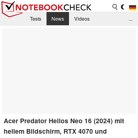
Tests
News
Videos
...
Benchmarks & Tech
Externe Tests
Kaufberatung
Deals
Suche
Jobs
Forum
Acer Predator Helios Neo 16 (2024) mit
hellem Bildschirm, RTX 4070 und