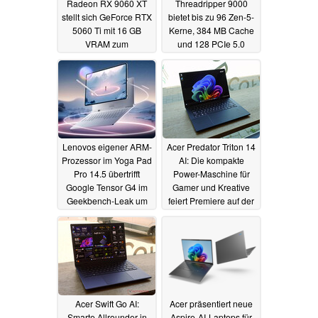
Radeon RX 9060 XT
Threadripper 9000
stellt sich GeForce RTX
bietet bis zu 96 Zen-5-
5060 Ti mit 16 GB
Kerne, 384 MB Cache
VRAM zum
und 128 PCIe 5.0
Mittelklasse-Preis
Lanes
21.05.2025
21.05.2025
Lenovos eigener ARM-
Acer Predator Triton 14
Prozessor im Yoga Pad
AI: Die kompakte
Pro 14.5 übertrifft
Power-Maschine für
Google Tensor G4 im
Gamer und Kreative
Geekbench-Leak um
feiert Premiere auf der
41%
Computex
20.05.2025
16.05.2025
Acer Swift Go AI:
Acer präsentiert neue
Smarte Allrounder in
Aspire-AI-Laptops für