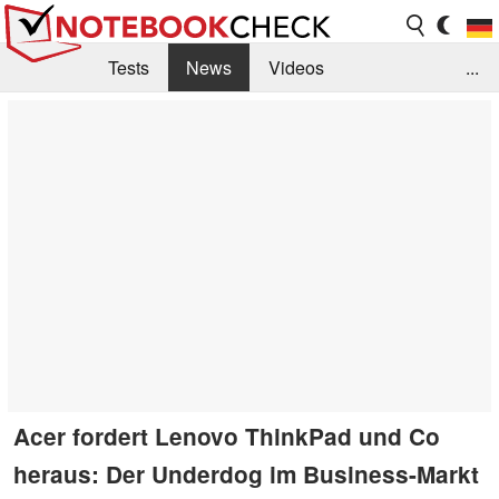
Tests
News
Videos
...
Benchmarks & Tech
Externe Tests
Kaufberatung
Deals
Suche
Jobs
Forum
Acer fordert Lenovo ThinkPad und Co
heraus: Der Underdog im Business-Markt