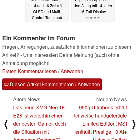
14 und 16 Zoll mit
den Alltag mit 14- oder
OLED und Multi-
16-Zoll-Display
Control-Touchpad
16.05.2025
16.05.2025
Ein Kommentar im Forum
Fragen, Anregungen, zusätzliche Informationen zu diesem
Artikel? - Uns interessiert Deine Meinung (auch ohne
Anmeldung möglich)!
Ersten Kommentar lesen
/
Antworten
Diesen Artikel kommentieren / Antworten
Ältere News
Neuere News
Das neue XMG Neo 16
990g Ultrabook erhält
E25 ist weiterhin einer
teilweise handgefertigte
⟨
⟩
der besten Gamer, doch
Limited Edition: MSI
die Situation mit
enthüllt Prestige 13 AI+
Advanced Optimus/G-
Ukiyo-e Edition