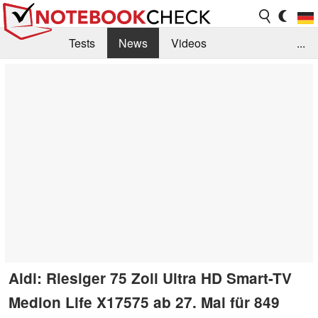
Tests
News
Videos
...
Benchmarks & Tech
Externe Tests
Kaufberatung
Deals
Suche
Jobs
Forum
Aldi: Riesiger 75 Zoll Ultra HD Smart-TV
Medion Life X17575 ab 27. Mai für 849