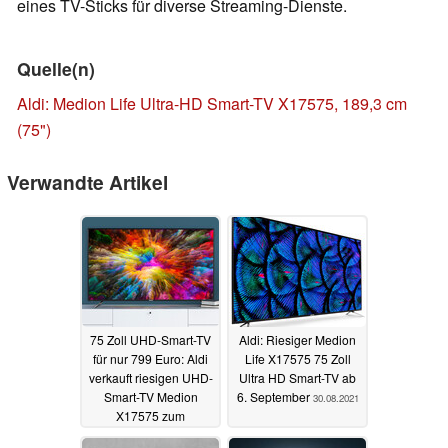
eines TV-Sticks für diverse Streaming-Dienste.
Quelle(n)
Aldi: Medion Life Ultra-HD Smart-TV X17575, 189,3 cm
(75")
Verwandte Artikel
75 Zoll UHD-Smart-TV
Aldi: Riesiger Medion
für nur 799 Euro: Aldi
Life X17575 75 Zoll
verkauft riesigen UHD-
Ultra HD Smart-TV ab
Smart-TV Medion
6. September
30.08.2021
X17575 zum
Spitzenpreis
01.11.2021