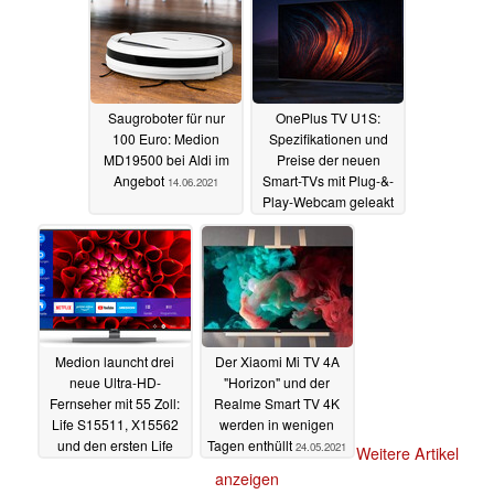
Saugroboter für nur
OnePlus TV U1S:
100 Euro: Medion
Spezifikationen und
MD19500 bei Aldi im
Preise der neuen
Angebot
Smart-TVs mit Plug-&-
14.06.2021
Play-Webcam geleakt
27.05.2021
Medion launcht drei
Der Xiaomi Mi TV 4A
neue Ultra-HD-
"Horizon" und der
Fernseher mit 55 Zoll:
Realme Smart TV 4K
Life S15511, X15562
werden in wenigen
und den ersten Life
Tagen enthüllt
24.05.2021
Weitere Artikel
Android-TV X15532
anzeigen
26.05.2021