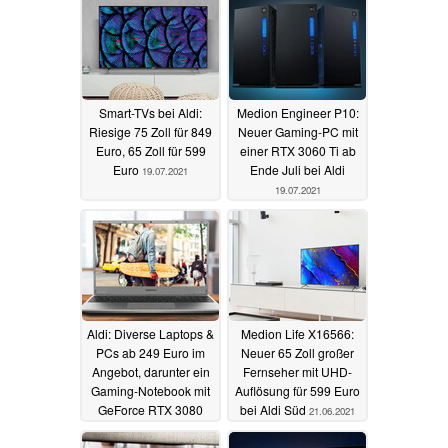
Smart-TVs bei Aldi:
Medion Engineer P10:
Riesige 75 Zoll für 849
Neuer Gaming-PC mit
Euro, 65 Zoll für 599
einer RTX 3060 Ti ab
Euro
Ende Juli bei Aldi
19.07.2021
19.07.2021
Aldi: Diverse Laptops &
Medion Life X16566:
PCs ab 249 Euro im
Neuer 65 Zoll großer
Angebot, darunter ein
Fernseher mit UHD-
Gaming-Notebook mit
Auflösung für 599 Euro
GeForce RTX 3080
bei Aldi Süd
21.06.2021
Laptop
19.07.2021