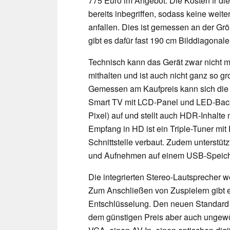
775 Euro im Angebot. Die Kosten fr die
bereits inbegriffen, sodass keine weit
anfallen. Dies ist gemessen an der Grö
gibt es dafür fast 190 cm Bilddiagonale
Technisch kann das Gerät zwar nicht mi
mithalten und ist auch nicht ganz so g
Gemessen am Kaufpreis kann sich die 
Smart TV mit LCD-Panel und LED-Backl
Pixel) auf und stellt auch HDR-Inhalt
Empfang in HD ist ein Triple-Tuner m
Schnittstelle verbaut. Zudem unterstüt
und Aufnehmen auf einem USB-Speic
Die integrierten Stereo-Lautsprecher w
Zum Anschließen von Zuspielern gibt 
Entschlüsselung. Den neuen Standard H
dem günstigen Preis aber auch ungewö