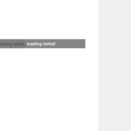
loading failed!
loading failed!