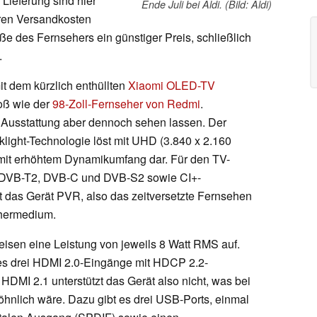
 Lieferung sind hier
Ende Juli bei Aldi. (Bild: Aldi)
eren Versandkosten
ße des Fernsehers ein günstiger Preis, schließlich
.
t dem kürzlich enthüllten
Xiaomi OLED-TV
roß wie der
98-Zoll-Fernseher von Redmi
.
Ausstattung aber dennoch sehen lassen. Der
ight-Technologie löst mit UHD (3.840 x 2.160
e mit erhöhtem Dynamikumfang dar. Für den TV-
it DVB-T2, DVB-C und DVB-S2 sowie CI+-
zt das Gerät PVR, also das zeitversetzte Fernsehen
hermedium.
eisen eine Leistung von jeweils 8 Watt RMS auf.
es drei HDMI 2.0-Eingänge mit HDCP 2.2-
DMI 2.1 unterstützt das Gerät also nicht, was bei
hnlich wäre. Dazu gibt es drei USB-Ports, einmal