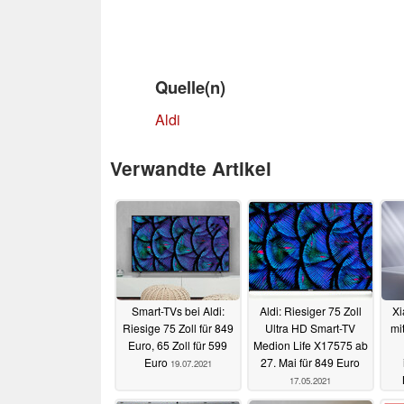
Quelle(n)
Aldi
Verwandte Artikel
Smart-TVs bei Aldi:
Aldi: Riesiger 75 Zoll
Xi
Riesige 75 Zoll für 849
Ultra HD Smart-TV
mi
Euro, 65 Zoll für 599
Medion Life X17575 ab
Euro
27. Mai für 849 Euro
19.07.2021
17.05.2021