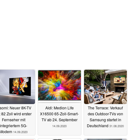
aomi: Neuer 8K-TV
Aldi: Medion Life
The Terrace: Verkauf
t 82 Zoll wird erster
X16500 65-Zoll-Smart-
des Outdoor-TVs von
Fernseher mit
TV ab 24. September
Samsung startet in
integriertem 5G-
Deutschland
14.09.2020
31.08.2020
Modem
14.09.2020