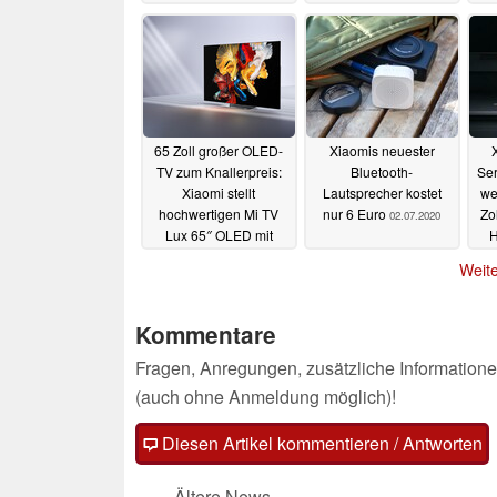
05.11.2020
65 Zoll großer OLED-
Xiaomis neuester
TV zum Knallerpreis:
Bluetooth-
Ser
Xiaomi stellt
Lautsprecher kostet
we
hochwertigen Mi TV
nur 6 Euro
Zo
02.07.2020
Lux 65″ OLED mit
H
HDMI 2.1 und Dolby
Weite
Vision offiziell vor
02.07.2020
Kommentare
Fragen, Anregungen, zusätzliche Informatione
(auch ohne Anmeldung möglich)!
Diesen Artikel kommentieren / Antworten
Ältere News