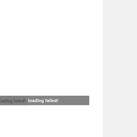
loading failed!
loading failed!