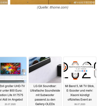
(Quelle: ithome.com)
Zoll großer UHD-TV
LG GX Soundbar:
Mi Band 5, Mi TV Stick,
ür unter 800 Euro:
Ultraflache Soundleiste
E-Scooter und mehr:
edion Life X17575
mit Subwoofer
Xiaomi kündigt
ei Aldi im Angebot
passend zu den
offizielles Event an
Gallery-OLEDs
20.07.2020
08.07.2020