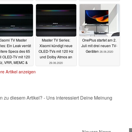
09.07.2020
Xiaomi TV Master
Master TV Series:
OnePlus startet am 2.
ies: Ein Leak verrät
Xiaomi kündigt neue
Juli mit drei neuen TV-
itere Specs des 65
OLED-TVs mit 120 Hz
Geräten
28.06.2020
ll OLED-TV mit 120
und Dolby Atmos an
z, VRR, MEMC &
29.06.2020
mehr
01.07.2020
re Artikel anzeigen
n zu diesem Artikel? - Uns interessiert Deine Meinung
Neuere News