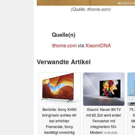
(Quelle: ithome.com)
Quelle(n)
ithome.com
via
XiaomiDNA
Verwandte Artikel
Berichte: Sony XH90
Xiaomi: Neuer 8K-TV
75 
bringt kein echtes 4K
mit 82 Zoll wird erster
f
bei erhöhter
Fernseher mit
M
Framerate, Sony
integriertem 5G-
b
bestätigt vorsichtig
Modem
14.09.2020