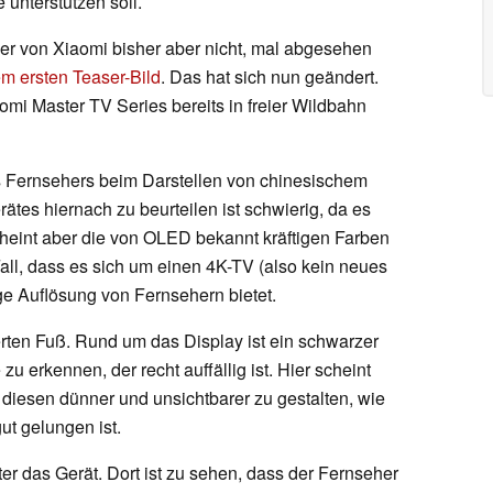
unterstützen soll.
r von Xiaomi bisher aber nicht, mal abgesehen
em ersten Teaser-Bild
. Das hat sich nun geändert.
mi Master TV Series bereits in freier Wildbahn
s Fernsehers beim Darstellen von chinesischem
ätes hiernach zu beurteilen ist schwierig, da es
heint aber die von OLED bekannt kräftigen Farben
Fall, dass es sich um einen 4K-TV (also kein neues
ge Auflösung von Fernsehern bietet.
ierten Fuß. Rund um das Display ist ein schwarzer
 erkennen, der recht auffällig ist. Hier scheint
diesen dünner und unsichtbarer zu gestalten, wie
ut gelungen ist.
ter das Gerät. Dort ist zu sehen, dass der Fernseher