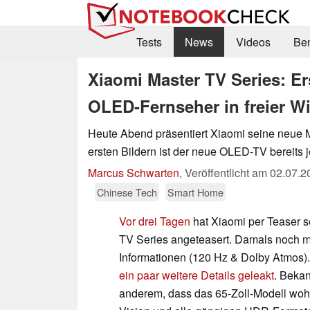
Tests
News
Videos
Be
Xiaomi Master TV Series: E
OLED-Fernseher in freier W
Heute Abend präsentiert Xiaomi seine neue M
ersten Bildern ist der neue OLED-TV bereits j
Marcus Schwarten
,
Veröffentlicht am
02.07.2
Chinese Tech
Smart Home
Vor drei Tagen
hat Xiaomi per Teaser s
TV Series angeteasert. Damals noch m
Informationen (120 Hz & Dolby Atmos)
ein paar weitere Details geleakt
. Bekan
anderem, dass das 65-Zoll-Modell woh