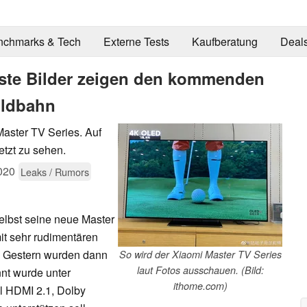
nchmarks & Tech
Externe Tests
Kaufberatung
Deal
rste Bilder zeigen den kommenden
ildbahn
aster TV Series. Auf
etzt zu sehen.
020
Leaks / Rumors
elbst seine neue Master
it sehr rudimentären
. Gestern wurden dann
So wird der Xiaomi Master TV Series
laut Fotos ausschauen. (Bild:
nt wurde unter
ithome.com)
l HDMI 2.1, Dolby