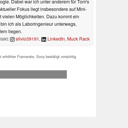
ologie. Dabei war ich unter anderem für Tom's
tueller Fokus liegt insbesondere auf Mini-
 vielen Möglichkeiten. Dazu kommt ein
 bin ich als Laboringenieur unterwegs,
ern liegen.
takt:
silvio39191
,
LinkedIn
,
Muck Rack
 erhöhter Framerate, Sony bestätigt vorsichtig
.2026 00:38