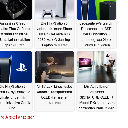
Assassin's Creed
Die PlayStation 5
Ladezeiten-Vergleich:
halla: Eine GeForce
verbraucht mehr Strom
Die schnellere SSD
X 3090 schafft bei
als ein GeForce RTX
der PlayStation 5
Ultra keine stabilen
2080 Max-Q Gaming-
unterliegt der Xbox
60 fps
Laptop
Series X in vielen
09.11.2020
09.11.2020
Titeln
09.11.2020
Die PlayStation 5
Mi TV Lux: Linus testet
LG: Aufrollbarer
erstützt systemweite
Xiaomis transparenten
Fernseher
Einstellungen für
OLED-Fernseher
SIGNATURE OLED R
ele, inklusive Grafik
(Model RX) kommt zum
25.10.2020
und
horrenden Preis in den
chwierigkeitsgrad
Handel
20.10.2020
re Artikel anzeigen
06.11.2020