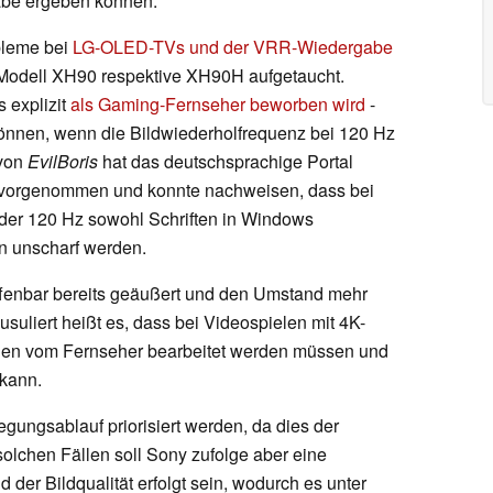
gabe ergeben können.
bleme bei
LG-OLED-TVs und der VRR-Wiedergabe
-Modell XH90 respektive XH90H aufgetaucht.
s explizit
als Gaming-Fernseher beworben wird
-
können, wenn die Bildwiederholfrequenz bei 120 Hz
 von
EvilBoris
hat das deutschsprachige Portal
 vorgenommen und konnte nachweisen, dass bei
oder 120 Hz sowohl Schriften in Windows
en unscharf werden.
ffenbar bereits geäußert und den Umstand mehr
suliert heißt es, dass bei Videospielen mit 4K-
en vom Fernseher bearbeitet werden müssen und
kann.
egungsablauf priorisiert werden, da dies der
olchen Fällen soll Sony zufolge aber eine
der Bildqualität erfolgt sein, wodurch es unter