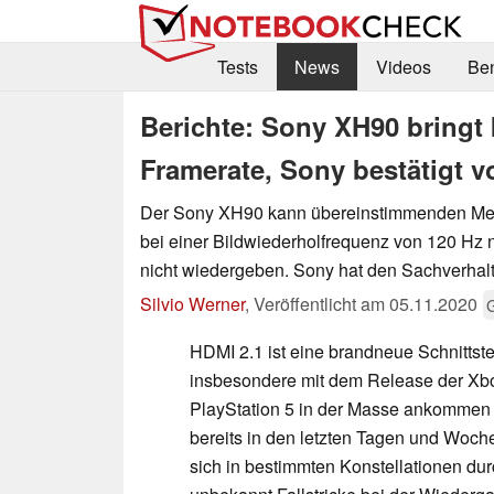
Tests
News
Videos
Be
Berichte: Sony XH90 bringt 
Framerate, Sony bestätigt v
Der Sony XH90 kann übereinstimmenden Med
bei einer Bildwiederholfrequenz von 120 Hz n
nicht wiedergeben. Sony hat den Sachverhalt 
Silvio Werner
,
Veröffentlicht am
05.11.2020
HDMI 2.1 ist eine brandneue Schnittst
insbesondere mit dem Release der Xb
PlayStation 5 in der Masse ankommen d
bereits in den letzten Tagen und Woch
sich in bestimmten Konstellationen du