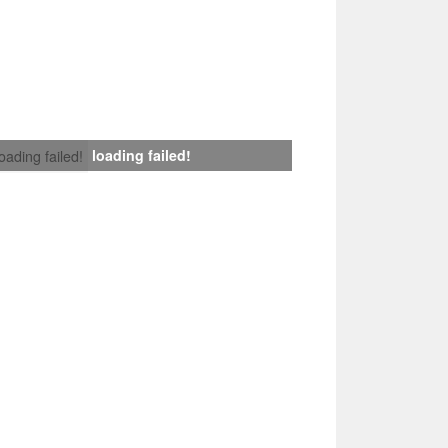
loading failed!
loading failed!