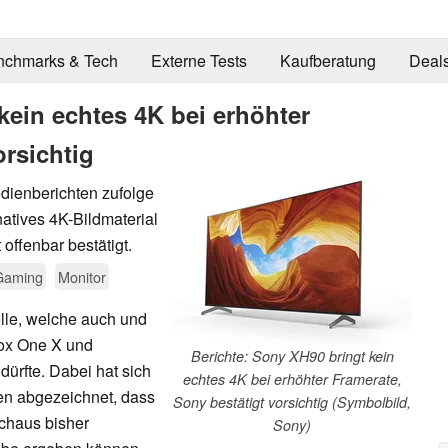
nchmarks & Tech
Externe Tests
Kaufberatung
Deal
kein echtes 4K bei erhöhter
orsichtig
ienberichten zufolge
atives 4K-Bildmaterial
offenbar bestätigt.
Gaming
Monitor
elle, welche auch und
ox One X und
Berichte: Sony XH90 bringt kein
ürfte. Dabei hat sich
echtes 4K bei erhöhter Framerate,
en abgezeichnet, dass
Sony bestätigt vorsichtig (Symbolbild,
rchaus bisher
Sony)