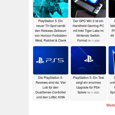
PlayStation 5: Ein
Der GPD Win 3 ist ein
neuer TV-Spot verrät
Handheld-Gaming-PC
Val
den Release-Zeitraum
mit Intel Tiger Lake im
RT
von Horizon Forbidden
Nintendo Switch-
4K 
West, Ratchet & Clank
Format
09.11.2020
und co.
09.11.2020
Die PlayStation 5-
PlayStation 5: Ein Test
Reviews sind da: Viel
zeigt ein enormes
unt
Lob für den
Upgrade für PS4-
DualSense-Controller
Spiele
Spi
06.11.2020
und den Lüfter, Kritik
für die Software
S
Weite
06.11.2020