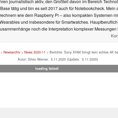
ahren journalistisch aktiv, den Großteil davon im Bereich Techn
se tätig und bin es seit 2017 auch für Notebookcheck. Mein ak
rechnern wie dem Raspberry Pi – also kompakten Systemen mit
n Wearables und insbesondere für Smartwatches. Hauptberuflich
Zusammenhänge noch die Interpretation komplexer Messungen f
Kon
>
Newsarchiv
>
News 2020-11
> Berichte: Sony XH90 bringt kein echtes 4K bei
Autor: Silvio Werner, 5.11.2020 (Update: 5.11.2020)
loading failed!
um
|
Team
|
Datenschutz
|
Kontakt
|
Cookie Einstellungen
| 06.08