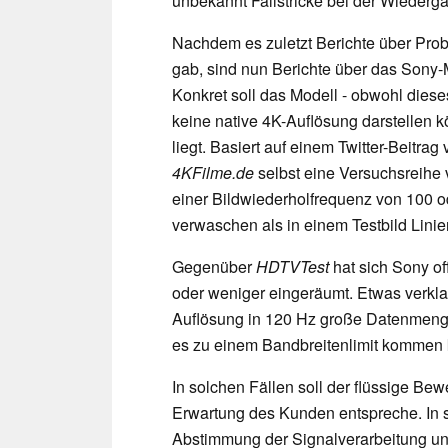
unbekannt Fallstricke bei der Wieder
Nachdem es zuletzt Berichte über Pro
gab, sind nun Berichte über das Sony
Konkret soll das Modell - obwohl diese
keine native 4K-Auflösung darstellen 
liegt. Basiert auf einem Twitter-Beitrag
4KFilme.de
selbst eine Versuchsreihe
einer Bildwiederholfrequenz von 100 
verwaschen als in einem Testbild Lini
Gegenüber
HDTVTest
hat sich Sony o
oder weniger eingeräumt. Etwas verklau
Auflösung in 120 Hz große Datenmeng
es zu einem Bandbreitenlimit kommen 
In solchen Fällen soll der flüssige Bew
Erwartung des Kunden entspreche. In s
Abstimmung der Signalverarbeitung und 