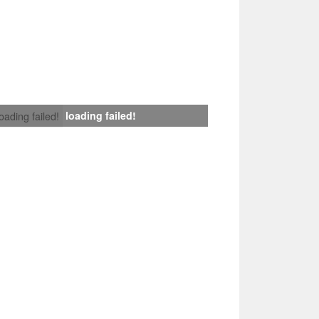
loading failed!
loading failed!