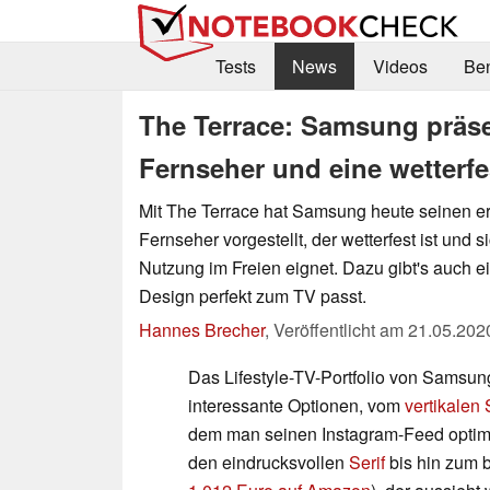
Tests
News
Videos
Be
The Terrace: Samsung präse
Fernseher und eine wetterf
Mit The Terrace hat Samsung heute seinen 
Fernseher vorgestellt, der wetterfest ist und s
Nutzung im Freien eignet. Dazu gibt's auch 
Design perfekt zum TV passt.
Hannes Brecher
,
Veröffentlicht am
21.05.202
Das Lifestyle-TV-Portfolio von Samsung
interessante Optionen, vom
vertikalen
dem man seinen Instagram-Feed optima
den eindrucksvollen
Serif
bis hin zum 