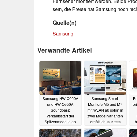
Fernseher montiert werden. Beide Prod
sein, die Preise hat Samsung noch nic
Quelle(n)
Samsung
Verwandte Artikel
Samsung HW-Q900A
Samsung Smart-
Be
und HW-Q950A
Monitore M5 und M7
br
Soundbars:
mit WLAN ab sofort in
Verkaufsstart der
zwei Modellvarianten
Spitzenmodelle ab
erhältlich
b
16.11.2020
Juni
28.05.2021