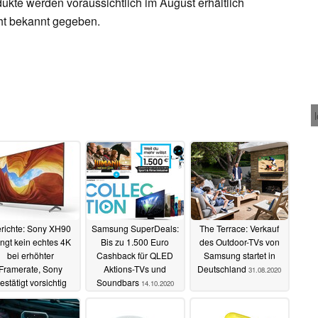
ukte werden voraussichtlich im August erhältlich
ht bekannt gegeben.
richte: Sony XH90
Samsung SuperDeals:
The Terrace: Verkauf
ingt kein echtes 4K
Bis zu 1.500 Euro
des Outdoor-TVs von
bei erhöhter
Cashback für QLED
Samsung startet in
Framerate, Sony
Aktions-TVs und
Deutschland
31.08.2020
estätigt vorsichtig
Soundbars
14.10.2020
05.11.2020