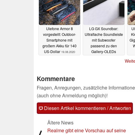
Ulefone Armor 8
LG GX Soundbar:
Ul
vorgestellt: Outdoor-
Ultraflache Soundleiste
Ki
Smartphone mit
mit Subwoofer
Gig
großem Akku für 140
passend zu den
W
US-Dollar
Gallery-OLEDs
19.08.2020
09.07.2020
Weite
Kommentare
Fragen, Anregungen, zusätzliche Informatione
(auch ohne Anmeldung möglich)!
Diesen Artikel kommentieren / Antworten
Ältere News
Realme gibt eine Vorschau auf seine
⟨