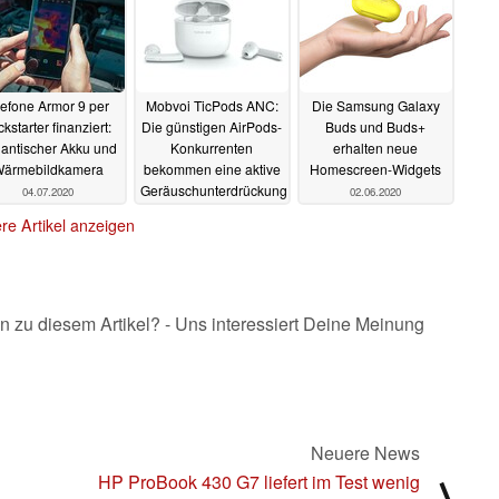
efone Armor 9 per
Mobvoi TicPods ANC:
Die Samsung Galaxy
ckstarter finanziert:
Die günstigen AirPods-
Buds und Buds+
antischer Akku und
Konkurrenten
erhalten neue
ärmebildkamera
bekommen eine aktive
Homescreen-Widgets
Geräuschunterdrückung
04.07.2020
02.06.2020
04.06.2020
re Artikel anzeigen
n zu diesem Artikel? - Uns interessiert Deine Meinung
Neuere News
HP ProBook 430 G7 liefert im Test wenig
⟩