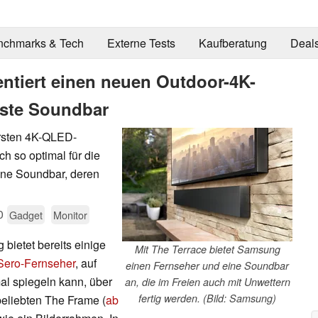
nchmarks & Tech
Externe Tests
Kaufberatung
Deal
ntiert einen neuen Outdoor-4K-
este Soundbar
ersten 4K-QLED-
ich so optimal für die
eine Soundbar, deren
0
Gadget
Monitor
 bietet bereits einige
Mit The Terrace bietet Samsung
 Sero-Fernseher
, auf
einen Fernseher und eine Soundbar
l spiegeln kann, über
an, die im Freien auch mit Unwettern
fertig werden. (Bild: Samsung)
beliebten The Frame (
ab