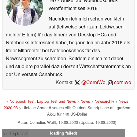
1677 Artikel auf Notebookcheck
veröffentlicht
seit 2016
Nachdem ich mich schon von klein
auf (teilweise sehr zum Leidwesen
meiner Eltern) für das Innere von Desktop-PCs und
Notebooks interessiert habe, begann ich im Jahr 2016 als
freier Mitarbeiter bei Notebookcheck für das
Newssegment zu schreiben. Seitdem bin ich mit dabei
und studiere parallel dazu derzeit Wirtschaftsinformatik an
der Universität Osnabrück.
Kontakt:
@CorniWo
,
corniwo
>
Notebook Test, Laptop Test und News
>
News
>
Newsarchiv
>
News
2020-08
> Ulefone Armor 8 vorgestellt: Outdoor-Smartphone mit großem
Akku für 140 US-Dollar
Autor: Cornelius Wolff, 19.08.2020 (Update: 19.08.2020)
loading failed!
loading failed!