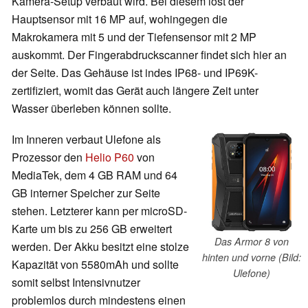
Kamera-Setup verbaut wird. Bei diesem löst der
Hauptsensor mit 16 MP auf, wohingegen die
Makrokamera mit 5 und der Tiefensensor mit 2 MP
auskommt. Der Fingerabdruckscanner findet sich hier an
der Seite. Das Gehäuse ist indes IP68- und IP69K-
zertifiziert, womit das Gerät auch längere Zeit unter
Wasser überleben können sollte.
Im Inneren verbaut Ulefone als
Prozessor den
Helio P60
von
MediaTek, dem 4 GB RAM und 64
GB interner Speicher zur Seite
stehen. Letzterer kann per microSD-
Karte um bis zu 256 GB erweitert
Das Armor 8 von
werden. Der Akku besitzt eine stolze
hinten und vorne (Bild:
Kapazität von 5580mAh und sollte
Ulefone)
somit selbst Intensivnutzer
problemlos durch mindestens einen