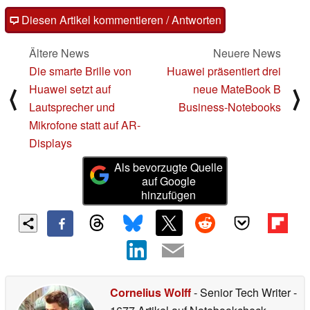
Diesen Artikel kommentieren / Antworten
Ältere News
Neuere News
Die smarte Brille von
Huawei präsentiert drei
Huawei setzt auf
neue MateBook B
⟨
⟩
Lautsprecher und
Business-Notebooks
Mikrofone statt auf AR-
Displays
Als bevorzugte Quelle
auf Google
hinzufügen
Cornelius Wolff
- Senior Tech Writer
-