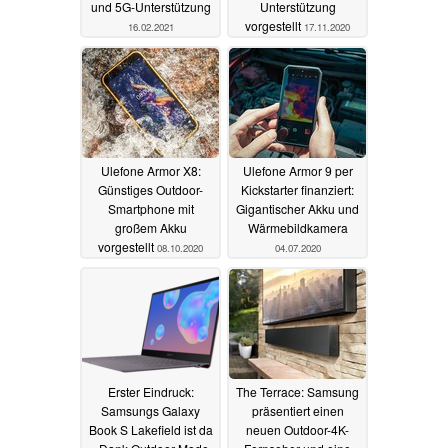
und 5G-Unterstützung
Unterstützung
vorgestellt
16.02.2021
17.11.2020
Ulefone Armor X8:
Ulefone Armor 9 per
Günstiges Outdoor-
Kickstarter finanziert:
Smartphone mit
Gigantischer Akku und
großem Akku
Wärmebildkamera
vorgestellt
08.10.2020
04.07.2020
Erster Eindruck:
The Terrace: Samsung
Samsungs Galaxy
präsentiert einen
Book S Lakefield ist da
neuen Outdoor-4K-