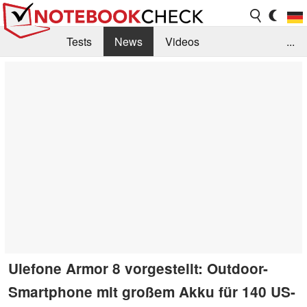
Tests
News
Videos
...
Benchmarks & Tech
Externe Tests
Kaufberatung
Deals
Suche
Jobs
Forum
Ulefone Armor 8 vorgestellt: Outdoor-
Smartphone mit großem Akku für 140 US-