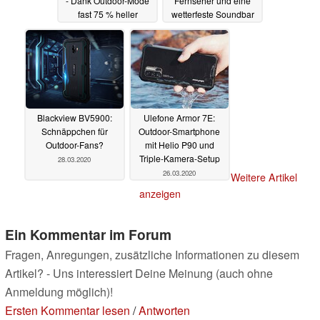
- Dank Outdoor-Mode
Fernseher und eine
fast 75 % heller
wetterfeste Soundbar
26.06.2020
21.05.2020
Blackview BV5900:
Ulefone Armor 7E:
Schnäppchen für
Outdoor-Smartphone
Outdoor-Fans?
mit Helio P90 und
Triple-Kamera-Setup
28.03.2020
26.03.2020
Weitere Artikel
anzeigen
Ein Kommentar im Forum
Fragen, Anregungen, zusätzliche Informationen zu diesem
Artikel? - Uns interessiert Deine Meinung (auch ohne
Anmeldung möglich)!
Ersten Kommentar lesen
/
Antworten