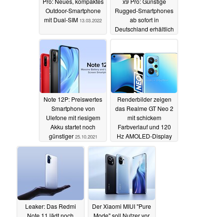
Pro: Neues, kompaktes
x9 Pro: Günstige
Outdoor-Smartphone
Rugged-Smartphones
mit Dual-SIM
ab sofort in
13.03.2022
Deutschland erhältlich
10.11.2021
Note 12P: Preiswertes
Renderbilder zeigen
Smartphone von
das Realme GT Neo 2
Ulefone mit riesigem
mit schickem
Akku startet noch
Farbverlauf und 120
günstiger
Hz AMOLED-Display
25.10.2021
06.09.2021
Leaker: Das Redmi
Der Xiaomi MIUI "Pure
Note 11 lädt noch
Mode" soll Nutzer vor