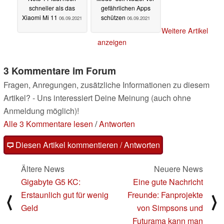
schneller als das
gefährlichen Apps
Xiaomi Mi 11
schützen
06.09.2021
06.09.2021
Weitere Artikel
anzeigen
3 Kommentare im Forum
Fragen, Anregungen, zusätzliche Informationen zu diesem
Artikel? - Uns interessiert Deine Meinung (auch ohne
Anmeldung möglich)!
Alle 3 Kommentare lesen
/
Antworten
Diesen Artikel kommentieren / Antworten
Ältere News
Neuere News
Gigabyte G5 KC:
Eine gute Nachricht
Erstaunlich gut für wenig
Freunde: Fanprojekte
⟨
⟩
Geld
von Simpsons und
Futurama kann man