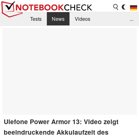
Tests
News
Videos
...
Benchmarks & Tech
Externe Tests
Kaufberatung
Deals
Suche
Jobs
Forum
Ulefone Power Armor 13: Video zeigt
beeindruckende Akkulaufzeit des