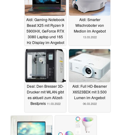
Aldi: Gaming-Notebook
Aldi: Smarter
Beast X25 mit Ryzen 9
Wischroboter von
5900HX, GeForce RTX
Medion im Angebot
3080 Laptop und 165
13.03.2022
Hz Display im Angebot
25.03.2022
Deal: Den Bresser 3D-
Aldi: Full HD-Beamer
Drucker mit WLAN gibt
X6523BDX mit 3.500
es aktuell zum Allzeit-
Lumen im Angebot
Bestpreis
11.03.2022
06.03.2022