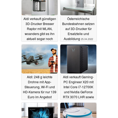
Aldi verkauft günstigen
Österreichische
3D-Drucker Bresser
Bundesbahnen setzen
Raptor mit WLAN,
auf 3D-Drucker für
woanders gibt es ihn
Ersatzteile und
aktuell sogar noch
Ausbildung
25.04.2022
billiger
21.05.2022
Aldi: 248 g leichte
Aldi verkauft Gaming-
Drohne mit App-
PC Engineer X20 mit
Steuerung, Wi-Fi und
Intel Core i7-12700K
HD-Kamera für nur 139
und Nvidia GeForce
Euro im Angebot
RTX 3070 LHR sowie
31,5 Zoll Gaming-
26.03.2022
Monitor
25.03.2022