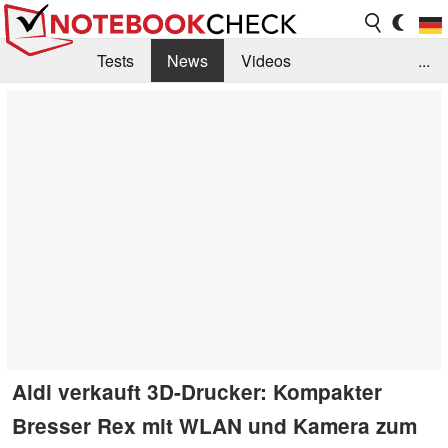
Tests
News
Videos
...
Benchmarks & Tech
Externe Tests
Kaufberatung
Deals
Suche
Jobs
Forum
Aldi verkauft 3D-Drucker: Kompakter
Bresser Rex mit WLAN und Kamera zum