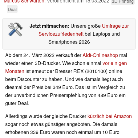
Marcus Schwarten
,
Veröffentlicht am
18.03.2022
3D Printing
Deal
Jetzt mitmachen:
Unsere große
Umfrage zur
Servicezufriedenheit
bei Laptops und
Smartphones 2026
Ab dem 24. März 2022 verkauft der
Aldi-Onlineshop
mal
wieder einen 3D-Drucker. Wie schon einmal
vor einigen
Monaten
ist erneut der Bresser REX (2010100) online
beim Discounter zu haben. Und wie damals liegt auch
diesmal der Preis bei 349 Euro. Das ist im Vergleich zu
der unverbindlichen Preisempfehlung von 489 Euro ein
guter Deal.
Allerdings wurde der gleiche Drucker
kürzlich
bei Amazon
sogar noch etwas günstiger angeboten. Die damals
erhobenen 339 Euro waren noch einmal um 10 Euro