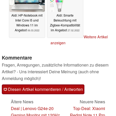
Aldi: HP-Notebook mit
Aldi: Smarte
Intel Core i5 und
Beleuchtung mit
Windows 11 im
Zigbee-Kompatibilität
Angebot
im Angebot
06.03.2022
27.02.2022
Weitere Artikel
anzeigen
Kommentare
Fragen, Anregungen, zusätzliche Informationen zu diesem
Artikel? - Uns interessiert Deine Meinung (auch ohne
Anmeldung möglich)!
Diesen Artikel kommentieren / Antworten
Ältere News
Neuere News
Deal | Lenovo G24e-20
Top-Deal: Xiaomi
Gaming Monitor mit 120Hz
Redmi Note 11 Pro