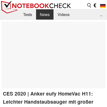
Tests
News
Videos
...
Benchmarks & Tech
Externe Tests
Kaufberatung
Deals
Suche
Jobs
Forum
CES 2020 | Anker eufy HomeVac H11:
Leichter Handstaubsauger mit großer