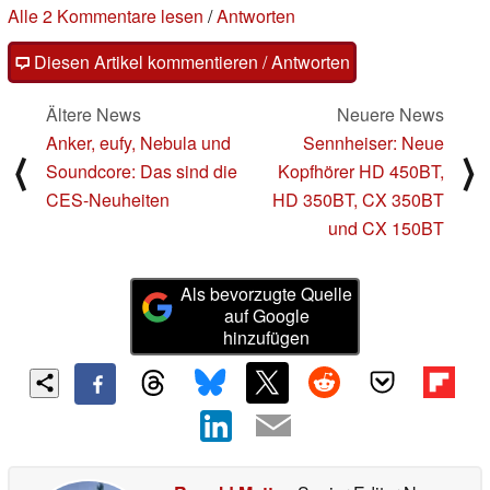
Alle 2 Kommentare lesen
/
Antworten
Diesen Artikel kommentieren / Antworten
Ältere News
Neuere News
Anker, eufy, Nebula und
Sennheiser: Neue
⟨
⟩
Soundcore: Das sind die
Kopfhörer HD 450BT,
CES-Neuheiten
HD 350BT, CX 350BT
und CX 150BT
Als bevorzugte Quelle
auf Google
hinzufügen