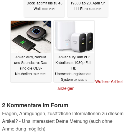
Dock lädt mit bis zu 45
19500 ab 20. April für
Watt
111 Euro
19.08.2020
14.04.2020
Anker, eufy, Nebula
Anker eufyCam 2C:
und Soundcore: Das
Kabelloses 1080p Full-
sind die CES-
HD
Neuheiten
Überwachungskamera-
09.01.2020
System
09.12.2019
Weitere Artikel
anzeigen
2 Kommentare im Forum
Fragen, Anregungen, zusätzliche Informationen zu diesem
Artikel? - Uns interessiert Deine Meinung (auch ohne
Anmeldung möglich)!