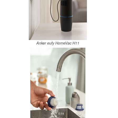
Anker eufy HomeVac H11