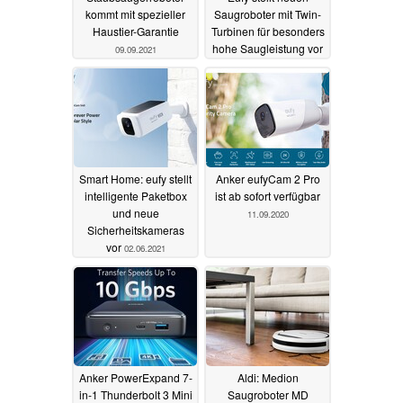
kommt mit spezieller
Saugroboter mit Twin-
Haustier-Garantie
Turbinen für besonders
hohe Saugleistung vor
09.09.2021
08.09.2021
Smart Home: eufy stellt
Anker eufyCam 2 Pro
intelligente Paketbox
ist ab sofort verfügbar
und neue
11.09.2020
Sicherheitskameras
vor
02.06.2021
Anker PowerExpand 7-
Aldi: Medion
in-1 Thunderbolt 3 Mini
Saugroboter MD