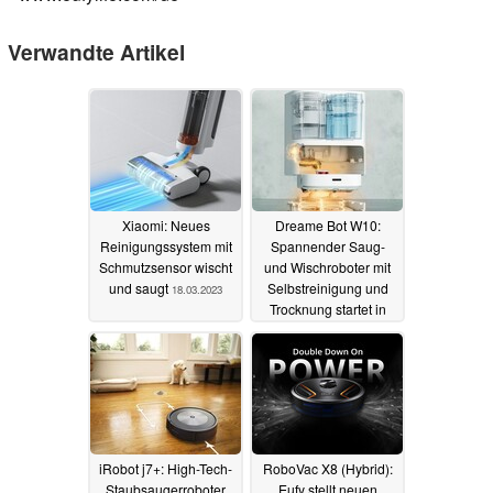
Verwandte Artikel
Xiaomi: Neues
Dreame Bot W10:
Reinigungssystem mit
Spannender Saug-
Schmutzsensor wischt
und Wischroboter mit
und saugt
Selbstreinigung und
18.03.2023
Trocknung startet in
China für 470 Euro
14.11.2021
iRobot j7+: High-Tech-
RoboVac X8 (Hybrid):
Staubsaugerroboter
Eufy stellt neuen