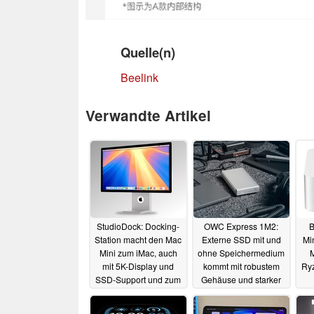
Quelle(n)
Beelink
Verwandte Artikel
StudioDock: Docking-
OWC Express 1M2:
B
Station macht den Mac
Externe SSD mit und
Mi
Mini zum iMac, auch
ohne Speichermedium
M
mit 5K-Display und
kommt mit robustem
Ryz
SSD-Support und zum
Gehäuse und starker
besonders günstigen
Leistung über
Preis
Thunderbolt 5
14.12.2025
20.08.2025