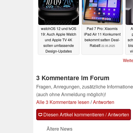
watchOS 12 und tvOS
Pad 7 Pro: Xiaomis
A
19: Auch Apple Watch
iPad Air 11 Konkurrent
und Apple TV 4K
bekommt satten Deal-
sch
sollen umfassende
Rabatt
bi
22.05.2025
Design-Updates
v
erhalten
26.05.2025
Weite
3 Kommentare im Forum
Fragen, Anregungen, zusätzliche Informatione
(auch ohne Anmeldung möglich)!
Alle 3 Kommentare lesen
/
Antworten
Diesen Artikel kommentieren / Antworten
Ältere News