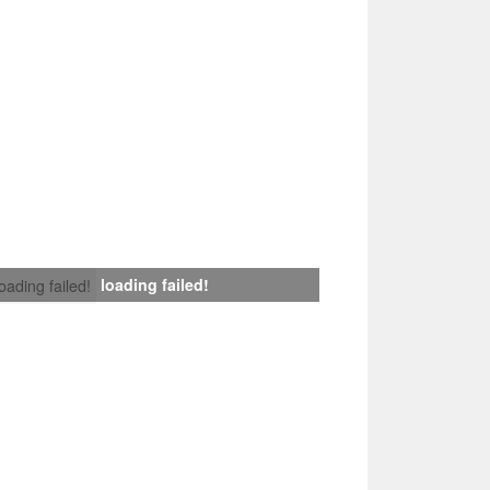
loading failed!
loading failed!