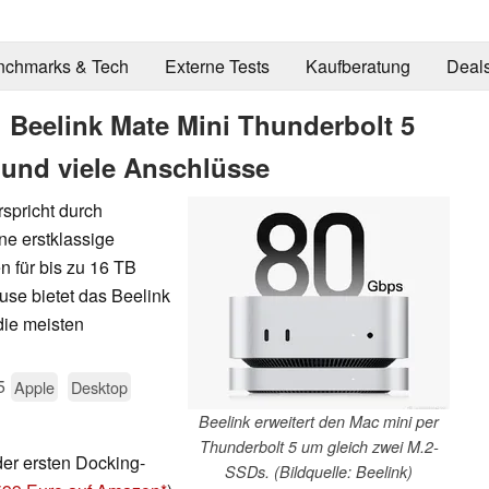
nchmarks & Tech
Externe Tests
Kaufberatung
Deal
 Beelink Mate Mini Thunderbolt 5
 und viele Anschlüsse
spricht durch
ine erstklassige
n für bis zu 16 TB
se bietet das Beelink
die meisten
5
Apple
Desktop
Beelink erweitert den Mac mini per
Thunderbolt 5 um gleich zwei M.2-
der ersten Docking-
SSDs. (Bildquelle: Beelink)