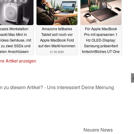
casis Workstation
Amazons faltbares
Für Apple MacBook
packt Mac Mini in
Tablet soll noch vor
Pro mit sparsamen 1
ickes Gehäuse, mit
Apple MacBook Fold
Hz OLED-Display:
s zu zwei SSDs und
auf den Markt kommen
Samsung präsentiert
ielen Anschlüssen
fortschrittliches UT One
21.05.2025
OLED-Panel
22.05.2025
21.05.2025
re Artikel anzeigen
n zu diesem Artikel? - Uns interessiert Deine Meinung
Neuere News