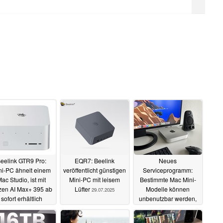
eelink GTR9 Pro:
EQR7: Beelink
Neues
ni-PC ähnelt einem
veröffentlicht günstigen
Serviceprogramm:
ac Studio, ist mit
Mini-PC mit leisem
Bestimmte Mac Mini-
en AI Max+ 395 ab
Lüfter
Modelle können
29.07.2025
sofort erhältlich
unbenutzbar werden,
Nutzer sollten eigenes
16.08.2025
Gerät prüfen
16.06.2025