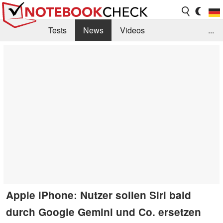
Tests
News
Videos
...
Benchmarks & Tech
Externe Tests
Kaufberatung
Deals
Suche
Jobs
Forum
Apple iPhone: Nutzer sollen Siri bald
durch Google Gemini und Co. ersetzen