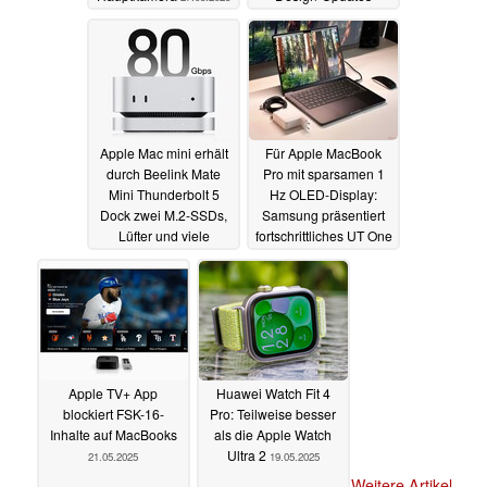
erhalten
26.05.2025
Apple Mac mini erhält
Für Apple MacBook
durch Beelink Mate
Pro mit sparsamen 1
Mini Thunderbolt 5
Hz OLED-Display:
Dock zwei M.2-SSDs,
Samsung präsentiert
Lüfter und viele
fortschrittliches UT One
Anschlüsse
OLED-Panel
26.05.2025
21.05.2025
Apple TV+ App
Huawei Watch Fit 4
blockiert FSK-16-
Pro: Teilweise besser
Inhalte auf MacBooks
als die Apple Watch
Ultra 2
21.05.2025
19.05.2025
Weitere Artikel