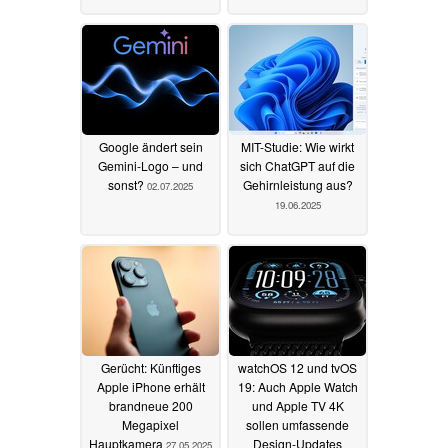
Google ändert sein
MIT-Studie: Wie wirkt
Gemini-Logo – und
sich ChatGPT auf die
sonst?
Gehirnleistung aus?
02.07.2025
19.06.2025
Gerücht: Künftiges
watchOS 12 und tvOS
Apple iPhone erhält
19: Auch Apple Watch
brandneue 200
und Apple TV 4K
Megapixel
sollen umfassende
Hauptkamera
Design-Updates
27.05.2025