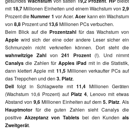
gesundes
Wachstum
von satten
19,2 Prozent
.
HP
bleibt
mit
18,7
Millionen Einheiten und einem Wachstum von
2,9
Prozent die
Nummer 1
vor Acer.
Acer
kann ein Wachstum
von
8,8
Prozent und
13,6
Millionen PCs verbuchen.
Beim Blick auf die
Prozentzahl
für das Wachstum von
Apple
wird sich der eine oder andere Leser sicher ein
Schmunzeln nicht verkneifen können. Dort steht die
wahnwitzige Zahl
von
241 Prozent
(!). Und nimmt
Canalys
die Zahlen für
Apples iPad
mit in die Statistik,
dann klettert Apple mit
11,5
Millionen verkaufter PCs auf
das Treppchen und den
3. Platz
.
Dell
folgt in Schlagweite mit
11,4
Millionen Geräten
(Wachstum 10,6 Prozent) auf
Platz 4
, Lenovo mit etwas
Abstand von
9,6
Millionen Einheiten auf dem
5. Platz
. Als
Hauptmotor
für die guten Zahlen sieht Canalys die
positive
Akzeptanz von Tablets
bei den Kunden
als
Zweitgerät
.