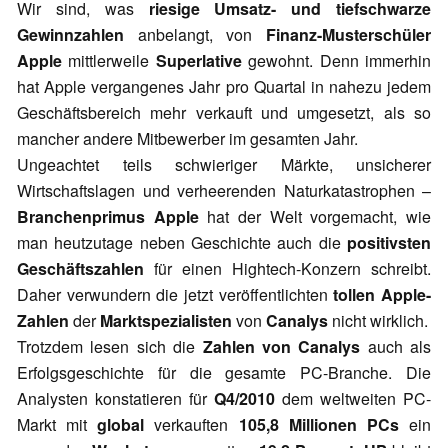
Wir sind, was
riesige Umsatz- und tiefschwarze
Gewinnzahlen
anbelangt, von
Finanz-Musterschüler
Apple
mittlerweile
Superlative
gewohnt. Denn immerhin
hat Apple vergangenes Jahr pro Quartal in nahezu jedem
Geschäftsbereich mehr verkauft und umgesetzt, als so
mancher andere Mitbewerber im gesamten Jahr.
Ungeachtet teils schwieriger Märkte, unsicherer
Wirtschaftslagen und verheerenden Naturkatastrophen –
Branchenprimus Apple
hat der Welt vorgemacht, wie
man heutzutage neben Geschichte auch die
positivsten
Geschäftszahlen
für einen Hightech-Konzern schreibt.
Daher verwundern die jetzt veröffentlichten
tollen Apple-
Zahlen
der
Marktspezialisten
von
Canalys
nicht wirklich.
Trotzdem lesen sich die
Zahlen von Canalys
auch als
Erfolgsgeschichte für die gesamte PC-Branche. Die
Analysten konstatieren für
Q4/2010
dem weltweiten PC-
Markt mit
global
verkauften
105,8 Millionen PCs
ein