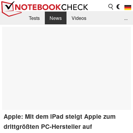
Tests
News
Videos
...
Benchmarks & Tech
Externe Tests
Kaufberatung
Deals
Suche
Jobs
Forum
Apple: Mit dem iPad steigt Apple zum
drittgrößten PC-Hersteller auf