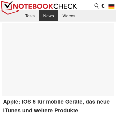
Tests
News
Videos
...
Benchmarks & Tech
Externe Tests
Kaufberatung
Deals
Suche
Jobs
Forum
Apple: iOS 6 für mobile Geräte, das neue
iTunes und weitere Produkte