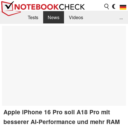
Tests
News
Videos
...
Benchmarks & Tech
Externe Tests
Kaufberatung
Deals
Suche
Jobs
Forum
Apple iPhone 16 Pro soll A18 Pro mit
besserer AI-Performance und mehr RAM