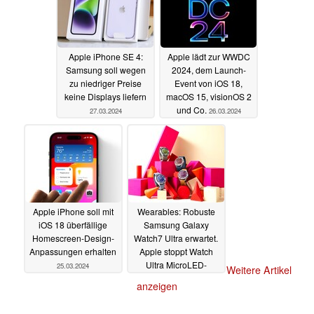
Apple iPhone SE 4:
Apple lädt zur WWDC
Samsung soll wegen
2024, dem Launch-
zu niedriger Preise
Event von iOS 18,
keine Displays liefern
macOS 15, visionOS 2
und Co.
27.03.2024
26.03.2024
Apple iPhone soll mit
Wearables: Robuste
iOS 18 überfällige
Samsung Galaxy
Homescreen-Design-
Watch7 Ultra erwartet.
Anpassungen erhalten
Apple stoppt Watch
Ultra MicroLED-
25.03.2024
Weitere Artikel
Display Entwicklung
anzeigen
24.03.2024