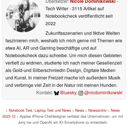
Übersetzer:
Nicole Dominikowski
-
Tech Writer
- 3115 Artikel auf
Notebookcheck veröffentlicht
seit
2022
Zukunftsszenarien und fiktive Welten
faszinieren mich, weshalb ich mich gerne mit Themen wie
etwa AI, AR und Gaming beschäftige und auf
Notebookcheck dazu schreibe. Um mich diesen Gebieten
vertieft zu widmen, studierte ich nach meiner Gesellenzeit
als Gold-und Silberschmiedin Design, Digitale Medien
und Kunst. In meiner Freizeit mache ich außerdem Musik
und verbringe viel Zeit in der Natur mit meinen Hunden.
Kontakt:
Bluesky
,
@nicdominikowski
>
Notebook Test, Laptop Test und News
>
News
>
Newsarchiv
>
News
2023-12
> Apples iPhone-Chefdesigner verlässt das Unternehmen, um mit
Jony Ive und OpenAI ein KI-Smartphone zu entwickeln