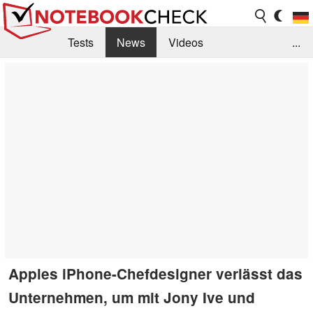
Tests
News
Videos
...
Benchmarks & Tech
Externe Tests
Kaufberatung
Deals
Suche
Jobs
Forum
Apples iPhone-Chefdesigner verlässt das
Unternehmen, um mit Jony Ive und