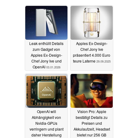
Leak enthüllt Details
Apples Ex-Design-
zum Gadget von
Chef Jony Ive
Apples Ex-Design-
präsentiert 4.000 Euro
Chef Jony Ive und
teure Laterne
29.09.2025
OpenAI
03.01.2026
OpenAI will
Vision Pro: Apple
Abhängigkeit von
bestätigt Details zu
Nvidia-GPUs
Preisen und
verringern und plant
Akkulaufzeit, Headset
daher Herstellung
bietet nur 256 GB