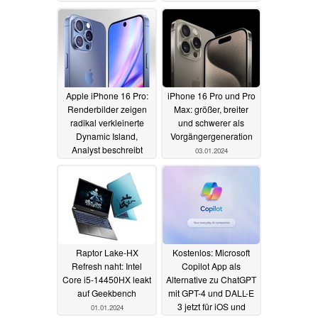
eigener KI-Chips bei
Speicher
08.01.2024
TSMC
25.01.2024
Apple iPhone 16 Pro:
iPhone 16 Pro und Pro
Renderbilder zeigen
Max: größer, breiter
radikal verkleinerte
und schwerer als
Dynamic Island,
Vorgängergeneration
Analyst beschreibt
03.01.2024
Kamera-Upgrades
04.01.2024
Raptor Lake-HX
Kostenlos: Microsoft
Refresh naht: Intel
Copilot App als
Core i5-14450HX leakt
Alternative zu ChatGPT
auf Geekbench
mit GPT-4 und DALL-E
3 jetzt für iOS und
01.01.2024