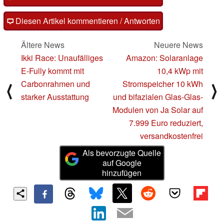
Diesen Artikel kommentieren / Antworten
Ältere News
Neuere News
Ikki Race: Unaufälliges
Amazon: Solaranlage
E-Fully kommt mit
10,4 kWp mit
Carbonrahmen und
Stromspeicher 10 kWh
⟨
⟩
starker Ausstattung
und bifazialen Glas-Glas-
Modulen von Ja Solar auf
7.999 Euro reduziert,
versandkostenfrei
Als bevorzugte Quelle
auf Google
hinzufügen