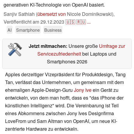
generativen KI-Technologie von OpenAI basiert.
Sanjiv Sathiah (
übersetzt von
Nicole Dominikowski),
Veröffentlicht am
29.12.2023
🇺🇸
🇷🇺
...
AI
Smartphone
Business
Jetzt mitmachen:
Unsere große
Umfrage zur
Servicezufriedenheit
bei Laptops und
Smartphones 2026
Apples derzeitiger Vizepräsident für Produktdesign, Tang
Tan, verlässt das Unternehmen, um gemeinsam mit dem
ehemaligen Apple-Design-Guru
Jony Ive
ein Gerät zu
entwickeln, von dem man hofft, dass es "das iPhone der
künstlichen Intelligenz" wird. Die Vereinbarung ist Teil
eines Abkommens zwischen Jony Ives Designfirma
LoveFrom und Sam Altman von OpenAI, um neue KI-
zentrierte Hardware zu entwickeln.