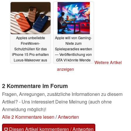
Android
01.01.2024
Apples unbeliebte
Apple will von Gaming-
FineWoven-
Niete zum
Schutzhüllen für das
Spieleparadies werden
iPhone 15 Pro erhalten
— Veröffentlichung von
Luxus-Makeover aus
GTA VI könnte Wende
Weitere Artikel
Hermès-Leder
einleiten
30.12.2023
anzeigen
01.01.2024
2 Kommentare im Forum
Fragen, Anregungen, zusätzliche Informationen zu diesem
Artikel? - Uns interessiert Deine Meinung (auch ohne
Anmeldung möglich)!
Alle 2 Kommentare lesen
/
Antworten
Diesen Artikel kommentieren / Antworten