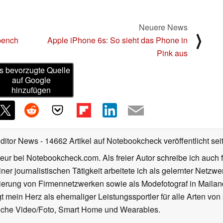
Neuere News
⟩
bench
Apple iPhone 6s: So sieht das Phone in
Pink aus
s bevorzugte Quelle
auf Google
hinzufügen
Editor News
- 14662 Artikel auf Notebookcheck veröffentlicht
sei
eur bei Notebookcheck.com. Als freier Autor schreibe ich auch 
ner journalistischen Tätigkeit arbeitete ich als gelernter Netzw
ierung von Firmennetzwerken sowie als Modefotograf in Mailan
 mein Herz als ehemaliger Leistungssportler für alle Arten von
reiche Video/Foto, Smart Home und Wearables.