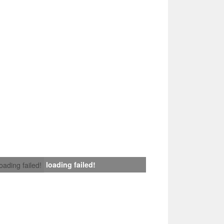
loading failed!
loading failed!