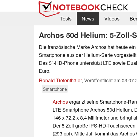
Tests
News
Videos
Be
Archos 50d Helium: 5-Zoll-S
Die französische Marke Archos hat heute ein
Smartphone aus der Helium-Serie vorgestellt
Das 5"-HD-Phone unterstützt LTE sowie Dual
Euro.
Ronald Tiefenthäler
,
Veröffentlicht am
03.07.
Smartphone
Archos
ergänzt seine Smartphone-Ran
LTE Smartphone Archos 50d Helium. D
146 x 72,2 x 8,4 Millimeter und bring
Der 5 Zoll große IPS-HD-Touchscreen 
(293 ppi). Mitte Juli kommt das Archos