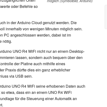
unzugänglichen Orten
möglich (Symbolbild, Arduino)
werte oder Befehle so
uch in der Arduino Cloud genutzt werden. Die
d soll innerhalb von wenigen Minuten möglich sein.
en PC angeschlossen werden, dabei ist im
 nötig.
 Arduino UNO R4 WiFi nicht nur an einem Desktop-
ammieren lassen, sondern auch bequem über den
ntrolle der Platine auch mithilfe eines
er Praxis dürfte dies ein ganz erheblicher
luss via USB sein.
Arduino UNO R4 WiFi seine erhobenen Daten auch
st so etwa, dass ein an einem UNO R4 WiFi
ndlage für die Steuerung einer Automatik an
t.