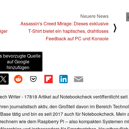
Neuere News
Assassin's Creed Mirage: Dieses exklusive
⟩
iger
T-Shirt bietet ein haptisches, drahtloses
Feedback auf PC und Konsole
s bevorzugte Quelle
auf Google
hinzufügen
Tech Writer
- 17818 Artikel auf Notebookcheck veröffentlicht
seit
ahren journalistisch aktiv, den Großteil davon im Bereich Techn
se tätig und bin es seit 2017 auch für Notebookcheck. Mein ak
rechnern wie dem Raspberry Pi – also kompakten Systemen mit
n Wearables und insbesondere für Smartwatches. Hauptberuflich