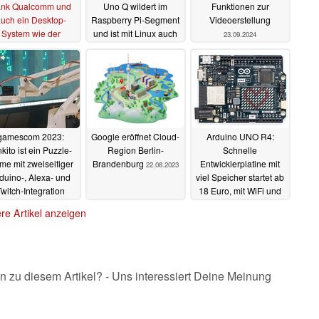
nk Qualcomm und
Uno Q wildert im
Funktionen zur
uch ein Desktop-
Raspberry Pi-Segment
Videoerstellung
System wie der
und ist mit Linux auch
23.09.2024
spberry Pi
eigenständig nutzbar
22.11.2025
07.10.2025
gamescom 2023:
Google eröffnet Cloud-
Arduino UNO R4:
nkito ist ein Puzzle-
Region Berlin-
Schnelle
me mit zweiseitiger
Brandenburg
Entwicklerplatine mit
22.08.2023
duino-, Alexa- und
viel Speicher startet ab
Twitch-Integration
18 Euro, mit WiFi und
Matrix-Display
28.08.2023
re Artikel anzeigen
erhältlich
28.06.2023
n zu diesem Artikel? - Uns interessiert Deine Meinung