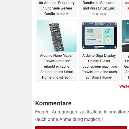
für Arduino, Raspberry
Bundle mit Sensoren
da
Pi und viele weitere
und Kurs für 62 Euro
a
Geräte
09.05.2026
26.02.2026
Ra
Arduino Nano Matter:
Arduino Giga Display
Entwicklerplatine
Shield: Dieser
Li
erlaubt einfache
Touchscreen macht die
Ga
Anbindung ins Smart
Entwicklerplatine auch
Ar
Home und ist recht
zur Smart Home-
günstig
Zentrale
26.03.2024
01.10.2023
Weite
Kommentare
Fragen, Anregungen, zusätzliche Informatione
(auch ohne Anmeldung möglich)!