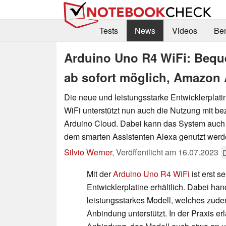
Tests
News
Videos
Be
Arduino Uno R4 WiFi: Bequ
ab sofort möglich, Amazon A
Die neue und leistungsstarke Entwicklerplat
WiFi unterstützt nun auch die Nutzung mit b
Arduino Cloud. Dabei kann das System auch 
dem smarten Assistenten Alexa genutzt werd
Silvio Werner
,
Veröffentlicht am
16.07.2023
Mit der
Arduino Uno R4 WiFi
ist erst s
Entwicklerplatine erhältlich. Dabei han
leistungsstarkes Modell, welches zude
Anbindung unterstützt. In der Praxis er