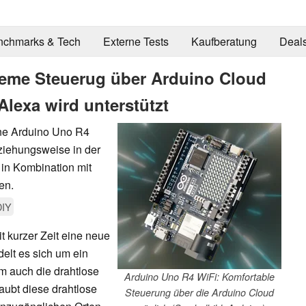
nchmarks & Tech
Externe Tests
Kaufberatung
Deal
eme Steuerug über Arduino Cloud
lexa wird unterstützt
ine Arduino Uno R4
eziehungsweise in der
in Kombination mit
en.
DIY
eit kurzer Zeit eine neue
delt es sich um ein
m auch die drahtlose
Arduino Uno R4 WiFi: Komfortable
laubt diese drahtlose
Steuerung über die Arduino Cloud