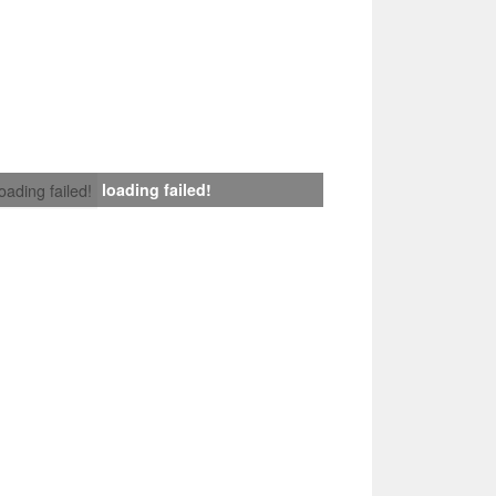
loading failed!
loading failed!