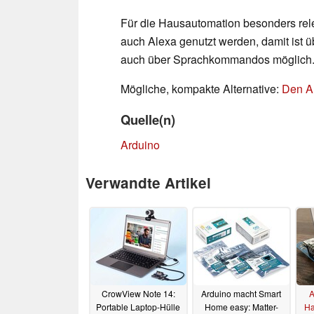
Für die Hausautomation besonders re
auch Alexa genutzt werden, damit ist
auch über Sprachkommandos möglich
Mögliche, kompakte Alternative:
Den A
Quelle(n)
Arduino
Verwandte Artikel
CrowView Note 14:
Arduino macht Smart
A
Portable Laptop-Hülle
Home easy: Matter-
Ha