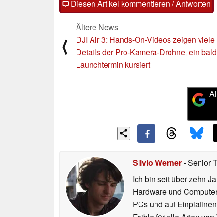
Diesen Artikel kommentieren / Antworten
Ältere News
DJI Air 3: Hands-On-Videos zeigen viele
⟨
Details der Pro-Kamera-Drohne, ein bald
Launchtermin kursiert
Al
Silvio Werner
- Senior 
Ich bin seit über zehn J
Hardware und ComputerBa
PCs und auf Einplatinen
Faible für alle Arten vo