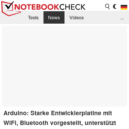
Tests
News
Videos
...
Benchmarks & Tech
Externe Tests
Kaufberatung
Deals
Suche
Jobs
Forum
Arduino: Starke Entwicklerplatine mit
WiFi, Bluetooth vorgestellt, unterstützt