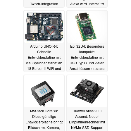
Twitch-Integration
Alexa wird unterstützt
28.08.2023
16.07.2023
Arduino UNO R4:
Epi 32U4: Besonders
Schnelle
kompakte
Entwicklerplatine mit
Entwicklerplatine mit
viel Speicher startet ab
USB Typ C und vielen
18 Euro, mit WiFi und
Anschlüssen
11.06.2023
Matrix-Display
erhältlich
28.06.2023
M5Stack CoreS3:
Huawei Atlas 200I
Diese günstige
Ascend: Neuer
Entwicklerplatine bringt
Einplatinenrechner mit
Bildschirm, Kamera,
NVMe-SSD-Support