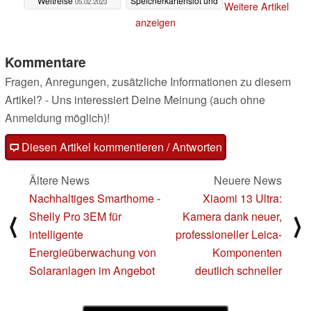
Weltreise
Speicherkartenslot und
05.02.2023
Weitere Artikel
OLED
15.01.2023
anzeigen
Kommentare
Fragen, Anregungen, zusätzliche Informationen zu diesem
Artikel? - Uns interessiert Deine Meinung (auch ohne
Anmeldung möglich)!
Diesen Artikel kommentieren / Antworten
Ältere News
Neuere News
Nachhaltiges Smarthome -
Xiaomi 13 Ultra:
Shelly Pro 3EM für
Kamera dank neuer,
⟨
⟩
intelligente
professioneller Leica-
Energieüberwachung von
Komponenten
Solaranlagen im Angebot
deutlich schneller