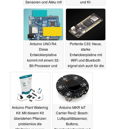
Sensoren und Akku mit
und KI-
Beschleunigung
07.05.2023
07.05.2023
Arduino UNO R4:
Portenta C33: Neue,
Diese
starke
Entwicklerplatine
Entwicklerplatine mit
kommt mit einem 32-
WiFi und Bluetooth
Bit-Prozessor und
eignet sich auch für die
mehr Speicher
Massenproduktion
26.03.2023
19.03.2023
Arduino Plant Watering
Arduino MKR IoT
Kit: Mit diesem Kit
Carrier Rev2: Bosch-
überstehen Pflanzen
Luftqualitätssensor,
problemlos die
Buttons,