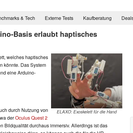
nchmarks & Tech
Externe Tests
Kaufberatung
Deal
ino-Basis erlaubt haptisches
tt, welches haptisches
ben könnte. Das System
nd eine Arduino-
zt auch durch Nutzung von
ELAXO: Exoskelett für die Hand
twa der
Oculus Quest 2
 Bildqualität durchaus immersiv. Allerdings ist das