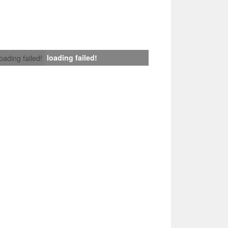
loading failed!
loading failed!