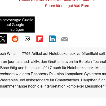
Super für nur gut 800 Euro
s bevorzugte Quelle
auf Google
hinzufügen
Tech Writer
- 17796 Artikel auf Notebookcheck veröffentlicht
seit
ahren journalistisch aktiv, den Großteil davon im Bereich Techn
se tätig und bin es seit 2017 auch für Notebookcheck. Mein ak
rechnern wie dem Raspberry Pi – also kompakten Systemen mit
n Wearables und insbesondere für Smartwatches. Hauptberuflich
Zusammenhänge noch die Interpretation komplexer Messungen f