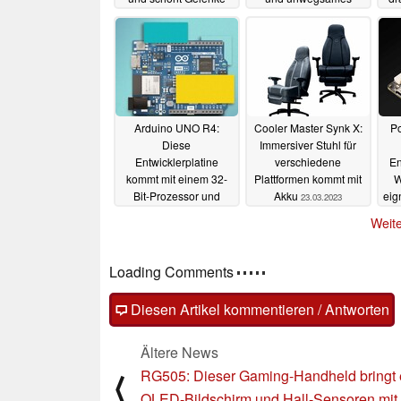
Gelände
a
01.08.2024
14.01.2024
Arduino UNO R4:
Cooler Master Synk X:
Po
Diese
Immersiver Stuhl für
Entwicklerplatine
verschiedene
En
kommt mit einem 32-
Plattformen kommt mit
W
Bit-Prozessor und
Akku
eig
23.03.2023
mehr Speicher
M
Weite
26.03.2023
Loading Comments
Diesen Artikel kommentieren / Antworten
Ältere News
RG505: Dieser Gaming-Handheld bringt 
⟨
OLED-Bildschirm und Hall-Sensoren mit