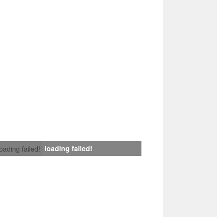
loading failed!
loading failed!