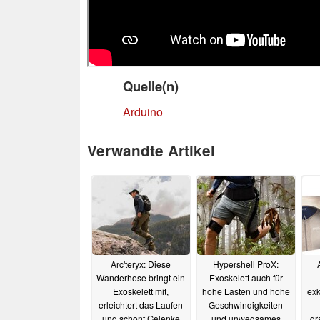
Quelle(n)
Arduino
Verwandte Artikel
Arc'teryx: Diese
Hypershell ProX:
Wanderhose bringt ein
Exoskelett auch für
Exoskelett mit,
hohe Lasten und hohe
exk
erleichtert das Laufen
Geschwindigkeiten
und schont Gelenke
und unwegsames
dr