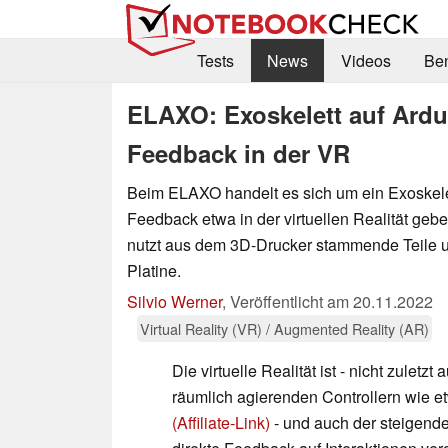
Tests
News
Videos
Be
ELAXO: Exoskelett auf Ardu
Feedback in der VR
Beim ELAXO handelt es sich um ein Exoskele
Feedback etwa in der virtuellen Realität ge
nutzt aus dem 3D-Drucker stammende Teile u
Platine.
Silvio Werner
,
Veröffentlicht am
20.11.2022
Virtual Reality (VR) / Augmented Reality (AR)
Die virtuelle Realität ist - nicht zulet
räumlich agierenden Controllern wie e
(Affiliate-Link)
- und auch der steigenden