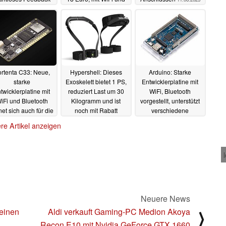
uf PC und Konsole
Matrix-Display
erhältlich
16.07.2023
28.06.2023
rtenta C33: Neue,
Hypershell: Dieses
Arduino: Starke
starke
Exoskelett bietet 1 PS,
Entwicklerplatine mit
twicklerplatine mit
reduziert Last um 30
WiFi, Bluetooth
iFi und Bluetooth
Kilogramm und ist
vorgestellt, unterstützt
net sich auch für die
noch mit Rabatt
verschiedene
assenproduktion
vorbestellbar
Programmiersprachen
16.03.2023
re Artikel anzeigen
gleichzeitig
19.03.2023
07.03.2023
Neuere News
einen
Aldi verkauft Gaming-PC Medion Akoya
⟩
Recon E10 mit Nvidia GeForce GTX 1660