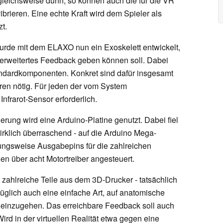
rgleichsweise dünn, so können auch die für die VR
brieren. Eine echte Kraft wird dem Spieler als
t.
urde mit dem ELAXO nun ein Exoskelett entwickelt,
t erweitertes Feedback geben können soll. Dabei
ndardkomponenten. Konkret sind dafür insgesamt
en nötig. Für jeden der vom System
nfrarot-Sensor erforderlich.
erung wird eine Arduino-Platine genutzt. Dabei fiel
irklich überraschend - auf die Arduino Mega-
ungsweise Ausgabepins für die zahlreichen
n über acht Motortreiber angesteuert.
zahlreiche Teile aus dem 3D-Drucker - tatsächlich
üglich auch eine einfache Art, auf anatomische
einzugehen. Das erreichbare Feedback soll auch
 Wird in der virtuellen Realität etwa gegen eine