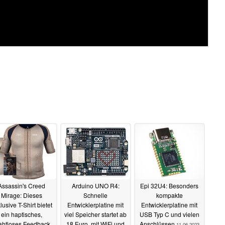
Assassin's Creed
Arduino UNO R4:
Epi 32U4: Besonders
Mirage: Dieses
Schnelle
kompakte
lusive T-Shirt bietet
Entwicklerplatine mit
Entwicklerplatine mit
ein haptisches,
viel Speicher startet ab
USB Typ C und vielen
ahtloses Feedback
18 Euro, mit WiFi und
Anschlüssen
11.06.2023