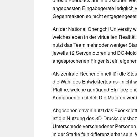
direkte Feedback auf Interaktionen ve
angepassten Eingabegeräte lediglich vi
Gegenreaktion so nicht entgegengesetz
An der National Chengchi University w
welches eben in der virtuellen Realitä
nutzt das Team mehr oder weniger Sta
jeweils 12 Servomotoren und DC-Motor
angesprochenen Finger ist ein eigener I
Als zentrale Recheneinheit für die Steu
die Wahl des Entwicklerteams - nicht w
Platine, welche genügend Ein- bezieh
Komponenten bietet. Die Motoren werde
Abgesehen davon nutzt das Exoskelett 
ist die Nutzung des 3D-Drucks diesbez
Unterschiede verschiedener Personen 
in der Stärke fein differenzierbar sein.